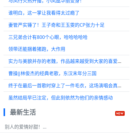
与凤行火热开播，小凤凰华丽变身！
谁明白，这一掌让我看得太过瘾了
妻管严实锤了！王子奇和王玉雯的CP张力十足
三兄弟合计有800个心眼，哈哈哈哈哈
领带还能捆着猪跑，大作用
实力与美貌并存的老魏，作品越来越受到大家的喜爱，不仅有颜值…
曹操‖林俊杰的经典老歌，东汉末年分三国
终于在最后一首歌时穿上了一件毛衣，这场演唱会真是冷坏了！
虽然结局早已注定，但此刻依然为他们的亲情感动
最新生活
别人的爱情好甜！…