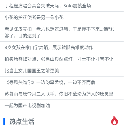
丁程鑫演唱会高音突破天际，Solo震撼全场
小花的护花使者是另一朵小花
看见陈皮竞拍，老六也想过过瘾，于是停不下来…佛爷：
够了，目的达到了！
8岁女孩在家自学舞蹈，展示转腿高难度动作
拍卖场巅峰对峙，张启山毅然点灯，寸土不让寸宝不让
比当上女儿国国王之前更美
《等风热吻你》一边昀牵孟绕，一边不齐而俞
苏暮雨与唐怜月二人联手，依旧不敌沦为药人的唐灵皇
一起为国产电视剧加油
热点生活