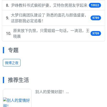
尹峥教科书式偏袒护妻，艾特你男朋友学起来
10022
大梦归离团队建设了 熟悉的面孔与颜值盛宴，
9789
这部剧我必定追看！
原来放下仇恨，只需姐姐一句话，一滴泪，王
9709
晓晨
专题
微博之夜
推荐生活
别人的爱情好甜！…