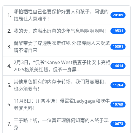
哪怕牺牲自己也要保护好爱人和孩子，阿银的
20109
结局让人意难平！
我的天，这溢出屏幕的少年气息啊啊啊啊啊！
19531
侃爷带妻子穿透明衣走红毯 外媒曝两人未受邀
15891
请不请自来
2月3日，“侃爷”Kanye West携妻子比安卡亮相
14614
2025格莱美红毯，侃爷一身黑…
其他角色拥有的内存卡转场，我们慕容璟和，
11264
也必须要有！
11月6日：川普胜选！曝霉霉Ladygaga和吹牛
10769
老爹黑料！
王子路上线，一位真正理解何知南的人终于现
10673
身