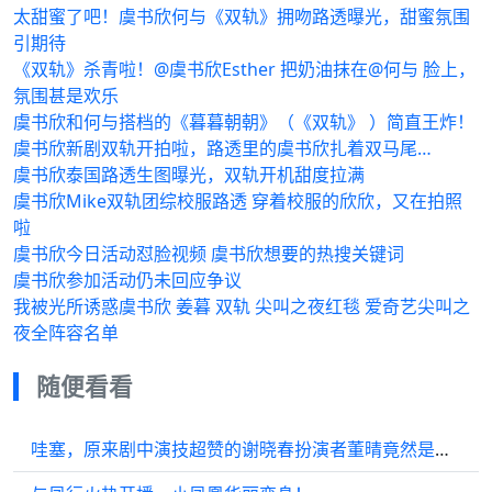
太甜蜜了吧！虞书欣何与《双轨》拥吻路透曝光，甜蜜氛围
引期待
《双轨》杀青啦！@虞书欣Esther 把奶油抹在@何与 脸上，
氛围甚是欢乐
虞书欣和何与搭档的《暮暮朝朝》（《双轨》 ）简直王炸！
虞书欣新剧双轨开拍啦，路透里的虞书欣扎着双马尾…
虞书欣泰国路透生图曝光，双轨开机甜度拉满
虞书欣Mike双轨团综校服路透️ 穿着校服的欣欣，又在拍照
啦
虞书欣今日活动怼脸视频 虞书欣想要的热搜关键词
虞书欣参加活动仍未回应争议
我被光所诱惑虞书欣 姜暮 双轨 尖叫之夜红毯 爱奇艺尖叫之
夜全阵容名单
随便看看
哇塞，原来剧中演技超赞的谢晓春扮演者董晴竟然是山东淄博张店人？ 电视剧