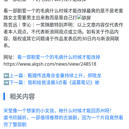
看一部剧爱一个的毛病什么时候才能改掉最爽的是不是老套
路女主需要男主出来救而是靠自己打
陈哲远｜李沁｜一笑随歌特别声明：以上文章内容仅代表作
者本人观点，不代表新浪网观点或立场。如有关于作品内
容、版权或其它问题请于作品发表后的30日内与新浪网联
系。
网址：
看一部剧爱一个的毛病什么时候才能改掉
https://www.alqsh.com/news/view/248518
⬅️上一篇：
甄嬛传选角含金量持续上升，郑晓龙
➡️下一篇：
我和娃爸凌晨3点看《盗墓笔记》被
相关内容
宋莹像一个想家的小女孩，她什么时候才能回苏州呀！
虞书欣越祈，一部值得推荐的古装剧，因为一个片段竟然看
完了整部剧