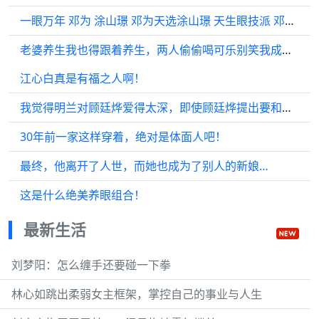
一眼万年 邓为 涂山璟 邓为天选涂山璟 天生眼技派 邓为涂山璟快回来了 邓为
老婆养生我也得跟着养生，两人偷偷喝可乐别笑我成小老鼠！
江心白真是有福之人啊！
我觉得明兰对顾廷烨爱得太深，即使顾廷烨提出要和离…
30年前一家这样穿着，绝对是体面人吧！
最终，他离开了人世，而她也成为了别人的新娘…
这是什么绝美养眼组合！
最新生活
刘梦阳：怎么缠手还要碰一下拳
林心如跳出柔弱女主框架，掌控自己的事业与人生