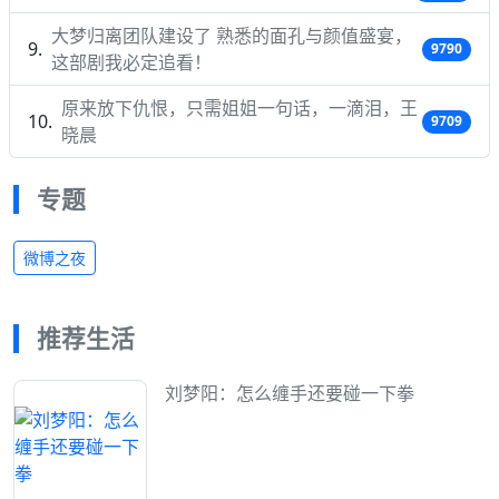
大梦归离团队建设了 熟悉的面孔与颜值盛宴，
9790
这部剧我必定追看！
原来放下仇恨，只需姐姐一句话，一滴泪，王
9709
晓晨
专题
微博之夜
推荐生活
刘梦阳：怎么缠手还要碰一下拳