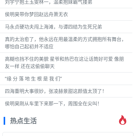
刘宇宁抱王玉雯林一，温柔抱妹霸气搂弟
侯明昊带你梦回赵远舟萧无衣
马永贞硬功夫闯上海滩，与谭四结为生死兄弟
真的太治愈了，他永远在用最温柔的方式拥抱所有舞台，
哪怕自己起初并不适应
高糊也挡不住的美貌 星爷和热巴在这让话筒好可爱 像朋
友一样 还在这偷偷聊天
“缘 分 落 地 生 根 是 我 们”
四海重明大事很妙，张凌赫景甜这颜值太顶了！
侯明昊刚从车里下来那一下，周围全在尖叫！
热点生活