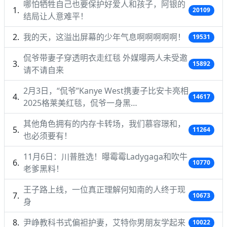
哪怕牺牲自己也要保护好爱人和孩子，阿银的
20109
结局让人意难平！
我的天，这溢出屏幕的少年气息啊啊啊啊啊！
19531
侃爷带妻子穿透明衣走红毯 外媒曝两人未受邀
15892
请不请自来
2月3日，“侃爷”Kanye West携妻子比安卡亮相
14617
2025格莱美红毯，侃爷一身黑…
其他角色拥有的内存卡转场，我们慕容璟和，
11264
也必须要有！
11月6日：川普胜选！曝霉霉Ladygaga和吹牛
10770
老爹黑料！
王子路上线，一位真正理解何知南的人终于现
10673
身
尹峥教科书式偏袒护妻，艾特你男朋友学起来
10022