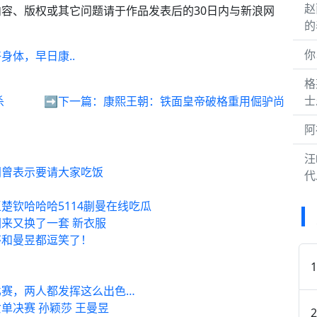
赵
容、版权或其它问题请于作品发表后的30日内与新浪网
的
你
身体，早日康..
格
士
杀
➡️下一篇：
康熙王朝：铁面皇帝破格重用倔驴尚
阿
汪
同曾表示要请大家吃饭
代
楚钦哈哈哈5114蒯曼在线吃瓜
来又换了一套 新衣服
莎和曼昱都逗笑了！
比赛，两人都发挥这么出色…
单决赛 孙颖莎 王曼昱