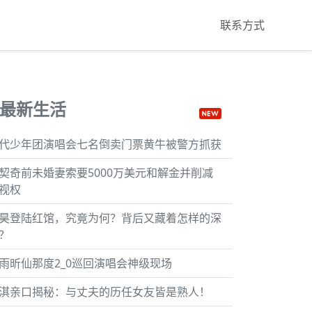
联系方式
最新生活
代少年团演唱会七名倒卖门票黄牛被警方抓获
契奇前未婚妻索要5000万美元和解金并削减
视权
昊登陆红馆，究竟为何？背后又藏着怎样的深
？
雨昕仙那度2_0巡回演唱会神级现场
淇亲口揭秘：与丈夫的历任女友皆是熟人！