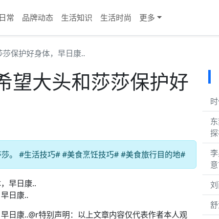
日常
品牌动态
生活知识
生活时尚
更多
莎保护好身体，早日康..
希望大头和莎莎保护好
时
东
探
李
。 #生活技巧# #美食烹饪技巧# #美食旅行目的地#
意
刘
日康..
舒
早日康..@r特别声明：以上文章内容仅代表作者本人观