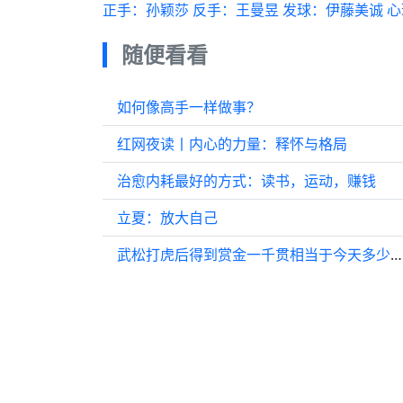
正手：孙颖莎 反手：王曼昱 发球：伊藤美诚 
随便看看
如何像高手一样做事？
红网夜读丨内心的力量：释怀与格局
治愈内耗最好的方式：读书，运动，赚钱
立夏：放大自己
武松打虎后得到赏金一千贯相当于今天多少钱？他为什么不要呢？