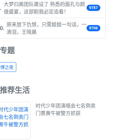
大梦归离团队建设了 熟悉的面孔与颜
9787
值盛宴，这部剧我必定追看！
原来放下仇恨，只需姐姐一句话，一
9706
滴泪，王晓晨
专题
微博之夜
推荐生活
时代少年团演唱会七名倒卖
门票黄牛被警方抓获