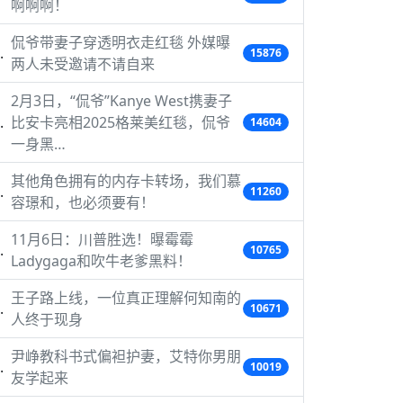
啊啊啊！
侃爷带妻子穿透明衣走红毯 外媒曝
15876
两人未受邀请不请自来
2月3日，“侃爷”Kanye West携妻子
比安卡亮相2025格莱美红毯，侃爷
14604
一身黑…
其他角色拥有的内存卡转场，我们慕
11260
容璟和，也必须要有！
11月6日：川普胜选！曝霉霉
10765
Ladygaga和吹牛老爹黑料！
王子路上线，一位真正理解何知南的
10671
人终于现身
尹峥教科书式偏袒护妻，艾特你男朋
10019
友学起来