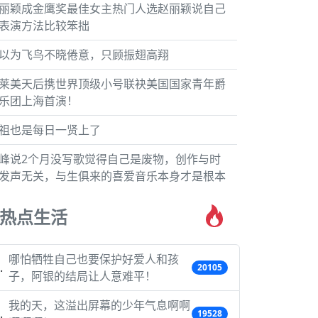
丽颖成金鹰奖最佳女主热门人选赵丽颖说自己
表演方法比较笨拙
以为飞鸟不晓倦意，只顾振翅高翔
莱美天后携世界顶级小号联袂美国国家青年爵
乐团上海首演！
祖也是每日一贤上了
峰说2个月没写歌觉得自己是废物，创作与时
发声无关，与生俱来的喜爱音乐本身才是根本
热点生活
哪怕牺牲自己也要保护好爱人和孩
20105
子，阿银的结局让人意难平！
我的天，这溢出屏幕的少年气息啊啊
19528