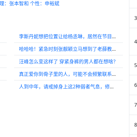
心理：张本智和 个性：申裕斌
李斯丹妮想把位置让给杨丞琳，居然在节目里当起了代排
哈哈哈！紧急时刻张靓颖立马想到了老薛教的侬想哪嫩！
汪峰怎么变这样了 穿紧身裤的男人都在想啥？
真正爱你到骨子里的人，可能不会频繁联系，但会有这些表现
人到中年，请戒掉身上这2种弱者气息，修炼“强者思维”