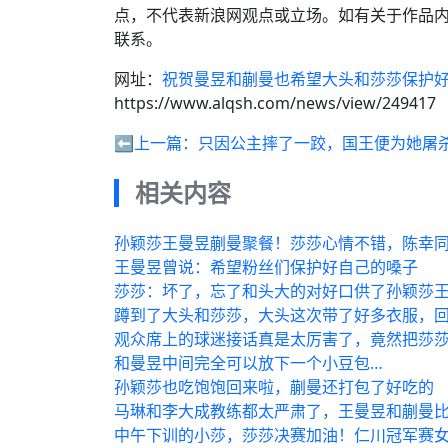
点，不代表新浪网观点或立场。如有关于作品内
联系。
网址：
祝贺曼昱和蒯曼也希望大头和莎莎保护好
https://www.alqsh.com/news/view/249417
⬅️上一篇：
只因公主摔了一跤，国王便为她屠
相关内容
孙颖莎王曼昱蒯曼聚餐！莎莎心情不错，陈幸
王曼昱曾说：希望粉丝们保护好自己的嗓子
莎莎：坏了，忘了和头大的对好口供了孙颖莎王
蹲到了大头和莎莎，大头这次带了好多衣服，回
观众席上的球迷接话真是太厉害了，竟然把莎
和曼昱中间完全可以放下一个小豆包…
孙颖莎也吃饱饱回来啦，蒯曼还打包了好吃的
马琳和李大成教练都太严肃了，王曼昱和蒯曼
中午下训的小莎，莎莎决赛加油！仁川冠军赛女