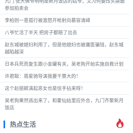
九门 张大佛爷明明是新月饭店的姑爷，又为何要改头换面
参加拍卖会
李柏则一意孤行被激怒开枪射向慕容清峄
八爷忙活了半天 把房子都赔了出去
赵东城被媳妇利用了，但是他媳妇也被庸医骗钱，赵东城
越陷越深
日本兵死而复生跟小金罐有关，吴老狗开始实施自救计划
许君聪：周星驰导演我要干票大的！
这个赵丽颖演起恶女也是信手拈来呀！
吴老狗果然逃出来了，和霍仙姑里应外合，九门齐聚新月
饭店
热点生活