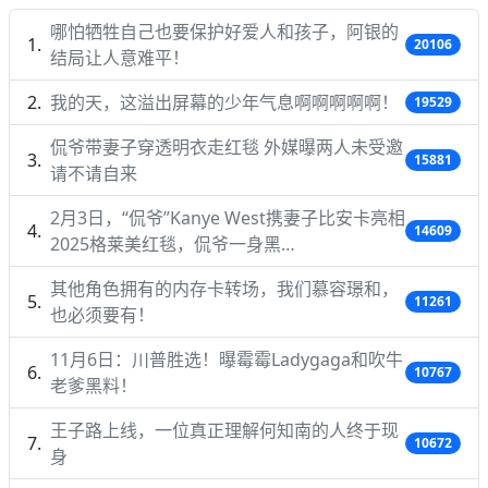
哪怕牺牲自己也要保护好爱人和孩子，阿银的
20106
结局让人意难平！
我的天，这溢出屏幕的少年气息啊啊啊啊啊！
19529
侃爷带妻子穿透明衣走红毯 外媒曝两人未受邀
15881
请不请自来
2月3日，“侃爷”Kanye West携妻子比安卡亮相
14609
2025格莱美红毯，侃爷一身黑…
其他角色拥有的内存卡转场，我们慕容璟和，
11261
也必须要有！
11月6日：川普胜选！曝霉霉Ladygaga和吹牛
10767
老爹黑料！
王子路上线，一位真正理解何知南的人终于现
10672
身