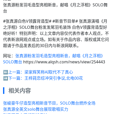
张真源粉发羽毛造型亮相新音，献唱《月之浮相》SOLO舞
台
#张真源白色V领露背造型# #新音节目单# 张真源演唱《月
之浮相》SOLO舞台粉发发尾羽毛装饰 白色V领露背造型好
绝好听！特别声明：以上文章内容仅代表作者本人观点，不
代表新浪网观点或立场。如有关于作品内容、版权或其它问
题请于作品发表后的30日内与新浪网联系。
网址：
张真源粉发羽毛造型亮相新音，献唱《月之浮相》
SOLO舞台
https://www.alqsh.com/news/view/254443
⬅️上一篇：
梁家辉笑称AI取代不了真心
➡️下一篇：
王梓莼恋综冲突引争议,北电00花
相关内容
张峻豪牛仔造型亮相新音节目，SOLO舞台燃炸全场
张真源全英文solo舞台展现歌唱实力