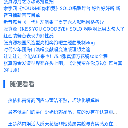
张真源月之浮想彩排直拍
余宇涵《YOU&ME你和我》SOLO唱跳舞台 好炸好好听 新
音直播新音节目单
新音舞台《一代》左航张子墨等六人献唱风格各异
张真源《KISS YOU GOODBYE》SOLO 啊啊啊此男太勾人了
红西装舞台表现力好性感
张真源校园风造型亮相奔跑吧主题曲录制vlog
时代少年团海口演唱会献唱变速版理想之途
让让让让 全能ACE来也！/5.4张真源万花镜solo全程
张真源金发造型焊死在头上吧，《让我留在你身边》舞台真
的很帅！
随便看看
热依扎高情商回应与董洁不熟，巧妙化解尴尬
最不像豪门的豪门少奶奶郭晶晶，真的没有在认真重视保养这件事
王楚然内娱活人感天花板非她莫属美貌与真实感双在线！