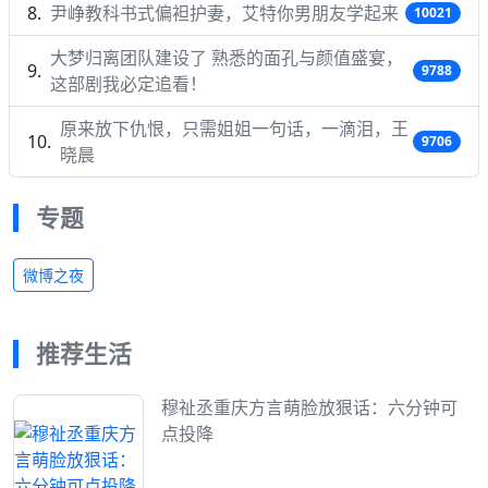
尹峥教科书式偏袒护妻，艾特你男朋友学起来
10021
大梦归离团队建设了 熟悉的面孔与颜值盛宴，
9788
这部剧我必定追看！
原来放下仇恨，只需姐姐一句话，一滴泪，王
9706
晓晨
专题
微博之夜
推荐生活
穆祉丞重庆方言萌脸放狠话：六分钟可
点投降