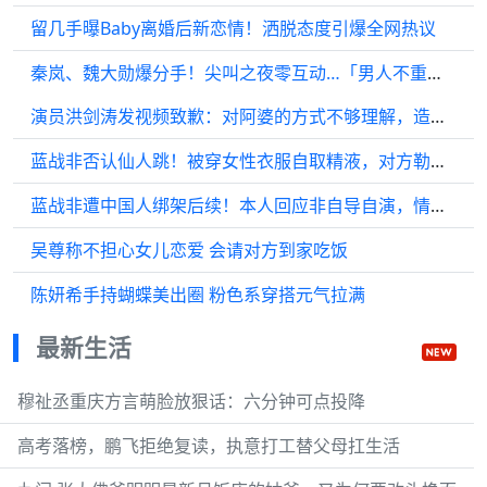
留几手曝Baby离婚后新恋情！洒脱态度引爆全网热议
秦岚、魏大勋爆分手！尖叫之夜零互动…「男人不重要」发言掀议论
演员洪剑涛发视频致歉：对阿婆的方式不够理解，造成了误会
蓝战非否认仙人跳！被穿女性衣服自取精液，对方勒索300万疑遇阻
蓝战非遭中国人绑架后续！本人回应非自导自演，情绪失控崩溃大哭
吴尊称不担心女儿恋爱 会请对方到家吃饭
陈妍希手持蝴蝶美出圈 粉色系穿搭元气拉满
最新生活
穆祉丞重庆方言萌脸放狠话：六分钟可点投降
高考落榜，鹏飞拒绝复读，执意打工替父母扛生活