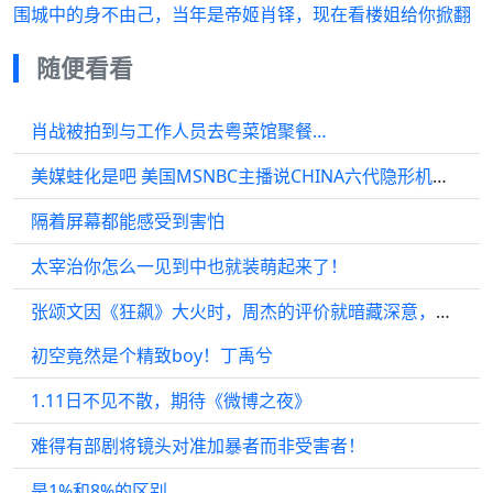
围城中的身不由己，当年是帝姬肖铎，现在看楼姐给你掀翻
随便看看
肖战被拍到与工作人员去粤菜馆聚餐…
美媒蛙化是吧 美国MSNBC主播说CHINA六代隐形机看起来并不是隐形的…
隔着屏幕都能感受到害怕
太宰治你怎么一见到中也就装萌起来了！
张颂文因《狂飙》大火时，周杰的评价就暗藏深意，现在被黑不意外
初空竟然是个精致boy！丁禹兮
1.11日不见不散，期待《微博之夜》
难得有部剧将镜头对准加暴者而非受害者！
是1%和8%的区别