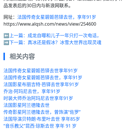
品发表后的30日内与新浪网联系。
网址：
法国传奇女星碧姬芭铎去世，享年91岁
https://www.alqsh.com/news/view/254600
⬅️上一篇：
成龙自曝和儿子一年只打一次电话，
➡️下一篇：
真冰还是假冰？冰雪大世界出现灵魂
相关内容
法国传奇女星碧姬芭铎去世享年91岁
法国传奇女星碧姬芭铎去世，享年91岁
法国影星布丽吉特·芭铎去世享年91岁
乔治·阿玛尼去世，享年91岁
时装大师乔治阿玛尼去世享年91岁
法国影星阿兰德隆去世
传奇影星阿兰德隆去世，曾饰演“佐罗”
法国导演贝特朗·布里叶去世 享年85岁
“音乐教父”昆西·琼斯去世 享年 91 岁