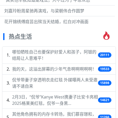
“其实他早就知道是戏法，只不过为了平息众怒”
刘嘉玲盼周星驰再演戏，与梁朝伟合作圆梦
花开锦绣傅庭芸出殡当天结婚，红白对冲画面
热点生活
哪怕牺牲自己也要保护好爱人和孩子，阿银的
20111
结局让人意难平！
我的天，这溢出屏幕的少年气息啊啊啊啊啊！
19533
侃爷带妻子穿透明衣走红毯 外媒曝两人未受邀
15898
请不请自来
2月3日，“侃爷”Kanye West携妻子比安卡亮相
14621
2025格莱美红毯，侃爷一身黑…
其他角色拥有的内存卡转场，我们慕容璟和，
11266