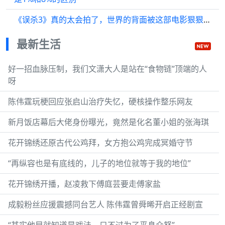
《误杀3》真的太会拍了，世界的背面被这部电影狠狠拍出来了！
最新生活
好一招血脉压制，我们文潇大人是站在“食物链”顶端的人
呀
陈伟霆玩梗回应张启山治疗失忆，硬核操作整乐网友
新月饭店幕后大佬身份曝光，竟然是化名董小姐的张海琪
花开锦绣还原古代公鸡拜，女方抱公鸡完成冥婚守节
“再纵容也是有底线的，儿子的地位就等于我的地位”
花开锦绣开播，赵凌救下傅庭芸要走傅家盐
成毅粉丝应援震撼同台艺人 陈伟霆曾舜晞开启正经剧宣