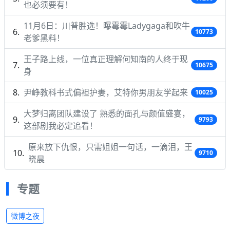
也必须要有！
11月6日：川普胜选！曝霉霉Ladygaga和吹牛
10773
老爹黑料！
王子路上线，一位真正理解何知南的人终于现
10675
身
尹峥教科书式偏袒护妻，艾特你男朋友学起来
10025
大梦归离团队建设了 熟悉的面孔与颜值盛宴，
9793
这部剧我必定追看！
原来放下仇恨，只需姐姐一句话，一滴泪，王
9710
晓晨
专题
微博之夜