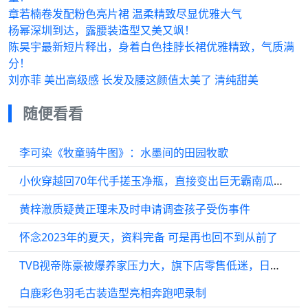
章若楠卷发配粉色亮片裙 温柔精致尽显优雅大气
杨幂深圳到达，露腰装造型又美又飒！
陈昊宇最新短片释出，身着白色挂脖长裙优雅精致，气质满
分！
刘亦菲 美出高级感 长发及腰这颜值太美了 清纯甜美
随便看看
李可染《牧童骑牛图》：水墨间的田园牧歌
小伙穿越回70年代手搓玉净瓶，直接变出巨无霸南瓜，这下吃喝不愁了！
黄梓澈质疑黄正理未及时申请调查孩子受伤事件
怀念2023年的夏天，资料完备 可是再也回不到从前了
TVB视帝陈豪被爆养家压力大，旗下店零售低迷，日夜颠倒狂接工作
白鹿彩色羽毛古装造型亮相奔跑吧录制