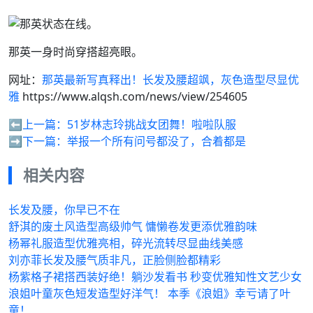
那英一身时尚穿搭超亮眼。
网址：
那英最新写真释出！长发及腰超飒，灰色造型尽显优
雅
https://www.alqsh.com/news/view/254605
⬅️上一篇：
51岁林志玲挑战女团舞！啦啦队服
➡️下一篇：
举报一个所有问号都没了，合着都是
相关内容
长发及腰，你早已不在
舒淇的废土风造型高级帅气 慵懒卷发更添优雅韵味
杨幂礼服造型优雅亮相，碎光流转尽显曲线美感
刘亦菲长发及腰气质非凡，正脸侧脸都精彩
杨紫格子裙搭西装好绝！躺沙发看书 秒变优雅知性文艺少女
浪姐叶童灰色短发造型好洋气！ 本季《浪姐》幸亏请了叶
童！