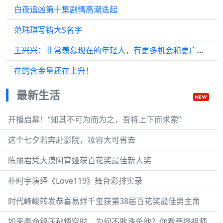
白夜追凶第十集剧情高潮迭起
范玮琪写错大S名字
王兴兴：非常羡慕现在的年轻人，有更多机会和更广阔的天地
在的含金量还在上升！
最新生活
开播启幕！“知其不可为而为之，吾将上下而求索”
这个七夕若奔赴影院，妆容大可省去
陈丽君凭大漠阿育娅获百花奖最佳新人奖
朴时宇演绎《Love119》舞台彩排实录
时代峰峻转发恭喜易烊千玺获第38届百花奖最佳男主角
如来奉命镇压孙悟空时，为何不敢诛杀他？你看菩提祖师