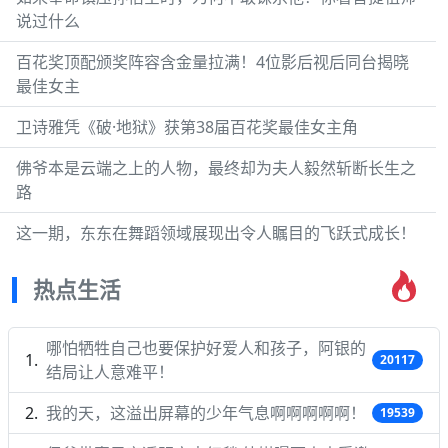
说过什么
百花奖顶配颁奖阵容含金量拉满！4位影后视后同台揭晓
最佳女主
卫诗雅凭《破·地狱》获第38届百花奖最佳女主角
佛爷本是云端之上的人物，最终却为夫人毅然斩断长生之
路
这一期，东东在舞蹈领域展现出令人瞩目的飞跃式成长！
热点生活
哪怕牺牲自己也要保护好爱人和孩子，阿银的
20117
结局让人意难平！
我的天，这溢出屏幕的少年气息啊啊啊啊啊！
19539