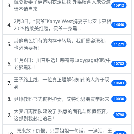
侃爷带妻子穿透明衣走红毯 外媒曝两人未受邀
15912
请不请自来
2月3日，“侃爷”Kanye West携妻子比安卡亮相
14640
2025格莱美红毯，侃爷一身黑…
其他角色拥有的内存卡转场，我们慕容璟和，
11271
也必须要有！
11月6日：川普胜选！曝霉霉Ladygaga和吹牛
10782
老爹黑料！
王子路上线，一位真正理解何知南的人终于现
10683
身
尹峥教科书式偏袒护妻，艾特你男朋友学起来
10030
大梦归离团队建设了 熟悉的面孔与颜值盛宴，
9798
这部剧我必定追看！
原来放下仇恨，只需姐姐一句话，一滴泪，王