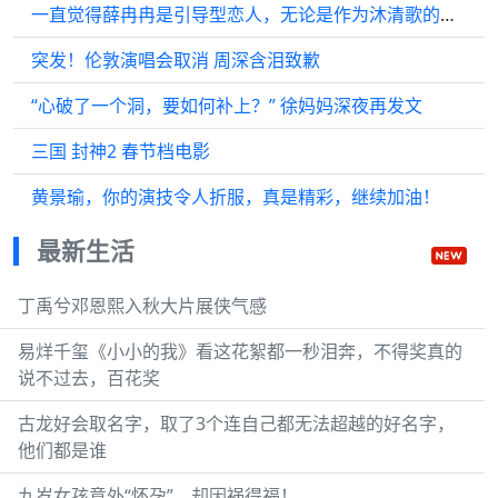
一直觉得薛冉冉是引导型恋人，无论是作为沐清歌的师父阶段…
突发！伦敦演唱会取消 周深含泪致歉
“心破了一个洞，要如何补上？” 徐妈妈深夜再发文
三国 封神2 春节档电影
黄景瑜，你的演技令人折服，真是精彩，继续加油！
最新生活
丁禹兮邓恩熙入秋大片展侠气感
易烊千玺《小小的我》看这花絮都一秒泪奔，不得奖真的
说不过去，百花奖
古龙好会取名字，取了3个连自己都无法超越的好名字，
他们都是谁
九岁女孩意外“怀孕”，却因祸得福！