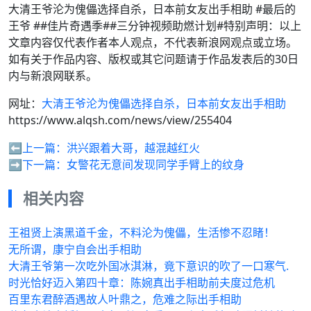
大清王爷沦为傀儡选择自杀，日本前女友出手相助 #最后的
王爷 ##佳片奇遇季##三分钟视频助燃计划#特别声明：以上
文章内容仅代表作者本人观点，不代表新浪网观点或立场。
如有关于作品内容、版权或其它问题请于作品发表后的30日
内与新浪网联系。
网址：
大清王爷沦为傀儡选择自杀，日本前女友出手相助
https://www.alqsh.com/news/view/255404
⬅️上一篇：
洪兴跟着大哥，越混越红火
➡️下一篇：
女警花无意间发现同学手臂上的纹身
相关内容
王祖贤上演黑道千金，不料沦为傀儡，生活惨不忍睹！
无所谓，康宁自会出手相助
大清王爷第一次吃外国冰淇淋，竟下意识的吹了一口寒气.
时光恰好迈入第四十章：陈婉真出手相助前夫度过危机
百里东君醉酒遇故人叶鼎之，危难之际出手相助