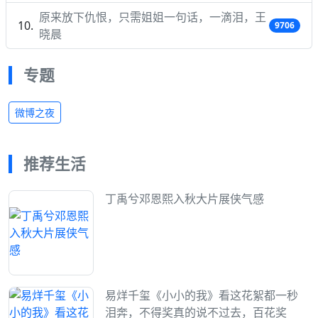
原来放下仇恨，只需姐姐一句话，一滴泪，王
9706
晓晨
专题
微博之夜
推荐生活
丁禹兮邓恩熙入秋大片展侠气感
易烊千玺《小小的我》看这花絮都一秒
泪奔，不得奖真的说不过去，百花奖