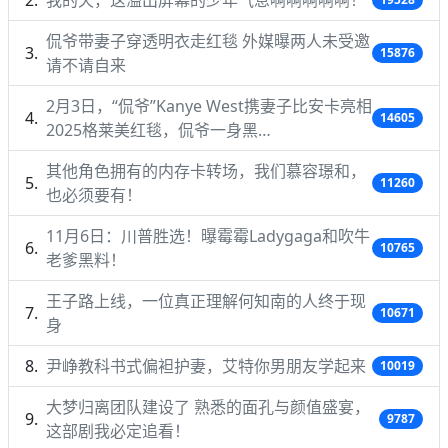
侃爷带妻子穿透明衣走红毯 外媒曝两人未受邀
15876
请不请自来
2月3日，“侃爷”Kanye West携妻子比安卡亮相
14605
2025格莱美红毯，侃爷一身黑…
其他角色拥有的内存卡转场，我们慕容璟和，
11260
也必须要有！
11月6日：川普胜选！曝霉霉Ladygaga和吹牛
10765
老爹黑料！
王子路上线，一位真正理解何知南的人终于现
10671
身
尹峥教科书式偏袒护妻，艾特你男朋友学起来
10019
大梦归离团队建设了 熟悉的面孔与颜值盛宴，
9787
这部剧我必定追看！