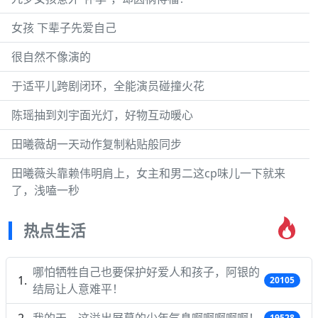
女孩 下辈子先爱自己
很自然不像演的
于适平儿跨剧闭环，全能演员碰撞火花
陈瑶抽到刘宇面光灯，好物互动暖心
田曦薇胡一天动作复制粘贴般同步
田曦薇头靠赖伟明肩上，女主和男二这cp味儿一下就来
了，浅嗑一秒
热点生活
哪怕牺牲自己也要保护好爱人和孩子，阿银的
20105
结局让人意难平！
我的天，这溢出屏幕的少年气息啊啊啊啊啊！
19528