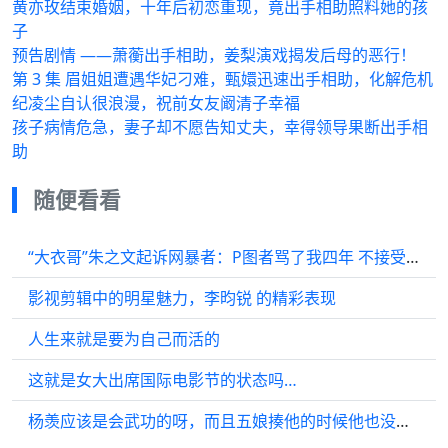
黄亦玫结束婚姻，十年后初恋重现，竟出手相助照料她的孩
子
预告剧情 ——萧蘅出手相助，姜梨演戏揭发后母的恶行！
第 3 集 眉姐姐遭遇华妃刁难，甄嬛迅速出手相助，化解危机
纪凌尘自认很浪漫，祝前女友阚清子幸福
孩子病情危急，妻子却不愿告知丈夫，幸得领导果断出手相
助
随便看看
“大衣哥”朱之文起诉网暴者：P图者骂了我四年 不接受调解
影视剪辑中的明星魅力，李昀锐 的精彩表现
人生来就是要为自己而活的
这就是女大出席国际电影节的状态吗…
杨羡应该是会武功的呀，而且五娘揍他的时候他也没还手，真的是一个愿意揍…