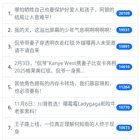
哪怕牺牲自己也要保护好爱人和孩子，阿银的
20109
结局让人意难平！
我的天，这溢出屏幕的少年气息啊啊啊啊啊！
19531
侃爷带妻子穿透明衣走红毯 外媒曝两人未受邀
15891
请不请自来
2月3日，“侃爷”Kanye West携妻子比安卡亮相
14616
2025格莱美红毯，侃爷一身黑…
其他角色拥有的内存卡转场，我们慕容璟和，
11264
也必须要有！
11月6日：川普胜选！曝霉霉Ladygaga和吹牛
10770
老爹黑料！
王子路上线，一位真正理解何知南的人终于现
10673
身