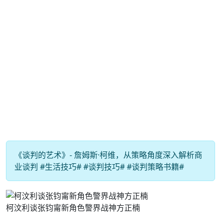
《谈判的艺术》- 詹姆斯·柯维，从策略角度深入解析商
业谈判 #生活技巧# #谈判技巧# #谈判策略书籍#
柯汶利谈张钧甯新角色警界战神方正楠