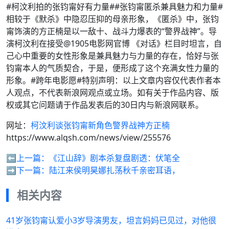
#柯汶利拍的张钧甯好有力量##张钧甯匿杀兼具魅力和力量#
相较于《默杀》中隐忍压抑的母亲形象，《匿杀》中，张钧
甯饰演的方正楠是以一敌十、战斗力爆表的“警界战神”。导
演柯汶利在接受@1905电影网官博 《对话》栏目时坦言，自
己心中重要的女性形象是兼具魅力与力量的存在，恰好与张
钧甯本人的气质契合，于是，便形成了这个充满女性力量的
形象。#跨年电影愿#特别声明：以上文章内容仅代表作者本
人观点，不代表新浪网观点或立场。如有关于作品内容、版
权或其它问题请于作品发表后的30日内与新浪网联系。
网址：
柯汶利谈张钧甯新角色警界战神方正楠
https://www.alqsh.com/news/view/255576
⬅️上一篇：
《江山辞》剧本杀复盘剧透：伏笔全
➡️下一篇：
陆江来侯明昊娜扎荡秋千亲密耳语，
相关内容
41岁张钧甯认爱小3岁导演男友，坦言妈妈已见过，对他很