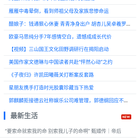
雁雁中毒晕倒，看到师祖父母及家族悲惨命运
醋娘子：钱通狠心休妻 青青净身出户 胡杏儿吴卓羲罗仲谦
欧豪马思纯分手7年感情空白，遗憾成成长代价
【视频】三山国王文化田野调研行在揭阳启动
美国作家文德琳与中国读者共赴“怦然心动”之约
《子夜归》许凯田曦薇关灯断案反套路
星朋友携手打造时光胶囊珍藏当下热爱
郭麒麟拒接德云社称娱乐公司难管理，郭德纲回应不强求
最新生活
“要索命就索我的命 别索我儿子的命啊” 甄嬛传｜帝后