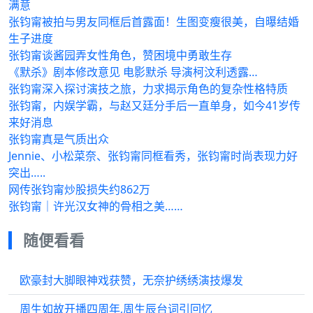
满意
张钧甯被拍与男友同框后首露面！生图变瘦很美，自曝结婚
生子进度
张钧甯谈酱园弄女性角色，赞困境中勇敢生存
《默杀》剧本修改意见 电影默杀 导演柯汶利透露…
张钧甯深入探讨演技之旅，力求揭示角色的复杂性格特质
张钧甯，内娱学霸，与赵又廷分手后一直单身，如今41岁传
来好消息
张钧甯真是气质出众
Jennie、小松菜奈、张钧甯同框看秀，张钧甯时尚表现力好
突出…..
网传张钧甯炒股损失约862万
张钧甯｜许光汉女神的骨相之美……
随便看看
欧豪封大脚眼神戏获赞，无奈护绣绣演技爆发
周生如故开播四周年,周生辰台词引回忆