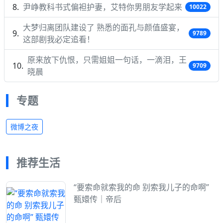
尹峥教科书式偏袒护妻，艾特你男朋友学起来
10022
大梦归离团队建设了 熟悉的面孔与颜值盛宴，
9789
这部剧我必定追看！
原来放下仇恨，只需姐姐一句话，一滴泪，王
9709
晓晨
专题
微博之夜
推荐生活
“要索命就索我的命 别索我儿子的命啊”
甄嬛传｜帝后