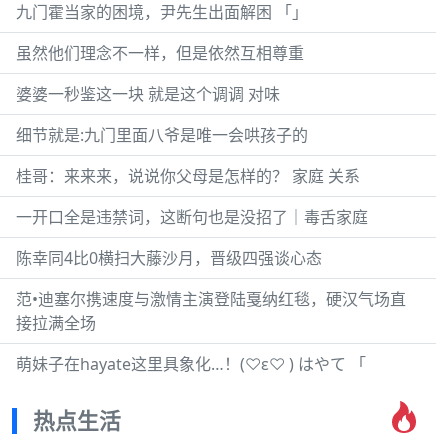
九门霍当家的困境，尹先生出面解困 「」
虽然他们理念不一样，但是依然互相尊重
婆婆一秒鉴这一块 就是这个调调 对味
细节就是:九门里面八爷是唯一会哄孩子的
桂哥：来来来，说说你父母是怎样的？ 家庭 关系
一开口全是违禁词，这断句也是没招了｜毒舌家庭
陈幸同4比0横扫大藤沙月，晋级四强谈心态
范•迪塞尔携速度与激情主演登陆戛纳红毯，硬汉气场直
接拉满全场
萌妹子在hayate这里具象化…！(♡ε♡ ) はやて 「
热点生活