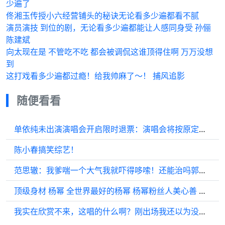
少遍了
佟湘玉传授小六经营铺头的秘诀无论看多少遍都看不腻
演员演技 到位的剧，无论看多少遍都能让人感同身受 孙俪
陈建斌
向太现在是 不管吃不吃 都会被调侃这谁顶得住啊 万万没想
到
这打戏看多少遍都过瘾！给我帅麻了～！ 捕风追影
随便看看
单依纯未出演演唱会开启限时退票：演唱会将按原定时间地点正常举办
陈小春搞笑综艺！
范思辙：我爹喘一个大气我就吓得哆嗦！还能治吗郭麒麟 #张若昀
顶级身材 杨幂 全世界最好的杨幂 杨幂粉丝人美心善 向全世界安利杨幂杨幂
我实在欣赏不来，这唱的什么啊？刚出场我还以为没有穿上衣呢！