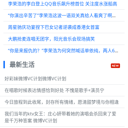
李荣浩的李白登上QQ音乐飙升榜首位 关注度水涨船高
“你演出辛苦了”李荣浩这波一语双关真给人看爽了啊！有文化就是不一样
周星驰庆功宴捏下巴女记者逆袭成香港女首富
大鹏抢麦连唱无团字，阳光音乐会现场搞笑
“你是来报仇的？”李荣浩为何突然喊话单依纯，两人6年交集全梳理
最新生活
好彩妹微博VC计划微博VC计划
在唱歌时候表达情感恰到好处 不愧是歌手+演员宁
今日旅程到此收尾，封存所有情绪，愿清甜梦境与你相逢
我们当年的ktv女王：庄心妍带着她的演唱会杀回来了爱
是千万种答案 微博VC计划