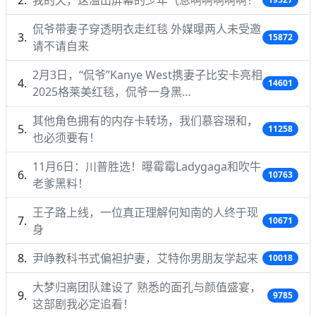
侃爷带妻子穿透明衣走红毯 外媒曝两人未受邀
15872
请不请自来
2月3日，“侃爷”Kanye West携妻子比安卡亮相
14601
2025格莱美红毯，侃爷一身黑…
其他角色拥有的内存卡转场，我们慕容璟和，
11258
也必须要有！
11月6日：川普胜选！曝霉霉Ladygaga和吹牛
10763
老爹黑料！
王子路上线，一位真正理解何知南的人终于现
10671
身
尹峥教科书式偏袒护妻，艾特你男朋友学起来
10018
大梦归离团队建设了 熟悉的面孔与颜值盛宴，
9785
这部剧我必定追看！