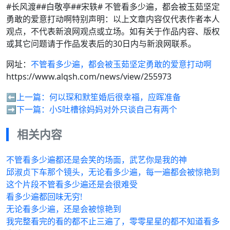
#长风渡##白敬亭##宋轶# 不管看多少遍，都会被玉茹坚定
勇敢的爱意打动啊特别声明：以上文章内容仅代表作者本人
观点，不代表新浪网观点或立场。如有关于作品内容、版权
或其它问题请于作品发表后的30日内与新浪网联系。
网址：
不管看多少遍，都会被玉茹坚定勇敢的爱意打动啊
https://www.alqsh.com/news/view/255973
⬅️上一篇：
何以琛和默笙婚后很幸福，应晖准备
➡️下一篇：
小S吐槽徐妈妈对外只谈自己有两个
相关内容
不管看多少遍都还是会笑的场面，武艺你是我的神
邱淑贞下车那个镜头，无论看多少遍，每一遍都会被惊艳到
这个片段不管看多少遍还是会很难受
看多少遍都回味无穷!
无论看多少遍，还是会被惊艳到
我完整看完的看的都不止三遍了，零零星星的都不知道看多