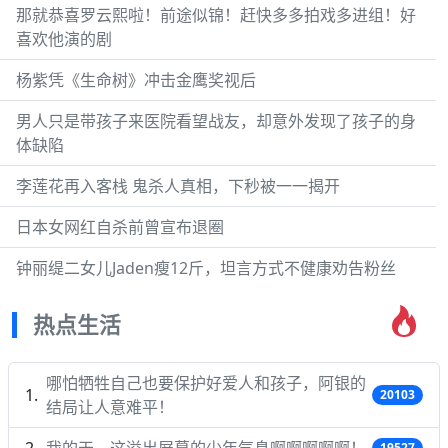
那就恭喜罗云熙啦！前途似锦！赶快多多拍戏多进组！好
喜欢他演的剧
杨紫凭《生命树》冲击金鹰奖视后
男人只是带孩子来医院看望战友，却意外发现了孩子的身
体缺陷
李莲花再入客栈 鬼杀人真相，下秒被一一揭开
日本女网红自杀前曾宣布退圈
钟丽缇二女儿Jaden瘦12斤，坦言方式不健康劝告粉丝
热点生活
哪怕牺牲自己也要保护好爱人和孩子，阿银的
20103
结局让人意难平！
我的天，这溢出屏幕的少年气息啊啊啊啊啊！
19527