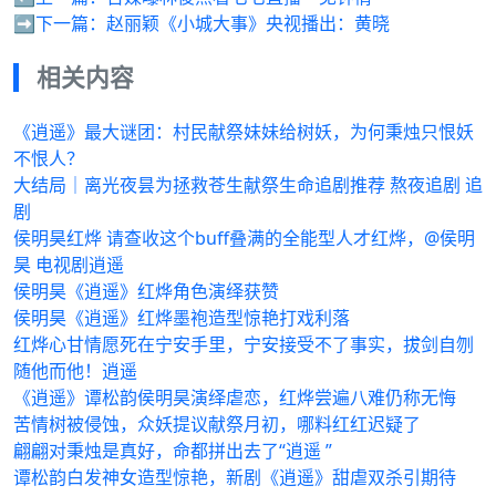
➡️下一篇：
赵丽颖《小城大事》央视播出：黄晓
相关内容
《逍遥》最大谜团：村民献祭妹妹给树妖，为何秉烛只恨妖
不恨人？
大结局｜离光夜昙为拯救苍生献祭生命追剧推荐 熬夜追剧 追
剧
侯明昊红烨 请查收这个buff叠满的全能型人才红烨，@侯明
昊 电视剧逍遥
侯明昊《逍遥》红烨角色演绎获赞
侯明昊《逍遥》红烨墨袍造型惊艳打戏利落
红烨心甘情愿死在宁安手里，宁安接受不了事实，拔剑自刎
随他而他！逍遥
《逍遥》谭松韵侯明昊演绎虐恋，红烨尝遍八难仍称无悔
苦情树被侵蚀，众妖提议献祭月初，哪料红红迟疑了
翩翩对秉烛是真好，命都拼出去了“逍遥 ”
谭松韵白发神女造型惊艳，新剧《逍遥》甜虐双杀引期待