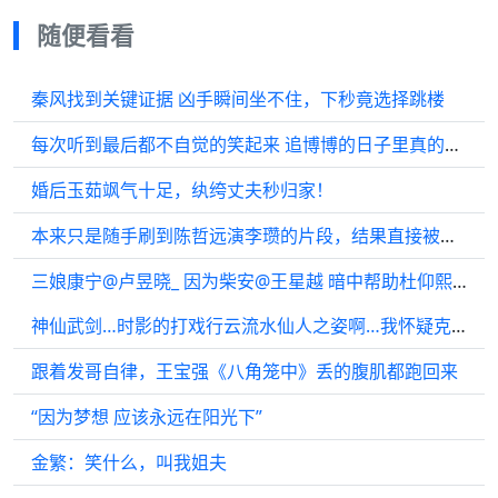
随便看看
秦风找到关键证据 凶手瞬间坐不住，下秒竟选择跳楼
每次听到最后都不自觉的笑起来 追博博的日子里真的很幸福
婚后玉茹飒气十足，纨绔丈夫秒归家！
本来只是随手刷到陈哲远演李瓒的片段，结果直接被他的演技圈粉！
三娘康宁@卢昱晓_ 因为柴安@王星越 暗中帮助杜仰熙一事生气…
神仙武剑…时影的打戏行云流水仙人之姿啊…我怀疑克导绝对是看了的
跟着发哥自律，王宝强《八角笼中》丢的腹肌都跑回来
“因为梦想 应该永远在阳光下”
金繁：笑什么，叫我姐夫