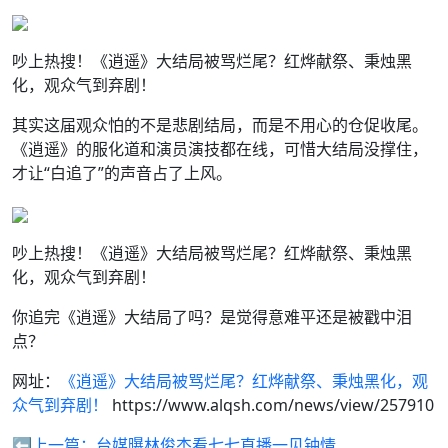
吵上热搜！《逍遥》大结局被骂烂尾？红烨献祭、秉烛黑
化，观众气到弃剧！
其实这届观众怕的不是悲剧结局，而是不用心的仓促收尾。
《逍遥》的服化道和演员演技都在线，可惜大结局没撑住，
才让“白追了”的声音占了上风。
吵上热搜！《逍遥》大结局被骂烂尾？红烨献祭、秉烛黑
化，观众气到弃剧！
你追完《逍遥》大结局了吗？是觉得意难平还是被戳中泪
点？
网址：
《逍遥》大结局被骂烂尾？红烨献祭、秉烛黑化，观
众气到弃剧！
https://www.alqsh.com/news/view/257910
⬅️上一篇：
台媒曝林俊杰看七七直播一见钟情