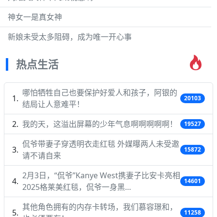
神女一是真女神
新娘未受太多阻碍，成为唯一开心事
热点生活
哪怕牺牲自己也要保护好爱人和孩子，阿银的
20103
结局让人意难平！
我的天，这溢出屏幕的少年气息啊啊啊啊啊！
19527
侃爷带妻子穿透明衣走红毯 外媒曝两人未受邀
15872
请不请自来
2月3日，“侃爷”Kanye West携妻子比安卡亮相
14601
2025格莱美红毯，侃爷一身黑…
其他角色拥有的内存卡转场，我们慕容璟和，
11258