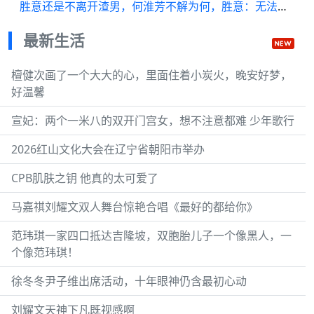
胜意还是不离开渣男，何淮芳不解为何，胜意：无法生育
最新生活
檀健次画了一个大大的心，里面住着小炭火，晚安好梦，
好温馨
宣妃：两个一米八的双开门宫女，想不注意都难 少年歌行
2026红山文化大会在辽宁省朝阳市举办
CPB肌肤之钥 他真的太可爱了
马嘉祺刘耀文双人舞台惊艳合唱《最好的都给你》
范玮琪一家四口抵达吉隆坡，双胞胎儿子一个像黑人，一
个像范玮琪！
徐冬冬尹子维出席活动，十年眼神仍含最初心动
刘耀文天神下凡既视感啊