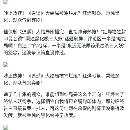
吵上热搜！《逍遥》大结局被骂烂尾？红烨献祭、秉烛黑
化，观众气到弃剧！
仙侠剧《逍遥》大结局刚播完，直接炸穿热搜！“红烨牺牲封
印昆仑镜”“秉烛黑化吸三大妖”话题刷屏，评论区一半是“啥结
局啊？白追了”的咆哮，一半是“永远无法原谅秉烛杀三大妖”
的怨念，这波争议简直没停过。
吵上热搜！《逍遥》大结局被骂烂尾？红烨献祭、秉烛黑
化，观众气到弃剧！
追了几十集的观众，谁能想到结局是这么个走向？红烨为了
终结人妖纷争，选择牺牲自我将昆仑镜封印体内，那句临终
告白直接看哭一批人，可这份壮烈在急促的剧情里没来得及
发酵，就被秉烛的黑化给冲了热度。