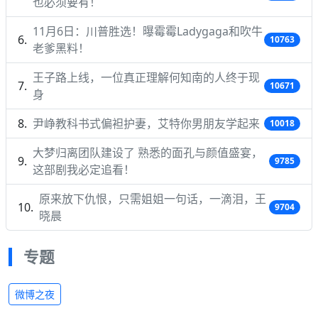
也必须要有！
11月6日：川普胜选！曝霉霉Ladygaga和吹牛
10763
老爹黑料！
王子路上线，一位真正理解何知南的人终于现
10671
身
尹峥教科书式偏袒护妻，艾特你男朋友学起来
10018
大梦归离团队建设了 熟悉的面孔与颜值盛宴，
9785
这部剧我必定追看！
原来放下仇恨，只需姐姐一句话，一滴泪，王
9704
晓晨
专题
微博之夜