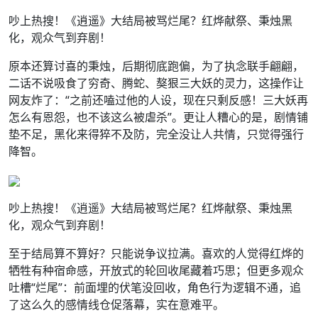
吵上热搜！《逍遥》大结局被骂烂尾？红烨献祭、秉烛黑
化，观众气到弃剧！
原本还算讨喜的秉烛，后期彻底跑偏，为了执念联手翩翩，
二话不说吸食了穷奇、腾蛇、獒狠三大妖的灵力，这操作让
网友炸了：“之前还嗑过他的人设，现在只剩反感！三大妖再
怎么有恩怨，也不该这么被虐杀”。更让人糟心的是，剧情铺
垫不足，黑化来得猝不及防，完全没让人共情，只觉得强行
降智。
吵上热搜！《逍遥》大结局被骂烂尾？红烨献祭、秉烛黑
化，观众气到弃剧！
至于结局算不算好？只能说争议拉满。喜欢的人觉得红烨的
牺牲有种宿命感，开放式的轮回收尾藏着巧思；但更多观众
吐槽“烂尾”：前面埋的伏笔没回收，角色行为逻辑不通，追
了这么久的感情线仓促落幕，实在意难平。