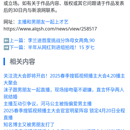
或立场。如有关于作品内容、版权或其它问题请于作品发表
后的30日内与新浪网联系。
网址：
主播和男朋友一起上才艺
https://www.alqsh.com/news/view/258517
⬅️上一篇：
李兰迪首度挑战分饰母女两角,90
➡️下一篇：
半年从网红到进组拍戏！15 岁七
相关内容
关注流大会即将开启！2025春季搜狐视频播主大会4.20播主
大聚会
沫子跟男朋友一起直播，现场接吻毫不避嫌，直言怀孕两人
就结婚
主播互动引争议，河马公主被指偏爱男主播
2025春季搜狐视频播主大会官宣明星阵容 锁定4月20日全程
直播
知名博主又被男朋友打了