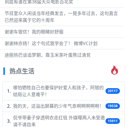
到底有谁在第38届大众电影百花奖
节目里众人闲谈当年经典发言，一晃多年过去，这句直言
已然迎来属于它的十周年
谢谢车银优！我的眼睛好舒服
谢谢林亦扬！这个句式我学会了！ 微博VC计划
迪丽热巴谈追梦期，靠玉米茶叶蛋熬过清贫
热点生活
哪怕牺牲自己也要保护好爱人和孩子，阿银的
20117
结局让人意难平！
我的天，这溢出屏幕的少年气息啊啊啊啊啊！
19538
侃爷带妻子穿透明衣走红毯 外媒曝两人未受邀
15911
请不请自来