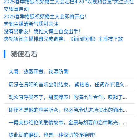
2025春季搜狐视频播主大会定档4.20 “以视频会友”关注流社
交盛事启动
2025春季搜狐视频播主大会即将开启！
奔驰主播清新气质引关注
没有男朋友！我推文博主自会出手！
央视新闻主播排班完成调整，《新闻联播》主播被下放
随便看看
大暑：热蒸雨煮，祛湿防暑
周深在贵阳的音乐会刚结束， 紧接着，任贤齐于遵义舞台上热唱贵州特色曲目…
观众直呼受不了，甜度爆表！的演出与合作，唤起了一代人的记忆
即便不是他的忠实听众，也必须承认这场演出的确出色……
一段美妙绝伦的爱情故事，金晨与胡夏的恋情曝光，宛如神仙眷侣…
彼此间的磨砺，也是一种深切的连接吧?