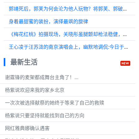
郭靖死后，郭芙为何会沦为他人玩物？将郭芙、郭破虏的名字念一遍
身着最甜蜜的装扮，演绎最飒的旋律
《梅花红桃》拍摄现场，关晓彤虽腿颤却枪法稳健，左双桃见证
王心凌于汪苏泷的南京演唱会上，幽默地调侃:今日于金陵之地，荣幸邀请到工心凌，共赴江苏之约，为江苏泷加油助威
最新生活
谢霆锋的麦架都成舞台主角了！…
杨紫说欢迎来我的家乡北京
一次次被选择献祭的她终于等来了自己的救赎
杨紫说只要坚持就能找到自己的方向
网红雅典娜确认遇害