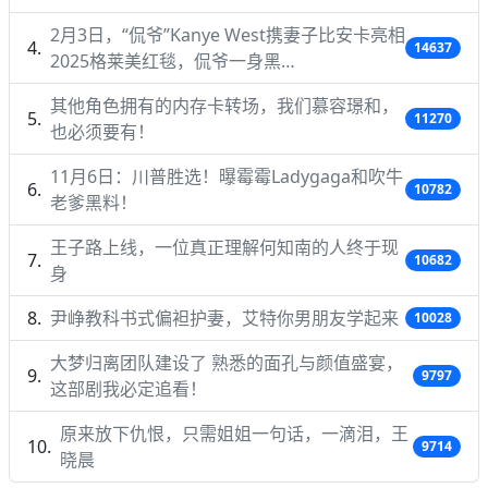
2月3日，“侃爷”Kanye West携妻子比安卡亮相
14637
2025格莱美红毯，侃爷一身黑…
其他角色拥有的内存卡转场，我们慕容璟和，
11270
也必须要有！
11月6日：川普胜选！曝霉霉Ladygaga和吹牛
10782
老爹黑料！
王子路上线，一位真正理解何知南的人终于现
10682
身
尹峥教科书式偏袒护妻，艾特你男朋友学起来
10028
大梦归离团队建设了 熟悉的面孔与颜值盛宴，
9797
这部剧我必定追看！
原来放下仇恨，只需姐姐一句话，一滴泪，王
9714
晓晨