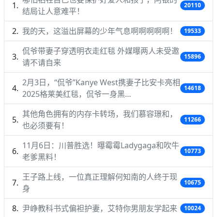
20110
结局让人意难平！
我的天，这溢出屏幕的少年气息啊啊啊啊啊！
19533
侃爷带妻子穿透明衣走红毯 外媒曝两人未受邀
15896
请不请自来
2月3日，“侃爷”Kanye West携妻子比安卡亮相
14618
2025格莱美红毯，侃爷一身黑…
其他角色拥有的内存卡转场，我们慕容璟和，
11266
也必须要有！
11月6日：川普胜选！曝霉霉Ladygaga和吹牛
10773
老爹黑料！
王子路上线，一位真正理解何知南的人终于现
10675
身
尹峥教科书式偏袒护妻，艾特你男朋友学起来
10024