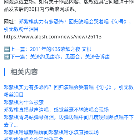
网观点或立场。如有关于作品内容、版权或其它问题请于作
品发表后的30日内与新浪网联系。
网址：
邓紫棋实力有多恐怖？回归演唱会哭着唱《句号》，
引无数粉丝泪目
https://www.alqsh.com/news/view/26113
⬅️上一篇：
2011年的KBS荣耀之夜 文根
➡️下一篇：
关济约见唐亦，见面会，关济告诉唐
相关内容
邓紫棋实力有多恐怖？回归演唱会哭着唱《句号》，引无数
粉丝泪目
邓紫棋为什么被禁
邓紫棋直播献声清唱，感觉丝毫不输演唱会现场！
邓紫棋青岛站弹琴落泪，边弹边唱中间几度哽咽差点唱不下
去了…
邓紫棋哈城献唱瞬间邓紫棋哈尔滨直播现场
邓紫棋演唱会突现神秘现象