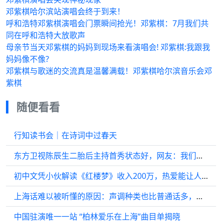
邓紫棋哈尔滨站演唱会终于到来！
呼和浩特邓紫棋演唱会门票瞬间抢光！邓紫棋：7月我们共
同在呼和浩特大放歌声
母亲节当天邓紫棋的妈妈到现场来看演唱会! 邓紫棋:我跟我
妈妈像不像?
邓紫棋与歌迷的交流真是温馨满载！邓紫棋哈尔滨音乐会邓
紫棋
随便看看
行知读书会｜在诗词中过春天
东方卫视陈辰生二胎后主持首秀状态好，网友：我们的一姐回来了！
初中文凭小伙解读《红楼梦》收入200万，热爱能让人生变得辽阔
上海话难以被听懂的原因：声调种类也比普通话多，词汇繁杂
中国驻演唯一一站 “柏林爱乐在上海”曲目单揭晓