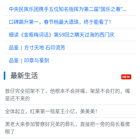
中央民族乐团携手五位知名指挥为第二届“国乐之春”启幕
口碑飙升第一，春节档最大遗珠，终于能看了！
细读《金瓶梅词话》第59回之瞒天过海的西门庆
品鉴 | 方寸天地 石印流芳
品鉴 | 印章与篆刻
最新生活
敦仔完全招架不了，他根本不会拌嘴，架是不会打的，嘴
是还不来的
全体起立，红果第一毯星王小亿，美美美！
黑老大来参加警察好兄弟的葬礼，直接把一旁的局长看傻
眼了