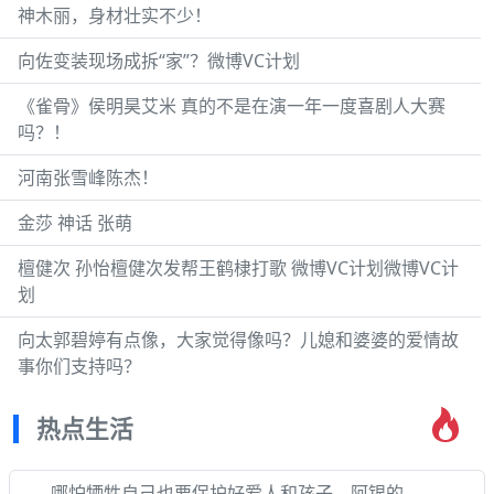
神木丽，身材壮实不少！
向佐变装现场成拆“家”？微博VC计划
《雀骨》侯明昊艾米 真的不是在演一年一度喜剧人大赛
吗？！
河南张雪峰陈杰！
金莎 神话 张萌
檀健次 孙怡檀健次发帮王鹤棣打歌 微博VC计划微博VC计
划
向太郭碧婷有点像，大家觉得像吗？儿媳和婆婆的爱情故
事你们支持吗？
热点生活
哪怕牺牲自己也要保护好爱人和孩子，阿银的