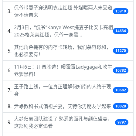
侃爷带妻子穿透明衣走红毯 外媒曝两人未受邀
15910
请不请自来
2月3日，“侃爷”Kanye West携妻子比安卡亮相
14634
2025格莱美红毯，侃爷一身黑…
其他角色拥有的内存卡转场，我们慕容璟和，
11270
也必须要有！
11月6日：川普胜选！曝霉霉Ladygaga和吹牛
10782
老爹黑料！
王子路上线，一位真正理解何知南的人终于现
10682
身
尹峥教科书式偏袒护妻，艾特你男朋友学起来
10028
大梦归离团队建设了 熟悉的面孔与颜值盛宴，
9797
这部剧我必定追看！