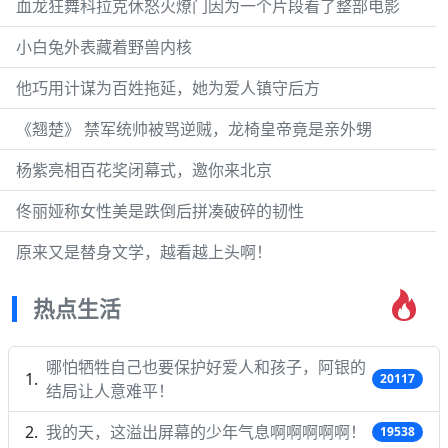
血龙狂舞科拉克休怒火燎门因为一个片段看了整部电影
小白兔外表藏着野兽内核
他巧用计谋为百姓拖延，她为爱人镇守后方
《翘楚》 禁军统帅被骂逆贼，龙椅皇帝竟是亲外甥
杨紫亮相百花奖闭幕式，邀你来北京
佟丽娅称女性美是跌倒后拼凑破碎的韧性
原来又是替身文学，越看越上头啊！
热点生活
哪怕牺牲自己也要保护好爱人和孩子，阿银的
20117
结局让人意难平！
我的天，这溢出屏幕的少年气息啊啊啊啊啊！
19538