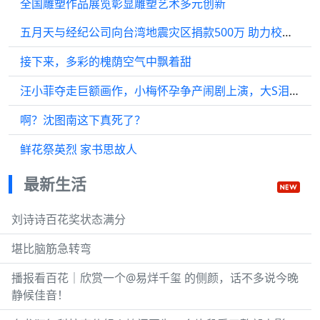
全国雕塑作品展览彰显雕塑艺术多元创新
五月天与经纪公司向台湾地震灾区捐款500万 助力校园复建
接下来，多彩的槐荫空气中飘着甜
汪小菲夺走巨额画作，小梅怀孕争产闹剧上演，大S泪洒直播间
啊？沈图南这下真死了？
鲜花祭英烈 家书思故人
最新生活
刘诗诗百花奖状态满分
堪比脑筋急转弯
播报看百花｜欣赏一个@易烊千玺 的侧颜，话不多说今晚
静候佳音！