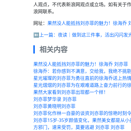
人观点，不代表新浪网观点或立场。如有关于作
浪网联系。
网址：
果然没人能抵挡刘亦菲的魅力！徐海乔 
⬅️上一篇：
夜读｜做到这三件事，活出闪闪发
相关内容
果然没人能抵挡刘亦菲的魅力！徐海乔 刘亦菲
徐海乔：若你感到不满意，交给我，我绝不挑
星光璀璨的刘亦菲为勇往直前的徐海乔送上热情
星光熠熠的刘亦菲为在艰难道路上奋力前行的徐
果然大家看到刘亦菲出现都一个样！
刘亦菲梦华录 刘亦菲
刘亦菲黄晓明刘亦菲
刘亦菲化作林一自豪的谈资刘亦菲的惊艳时刻
刘亦菲15岁-35岁颜值变化，果然美女都是从
方邪门，速来受罚，莫要逃避 刘亦菲 刘亦菲