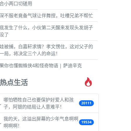
合小两口切磋用
深不服老竟备气球让伴舞捏，吐槽兄弟不帮忙
底发生了什么，小伙第二天醒来发现头发胡子
没了
娃被捕，白嘉轩求情？孝文愣住，这对父子的
一局，将决定三个人的命运！
果你也懂蜘蛛侠4和怪奇物语 | 萨迪辛克
热点生活
哪怕牺牲自己也要保护好爱人和孩
20111
子，阿银的结局让人意难平！
我的天，这溢出屏幕的少年气息啊啊
19534
啊啊啊！