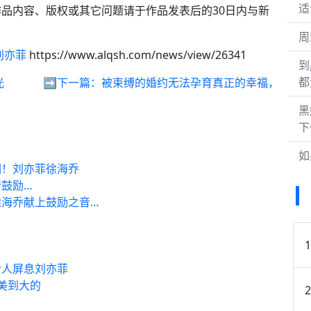
适
品内容、版权或其它问题请于作品发表后的30日内与新
周
刘亦菲
https://www.alqsh.com/news/view/26341
到
都
光
➡️下一篇：
被束缚的婚约无法孕育真正的幸福，
黑
下
如
剔！刘亦菲徐海乔
鼓励…
海乔献上鼓励之音…
令人屏息刘亦菲
小美到大的