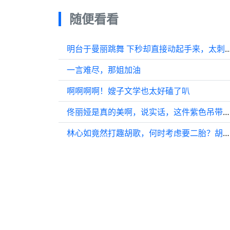
随便看看
明台于曼丽跳舞 下秒却直接动起手
一言难尽，那姐加油
啊啊啊啊！嫂子文学也太好磕了叭
佟丽娅是真的美啊，说实话，这件紫色吊带裙不太适合她，太漏，风尘味太重
林心如竟然打趣胡歌，何时考虑要二胎？胡歌以高情商回应，全场笑声不断