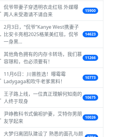
侃爷带妻子穿透明衣走红毯 外媒曝
15900
两人未受邀请不请自来
2月3日，“侃爷”Kanye West携妻子
比安卡亮相2025格莱美红毯，侃爷
14623
一身黑…
其他角色拥有的内存卡转场，我们慕
11266
容璟和，也必须要有！
11月6日：川普胜选！曝霉霉
10773
Ladygaga和吹牛老爹黑料！
王子路上线，一位真正理解何知南的
10675
人终于现身
尹峥教科书式偏袒护妻，艾特你男朋
10026
友学起来
大梦归离团队建设了 熟悉的面孔与颜