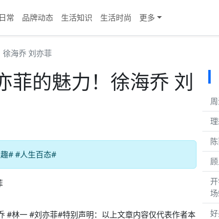
日常
品牌动态
生活知识
生活时尚
更多
徐海乔 刘亦菲
亦菲的魅力！徐海乔 刘
周
理
陈
# #人生百态#
顾
开
场
好
乔 #林一 #刘亦菲#特别声明：以上文章内容仅代表作者本