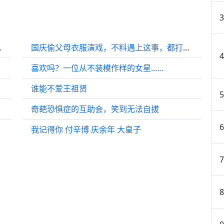
来，太刺激了
国庆偷父母衣服演戏，不料遇上这事，都打成一团！
喜欢吗？一位从不装模作样的女星……
谁能不爱王祖贤
奇葩恐惧症的互助会，笑到无法自拔
我记得你 付辛博 庆余年 大皇子