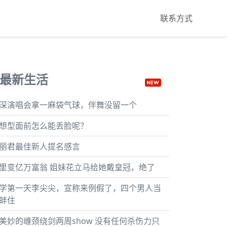
联系方式
最新生活
深演唱会拿一麻袋气球，伴舞没留一个
想型面前怎么能丢脸呢？
丽君最佳新人提名感言
里变亿万富翁 姐妹花立马给她戴皇冠，绝了
学第一天李尖尖，宣称来例假了，四个男人当
蚌住
美妙的缠颈绕剑两周show 没有任何杀伤力只