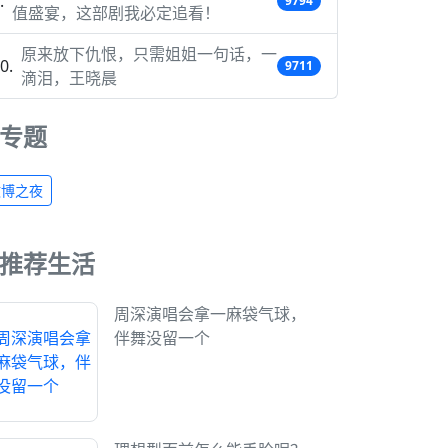
9794
值盛宴，这部剧我必定追看！
原来放下仇恨，只需姐姐一句话，一
9711
滴泪，王晓晨
专题
微博之夜
推荐生活
周深演唱会拿一麻袋气球，
伴舞没留一个