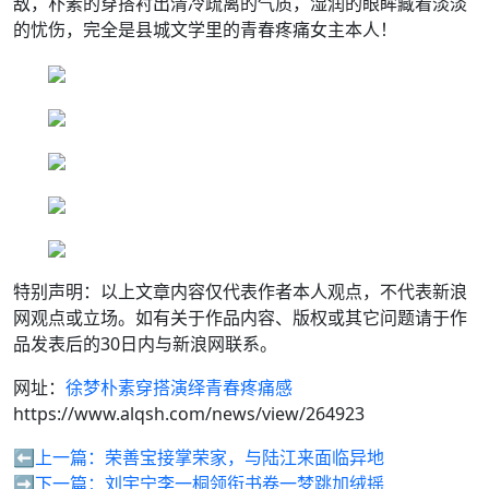
敌，朴素的穿搭衬出清冷疏离的气质，湿润的眼眸藏着淡淡
的忧伤，完全是县城文学里的青春疼痛女主本人！
特别声明：以上文章内容仅代表作者本人观点，不代表新浪
网观点或立场。如有关于作品内容、版权或其它问题请于作
品发表后的30日内与新浪网联系。
网址：
徐梦朴素穿搭演绎青春疼痛感
https://www.alqsh.com/news/view/264923
⬅️上一篇：
荣善宝接掌荣家，与陆江来面临异地
➡️下一篇：
刘宇宁李一桐领衔书卷一梦跳加绒摇