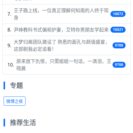
王子路上线，一位真正理解何知南的人终于现
10672
身
尹峥教科书式偏袒护妻，艾特你男朋友学起来
10021
大梦归离团队建设了 熟悉的面孔与颜值盛宴，
9788
这部剧我必定追看！
原来放下仇恨，只需姐姐一句话，一滴泪，王
9706
晓晨
专题
微博之夜
推荐生活