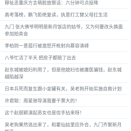
穆祉丞重庆方言萌脸放狠话：六分钟可点投降
高考落榜，鹏飞拒绝复读，执意打工替父母扛生活
九门 张大佛爷明明是新月饭店的姑爷，又为何要改头换面
参加拍卖会
李柏则一意孤行被激怒开枪射向慕容清峄
八爷忙活了半天 把房子都赔了出去
赵东城被媳妇利用了，但是他媳妇也被庸医骗钱，赵东城
越陷越深
日本兵死而复生跟小金罐有关，吴老狗开始实施自救计划
许君聪：周星驰导演我要干票大的！
这个赵丽颖演起恶女也是信手拈来呀！
吴老狗果然逃出来了，和霍仙姑里应外合，九门齐聚新月