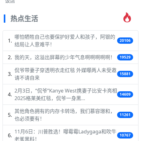
饭店
热点生活
哪怕牺牲自己也要保护好爱人和孩子，阿银的
20106
结局让人意难平！
我的天，这溢出屏幕的少年气息啊啊啊啊啊！
19529
侃爷带妻子穿透明衣走红毯 外媒曝两人未受邀
15881
请不请自来
2月3日，“侃爷”Kanye West携妻子比安卡亮相
14609
2025格莱美红毯，侃爷一身黑…
其他角色拥有的内存卡转场，我们慕容璟和，
11261
也必须要有！
11月6日：川普胜选！曝霉霉Ladygaga和吹牛
10767
老爹黑料！