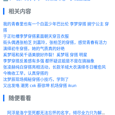
相关内容
我的青春里也有一个白蓝少年巴比伦 李梦穿搭 婉宁公主 穿
搭
于正吐槽李梦穿搭素面朝天穿丑衣服
街头偶遇张柏芝 刘嘉玲，张柏芝的穿搭，感觉青春有活力
演绎初冬穿搭，她的气质真的好绝
奚梦瑶和吴千语美貌好炸裂！奚梦瑶 穿搭 明星
李梦穿搭反差感有多强 都怀疑这姐是不是在搞抽象
张凌赫纯白穿搭亮相活动，长款羊绒大衣演绎冬日暖愈风
今晚收工早，认真穿搭的
沈梦辰现场揭秘穿搭小技巧，学到了
又出发咯 潮男 cxk 蔡徐坤 机场穿搭 ikun
随便看看
阿浮是洛宁至死都无法忘怀的名字，倾尽全力只为解除阿浮的诅咒