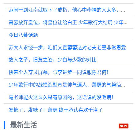
范闲一到江南就取下了戒指，他心中牵挂的人太多，远不及婉儿对他的深情
萧瑟放弃皇位，将皇位让给白王 少年歌行大结局 少年歌行
今日八卦话题
苏大人求饶一步，咱们文宣蓉蓉这对老夫老妻非常恩爱
故人之子，旧友之姿，少白与少歌的对比
快来个人穿过屏幕，与李进步一同说服陈君何！
少年歌行中的战损造型真是帅气逼人，萧瑟的气势简直无敌！这气场太震撼了！
马老师能火这么久是有原因的，这话说的没毛病！
发糖了，发糖了！萧瑟 终于承认喜欢千洛了
最新生活