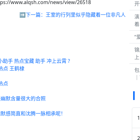
ps://www.alqsh.com/news/view/26518
开
➡️下一篇：
王室的行列里似乎隐藏着一位非凡人
演
着
“
锦
上
手 热点宝藏 助手 冲上云霄 ?
热点 王鹤棣
包
｜
热点
张幽默含量很大的合照
幽默感简直和沈腾一脉相承呢！