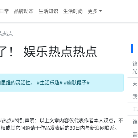
日常
品牌动态
生活知识
生活时尚
更多
点热点
了！ 娱乐热点热点
锦
光
维的灵活性。 #生活乐趣# #幽默段子#
天
我
王
# #热点#特别声明：以上文章内容仅代表作者本人观点，不
谁
权或其它问题请于作品发表后的30日内与新浪网联系。
害