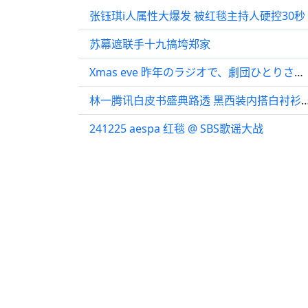
张钰琪i人属性大爆发 被红毯主持人硬控30秒 
苏幕遮联手十九搞垮郑家
Xmas eve 昨年のラジオで、劇団ひとりさんからリクエスト貰ったおかげ
林一腾讯白皮书盛典路透️ 黑西装内搭白衬衫矜贵又帅
241225 aespa 红毯 @ SBS歌谣大战