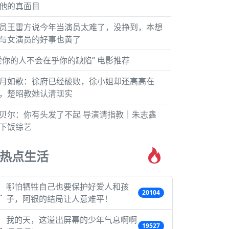
他的真面目
员王雷方说今年当演员太难了，没挣到，本想
与女演员的好事也黄了
爱你的人不会在乎你的缺陷” 电影推荐
月如歌：徐府已经破败，徐小姐却还高高在
，楚昭教她认清现实
贝尔：你有头发了不起 导演请指教｜朱志鑫
下饭综艺
热点生活
哪怕牺牲自己也要保护好爱人和孩
20104
子，阿银的结局让人意难平！
我的天，这溢出屏幕的少年气息啊啊
19527