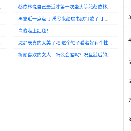
.
蔡依林说自己最近才第一次坐头等舱蔡依林说自己坐头等舱很浪费
再靠近一点点 丁禹兮来给虞书欣打歌了 丁禹兮收拾收拾准备升咖吧
肖俊走上红毯！
气 小王子既视感
沈梦辰真的太美了吧 这个袖子看着好有个性哈哈2024腾讯娱乐白皮书
折颜喜欢的女人，怎么会差呢？况且狐后的背景也不容小觑