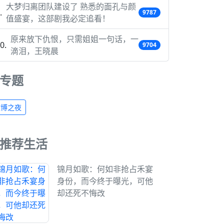
大梦归离团队建设了 熟悉的面孔与颜
9787
值盛宴，这部剧我必定追看！
原来放下仇恨，只需姐姐一句话，一
9704
滴泪，王晓晨
专题
微博之夜
推荐生活
锦月如歌：何如非抢占禾宴
身份，而今终于曝光，可他
却还死不悔改