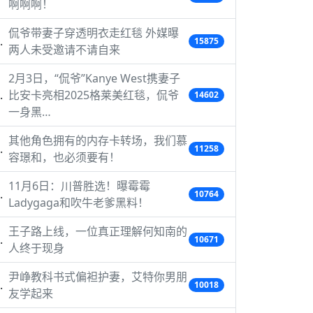
啊啊啊！
侃爷带妻子穿透明衣走红毯 外媒曝
15875
两人未受邀请不请自来
2月3日，“侃爷”Kanye West携妻子
比安卡亮相2025格莱美红毯，侃爷
14602
一身黑…
其他角色拥有的内存卡转场，我们慕
11258
容璟和，也必须要有！
11月6日：川普胜选！曝霉霉
10764
Ladygaga和吹牛老爹黑料！
王子路上线，一位真正理解何知南的
10671
人终于现身
尹峥教科书式偏袒护妻，艾特你男朋
10018
友学起来