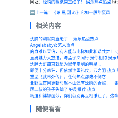
网址：
沈腾的幽默简直绝了！ 娱乐热点热点
htt
⬅️上一篇：
《暗 黑 甜 心》宛如一股甜蜜风
相关内容
沈腾的幽默简直绝了！ 娱乐热点热点
Angelababy女艺人热点
简直难以置信，有人能与电梯如此和谐共舞！?小助
直男魅力大放送，与孟子义同行 娱你相约 娱乐
沈腾大哥简直就是为鼠年定制的明星…
即便十分疯狂，但依然注重礼仪，云之羽 热点 
重温《武林外传》，任何热点都难不倒它
北野武官网更新与赵本山还有沈腾的合照，一
顾二叔的孩子失踪了 好剧推荐 热点
杨迪和锤娜丽莎，你们就别再互相谦让了，这
随便看看