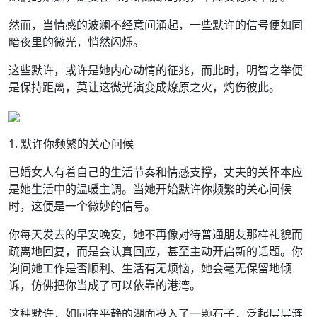
然而，当情感的波澜不经意间涌起，一些默许的信号便如同
暗夜里的微光，悄然闪烁。
这些默许，或许是她内心动情的征兆，而此时，明智之举便
是保持距离，莫让这微光演变成燎原之火，灼伤彼此。
1. 默许你频繁的关心问候
已婚女人有着自己的生活节奏和情感支撑，丈夫的关怀本应
是她生活中的温暖主调。当她开始默许你频繁的关心问候
时，这便是一个微妙的信号。
你每天发去的早安晚安，她不再像对待普通朋友那样礼貌而
疏离地回复，而是会认真回应，甚至主动开启新的话题。你
询问她工作是否顺利、生活有无烦恼，她会毫无保留地倾
诉，仿佛把你当成了可以依靠的港湾。
这种默许，如同在平静的湖面投入了一颗石子，泛起层层涟