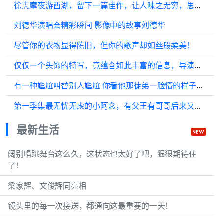
徐志摩夜游西湖，留下一篇佳作，让人味之无穷，思之无限
刘德华演唱会精彩瞬间 影像中的故事刘德华
尽管你的衣物显得陈旧，但你的歌声却如丝般柔美！
仅仅一个头饰的特写，竟蕴含如此丰富的信息，导演的功力真不简单！
有一种尴尬叫替别人尴尬 你看他那徒弟一脸懵的样子，还得到真传啦
第一季集最无忧无虑的小阿念，有父王有哥哥后来又有姐姐宠爱的小阿念…
最新生活
阔别唱跳舞台这么久，这状态也太好了吧，狠狠期待住
了！
梁家辉、文俊辉同亮相
镜头里的每一次接送，都通向这最重要的一天！