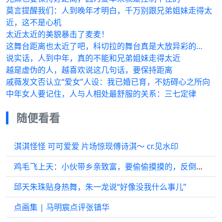
莫言提醒我们：人到晚年才明白，千万别跟兄弟姐妹走得太
近，这不是心机
太近太近的美貌暴击了麦麦！
这舞台距离也太近了吧，科切拉的舞台真是大放异彩的…
说实话，人到中年，真的不能和兄弟姐妹走得太近
越是虚伪的人，越喜欢说这几句话，要保持距离
戚薇发文否认立“爱女”人设：我已婚已育，不妨碍心之所向
中年女人要记住，人与人相处最舒服的关系：三七定律
随便看看
淇淇怪怪 可可爱爱 片场惊现傅诗淇～ cr.见水印
鸡毛飞上天：小伙带乡亲致富，要偷偷摸摸的，反倒被人发现
邱天朱珠贴身热舞，朱一龙说“好像没我什么事儿”
点画集 | 马明宸点评张镇华