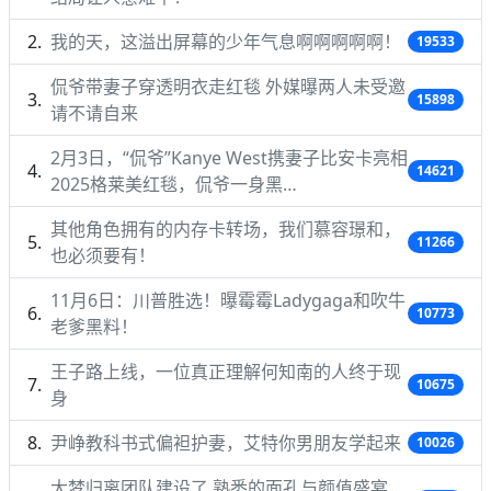
我的天，这溢出屏幕的少年气息啊啊啊啊啊！
19533
侃爷带妻子穿透明衣走红毯 外媒曝两人未受邀
15898
请不请自来
2月3日，“侃爷”Kanye West携妻子比安卡亮相
14621
2025格莱美红毯，侃爷一身黑…
其他角色拥有的内存卡转场，我们慕容璟和，
11266
也必须要有！
11月6日：川普胜选！曝霉霉Ladygaga和吹牛
10773
老爹黑料！
王子路上线，一位真正理解何知南的人终于现
10675
身
尹峥教科书式偏袒护妻，艾特你男朋友学起来
10026
大梦归离团队建设了 熟悉的面孔与颜值盛宴，