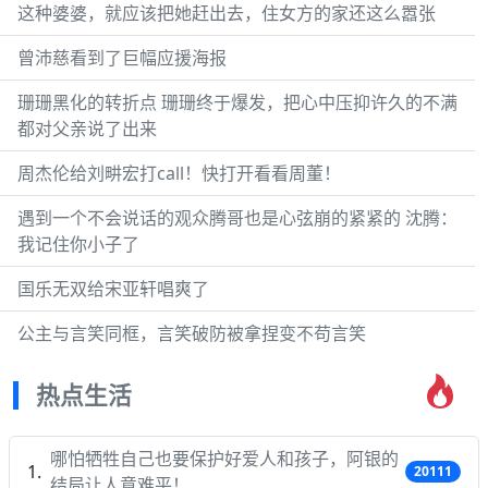
这种婆婆，就应该把她赶出去，住女方的家还这么嚣张
曾沛慈看到了巨幅应援海报
珊珊黑化的转折点 珊珊终于爆发，把心中压抑许久的不满
都对父亲说了出来
周杰伦给刘畊宏打call！快打开看看周董！
遇到一个不会说话的观众腾哥也是心弦崩的紧紧的 沈腾：
我记住你小子了
国乐无双给宋亚轩唱爽了
公主与言笑同框，言笑破防被拿捏变不苟言笑
热点生活
哪怕牺牲自己也要保护好爱人和孩子，阿银的
20111
结局让人意难平！