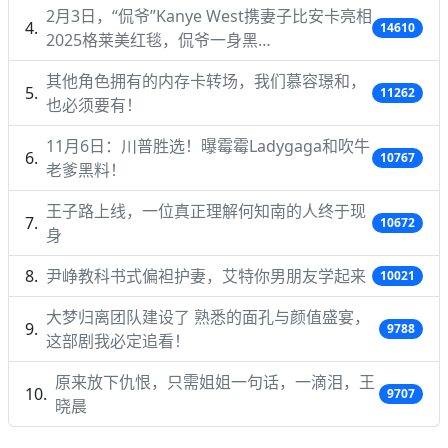
2月3日，“侃爷”Kanye West携妻子比安卡亮相
14610
2025格莱美红毯，侃爷一身黑…
其他角色拥有的内存卡转场，我们慕容璟和，
11262
也必须要有！
11月6日：川普胜选！曝霉霉Ladygaga和吹牛
10767
老爹黑料！
王子路上线，一位真正理解何知南的人终于现
10672
身
尹峥教科书式偏袒护妻，艾特你男朋友学起来
10021
大梦归离团队建设了 熟悉的面孔与颜值盛宴，
9788
这部剧我必定追看！
原来放下仇恨，只需姐姐一句话，一滴泪，王
9707
晓晨