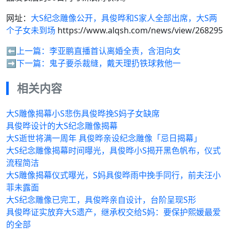
网址：
大S纪念雕像公开，具俊晔和S家人全部出席，大S两
个子女未到场
https://www.alqsh.com/news/view/268295
⬅️上一篇：
李亚鹏直播首认离婚全责，含泪向女
➡️下一篇：
鬼子要杀裁缝，戴天理扔铁球救他一
相关内容
大S雕像揭幕小S悲伤具俊晔挽S妈子女缺席
具俊晔设计的大S纪念雕像揭幕
大S逝世将满一周年 具俊晔亲设纪念雕像「忌日揭幕」
大S纪念雕像揭幕时间曝光，具俊晔小S揭开黑色帆布，仪式
流程简洁
大S雕像揭幕仪式曝光，S妈具俊晔雨中挽手同行，前夫汪小
菲未露面
大S纪念雕像已完工，具俊晔亲自设计，台阶呈现S形
具俊晔证实放弃大S遗产，继承权交给S妈：要保护熙媛最爱
的全部