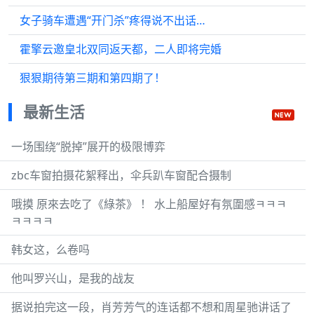
女子骑车遭遇“开门杀”疼得说不出话…
霍擎云邀皇北双同返天都，二人即将完婚
狠狠期待第三期和第四期了！
最新生活
一场围绕“脱掉”展开的极限博弈
zbc车窗拍摄花絮释出，伞兵趴车窗配合摄制
哦摸 原來去吃了《綠茶》 ！ 水上船屋好有氛圍感ㅋㅋㅋ
ㅋㅋㅋㅋ
韩女这，么卷吗
他叫罗兴山，是我的战友
据说拍完这一段，肖芳芳气的连话都不想和周星驰讲话了