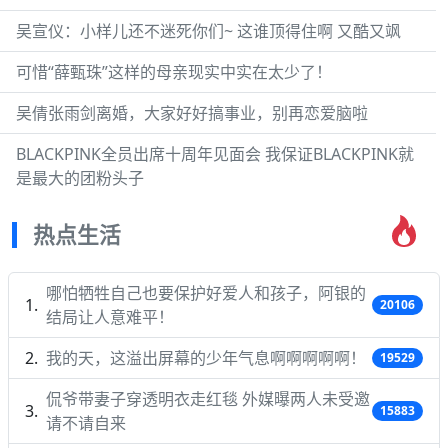
吴宣仪：小样儿还不迷死你们~ 这谁顶得住啊 又酷又飒
可惜“薛甄珠”这样的母亲现实中实在太少了！
吴倩张雨剑离婚，大家好好搞事业，别再恋爱脑啦
BLACKPINK全员出席十周年见面会 我保证BLACKPINK就
是最大的团粉头子
热点生活
哪怕牺牲自己也要保护好爱人和孩子，阿银的
20106
结局让人意难平！
我的天，这溢出屏幕的少年气息啊啊啊啊啊！
19529
侃爷带妻子穿透明衣走红毯 外媒曝两人未受邀
15883
请不请自来