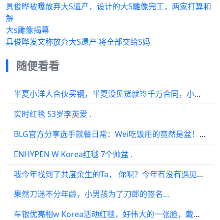
具俊晔被曝放弃大S遗产，设计的大S雕像完工，两家打算和
解
大s雕像揭幕
具俊晔发文称放弃大S遗产 将全部交给S妈
随便看看
半夏小洋人合伙买钢，半夏没见货就签千万合同，小洋人气炸
实时红毯 53岁李英爱 .
BLG官方分享选手就餐日常：Wei吃饭用的竟然是盆！ 没问题，打野不肥怎么c
ENHYPEN W Korea红毯 7个帅盆 .
我今年找到了共度余生的Ta， 你呢？今年有没有遇见让你心动的那位？
果然刀迷不分年龄，小男孩为了刀郎的签名…
车银优亮相w Korea活动红毯，好伟大的一张脸，戴眼镜有种斯文败类的既视感…