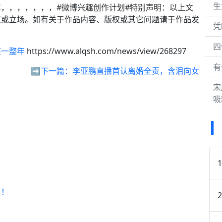
生
，，，，，，，#微博兴趣创作计划#特别声明：以上文
点或立场。如有关于作品内容、版权或其它问题请于作品发
凭
四
笑一整年
https://www.alqsh.com/news/view/268297
有
➡️下一篇：
李亚鹏直播首认离婚全责，含泪向女
宋
吸
了！