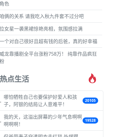
角色
咱俩的关系 请我吃入秋九件套不过分吧
位女星一袭黑裙惊艳亮相，氛围感拉满
一个对自己很好且超有钱的后爸，真的好幸福
威龙靠播剧全平台涨粉758万！ 纯靠作品疯狂
粉
热点生活
哪怕牺牲自己也要保护好爱人和孩
20105
子，阿银的结局让人意难平！
我的天，这溢出屏幕的少年气息啊啊
19528
啊啊啊！
侃爷带妻子穿透明衣走红毯 外媒曝