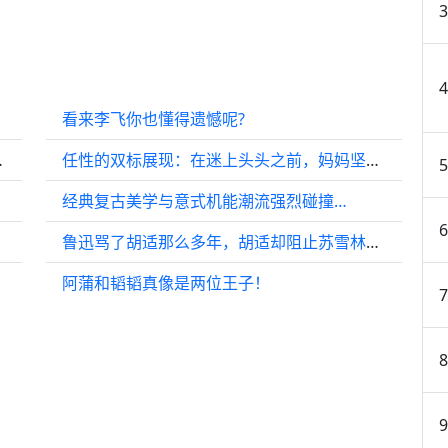
看来李飞你也懂得遗憾呢?
须狠下一条心…
任性的双标展现：在迷上头头之前，妈妈坚持要让萌萌回家…
档次
经典复古美学与意式机能潮流强烈碰撞…
鲁迅骂了胡适那么多年，胡适却阻止苏雪林骂鲁迅
阿蒲和韬韬真像是两位王子！