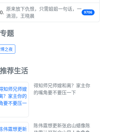
原来放下仇恨，只需姐姐一句话，一
9706
滴泪，王晓晨
专题
微博之夜
推荐生活
得知师兄师嫂和离？家主你
的嘴角要不要压一下
陈伟霆想更新张启山蜡像陈