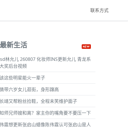
联系方式
最新生活
nsd林允儿 260807 化妆师INS更新允儿 青龙系
大奖后台视频
该这些明星能火一辈子
倩带六岁女儿逛街，身形蹿高
长靖又帮粉丝捡鞋，全程未笑维护面子
知师兄师嫂和离？家主你的嘴角要不要压一下
伟霆想更新张启山蜡像陈伟霆认可张启山是人