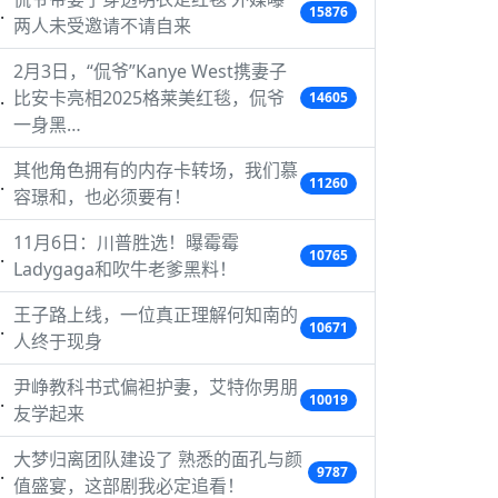
15876
两人未受邀请不请自来
2月3日，“侃爷”Kanye West携妻子
比安卡亮相2025格莱美红毯，侃爷
14605
一身黑…
其他角色拥有的内存卡转场，我们慕
11260
容璟和，也必须要有！
11月6日：川普胜选！曝霉霉
10765
Ladygaga和吹牛老爹黑料！
王子路上线，一位真正理解何知南的
10671
人终于现身
尹峥教科书式偏袒护妻，艾特你男朋
10019
友学起来
大梦归离团队建设了 熟悉的面孔与颜
9787
值盛宴，这部剧我必定追看！