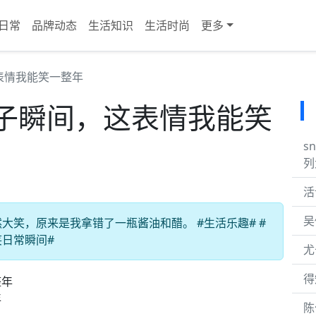
日常
品牌动态
生活知识
生活时尚
更多
表情我能笑一整年
子瞬间，这表情我能笑
s
列
活
吴
笑，原来是我拿错了一瓶酱油和醋。 #生活乐趣# #
笑日常瞬间#
尤
得
年
陈