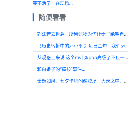
笑不活了！在现场…
随便看看
郭沫若去世后，所留遗物为何让妻子绝望自尽？几封书信另有隐情
《历史转折中的邓小平 》每日金句：我们必
从观感上来说 这个mv比kpop高级了不止一个
和白娘子的“撞衫”事件…
萧逸如风，七夕卡牌闪耀登场，大漠之中，心动不止一次！