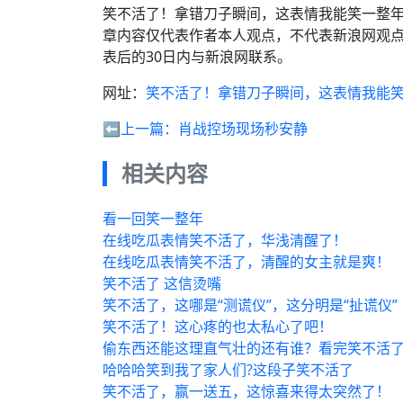
笑不活了！拿错刀子瞬间，这表情我能笑一整年
章内容仅代表作者本人观点，不代表新浪网观
表后的30日内与新浪网联系。
网址：
笑不活了！拿错刀子瞬间，这表情我能
⬅️上一篇：
肖战控场现场秒安静
相关内容
看一回笑一整年
在线吃瓜表情笑不活了，华浅清醒了！
在线吃瓜表情笑不活了，清醒的女主就是爽！
笑不活了 这信烫嘴
笑不活了，这哪是“测谎仪”，这分明是“扯谎仪”
笑不活了！这心疼的也太私心了吧！
偷东西还能这理直气壮的还有谁？看完笑不活
哈哈哈笑到我了家人们?这段子笑不活了
笑不活了，赢一送五，这惊喜来得太突然了！