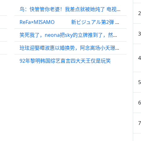
鸟：快管管你老婆！我差点就被她炖了 电视剧逐玉
teen
ReFa×MISAMO 新ビジュアル第2弾 本日解禁
笑死我了，neona把sky的立牌推到了，然后自己逃跑了 isariya93
玱玹迎娶曋淑惠以婚换势，阿念离场小夭璟各怀心事
92年黎明韩国综艺直言四大天王仅是玩笑