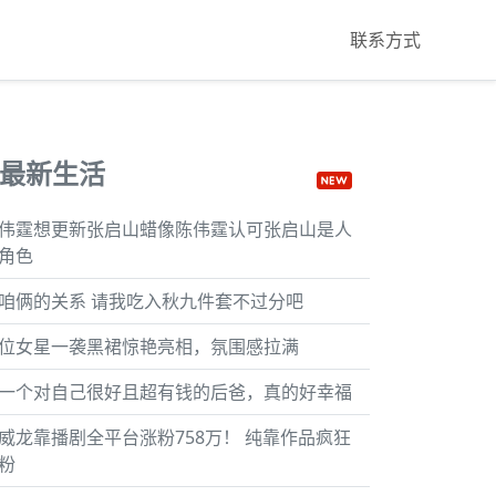
联系方式
最新生活
伟霆想更新张启山蜡像陈伟霆认可张启山是人
角色
咱俩的关系 请我吃入秋九件套不过分吧
位女星一袭黑裙惊艳亮相，氛围感拉满
一个对自己很好且超有钱的后爸，真的好幸福
威龙靠播剧全平台涨粉758万！ 纯靠作品疯狂
粉