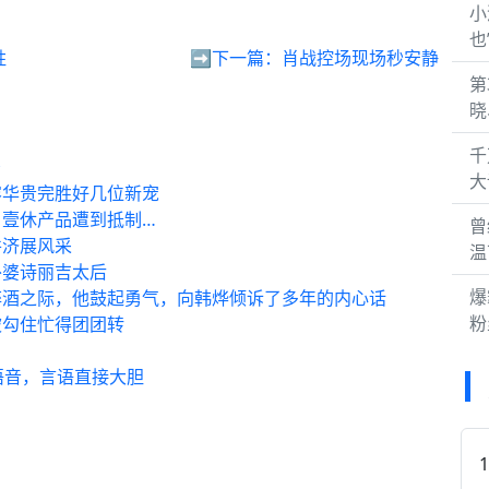
小
也
胜
➡️下一篇：
肖战控场现场秒安静
第
晓
千
乡
大
容华贵完胜好几位新宠
壹休产品遭到抵制…
曾
并济展风采
温
外婆诗丽吉太后
爆
醉酒之际，他鼓起勇气，向韩烨倾诉了多年的内心话
粉
被勾住忙得团团转
语音，言语直接大胆