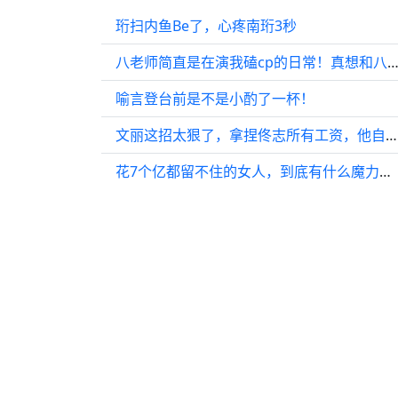
珩扫内鱼Be了，心疼南珩3秒
八老师简直是在演我磕cp的日常！真想和八老师彻夜长谈！ 率宽 seven
喻言登台前是不是小酌了一杯！
文丽这招太狠了，拿捏佟志所有工资，他自觉收敛不勾搭李天骄
花7个亿都留不住的女人，到底有什么魔力？ 乐基儿