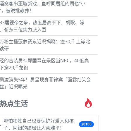
酒窝客串董璇新戏，直呼同居组的周也“小
”，被说批教养！
33届视帝之争，热度居高不下，胡歌、陈
、靳东三位实力派入围
万粉主播菠萝赛东近况揭晓：瘦30斤 上岸北
读研
经的古装男神郑国霖在景区当NPC，40度高
下穿20斤龙袍
霸凌消失5年！男星现身菲律宾「面露灿笑会
丝」近况曝光
热点生活
哪怕牺牲自己也要保护好爱人和孩
20105
子，阿银的结局让人意难平！