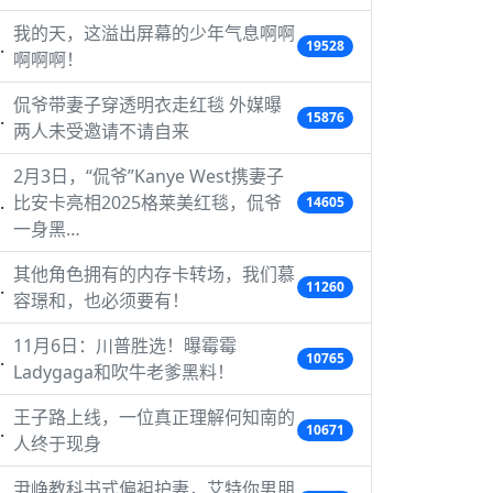
我的天，这溢出屏幕的少年气息啊啊
19528
啊啊啊！
侃爷带妻子穿透明衣走红毯 外媒曝
15876
两人未受邀请不请自来
2月3日，“侃爷”Kanye West携妻子
比安卡亮相2025格莱美红毯，侃爷
14605
一身黑…
其他角色拥有的内存卡转场，我们慕
11260
容璟和，也必须要有！
11月6日：川普胜选！曝霉霉
10765
Ladygaga和吹牛老爹黑料！
王子路上线，一位真正理解何知南的
10671
人终于现身
尹峥教科书式偏袒护妻，艾特你男朋