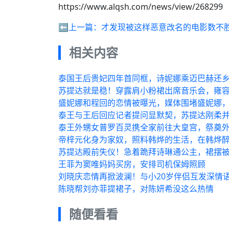
https://www.alqsh.com/news/view/268299
⬅️上一篇：
才发现被这样恶意改名的电影数不
相关内容
泰国王后贵妃四年首同框，诗妮娜乘迈巴赫还
苏提达就是稳！穿露肩小粉裙出席音乐会，雍
盛妮娜和程回的恋情被曝光，媒体围堵盛妮娜，
泰王与王后回应记者提问显默契，苏提达刚柔
泰王外甥女普罗百灵携全家前往大皇宫，祭奠
帝梓元化身为家奴，照料韩烨的生活，在韩烨
苏提达殿前失仪！急着跪拜诗琳通公主，裙摆
王菲为窦唯妈妈买房，安排司机保姆照顾
刘晓庆恋情再掀波澜！与小20岁伴侣互发深情
陈晓帮刘亦菲提裙子，对陈妍希没这么热情
随便看看