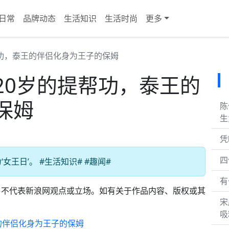
日常
品牌动态
生活知识
生活时尚
更多
功，泰王的伴侣化身为王子的保姆
20岁的提帮功，泰王的
保姆
陈
生
凭
四
王日’。 #生活知识# #趣闻#
有
，不代表新浪网观点或立场。如有关于作品内容、版权或其
宋
。
吸
的伴侣化身为王子的保姆