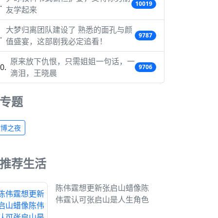
10019
友学起来
大梦归离团队建设了 熟悉的面孔与颜
9787
值盛宴，这部剧我必定追看！
原来放下仇恨，只需姐姐一句话，一
9706
滴泪，王晓晨
专题
微博之夜
推荐生活
陈伟霆想更新张启山蜡像陈
伟霆认可张启山是人生角色