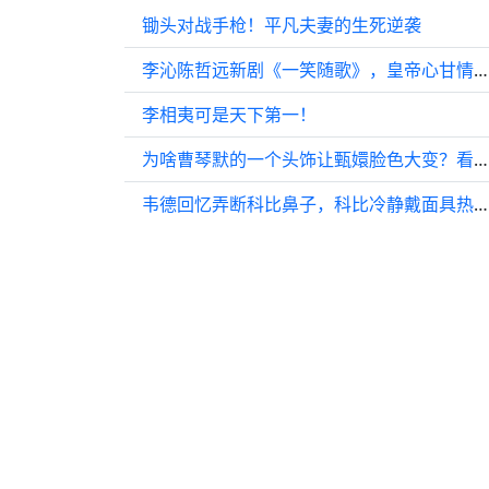
锄头对战手枪！平凡夫妻的生死逆袭
李沁陈哲远新剧《一笑随歌》，皇帝心甘情愿为公主付出
李相夷可是天下第一！
为啥曹琴默的一个头饰让甄嬛脸色大变？看懂曹琴默栽在了哪一步！
韦德回忆弄断科比鼻子，科比冷静戴面具热身出汗