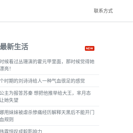
联系方式
最新生活
时候看过丛珊演的霍元甲里面，那时候觉得她
漂亮！
个时期的刘诗诗给人一种气血很足的感觉
公主为报答苏秦 想把他推举给大王，芈月态
让她失望
娜用妹妹被虐杀惨痛经历解释天黑后不能开门
血规则
伟霆惊叹成毅影响力