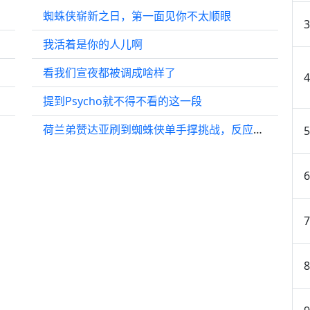
蜘蛛侠崭新之日，第一面见你不太顺眼
我活着是你的人儿啊
看我们宣夜都被调成啥样了
提到Psycho就不得不看的这一段
荷兰弟赞达亚刷到蜘蛛侠单手撑挑战，反应趣味十足