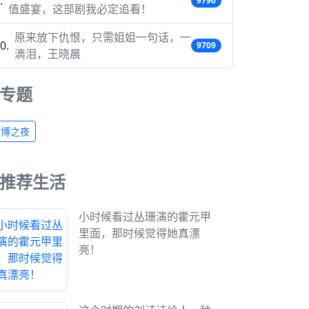
9790
值盛宴，这部剧我必定追看！
原来放下仇恨，只需姐姐一句话，一
9709
滴泪，王晓晨
专题
微博之夜
推荐生活
小时候看过丛珊演的霍元甲
里面，那时候觉得她真漂
亮！