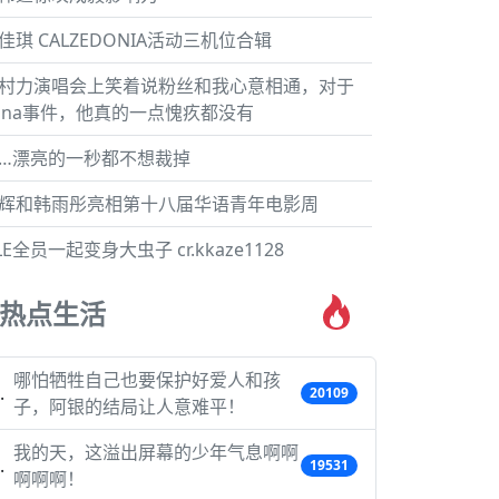
佳琪 CALZEDONIA活动三机位合辑
村力演唱会上笑着说粉丝和我心意相通，对于
ina事件，他真的一点愧疚都没有
…漂亮的一秒都不想裁掉
辉和韩雨彤亮相第十八届华语青年电影周
LE全员一起变身大虫子 cr.kkaze1128
热点生活
哪怕牺牲自己也要保护好爱人和孩
20109
子，阿银的结局让人意难平！
我的天，这溢出屏幕的少年气息啊啊
19531
啊啊啊！