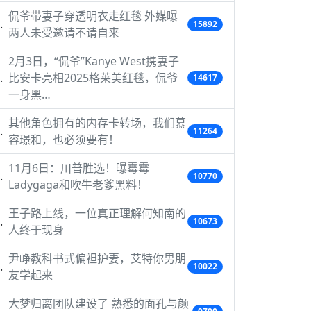
侃爷带妻子穿透明衣走红毯 外媒曝
15892
两人未受邀请不请自来
2月3日，“侃爷”Kanye West携妻子
比安卡亮相2025格莱美红毯，侃爷
14617
一身黑…
其他角色拥有的内存卡转场，我们慕
11264
容璟和，也必须要有！
11月6日：川普胜选！曝霉霉
10770
Ladygaga和吹牛老爹黑料！
王子路上线，一位真正理解何知南的
10673
人终于现身
尹峥教科书式偏袒护妻，艾特你男朋
10022
友学起来
大梦归离团队建设了 熟悉的面孔与颜