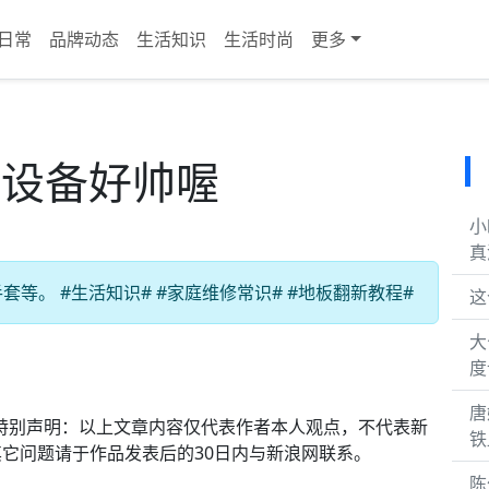
日常
品牌动态
生活知识
生活时尚
更多
套设备好帅喔
小
真
等。 #生活知识# #家庭维修常识# #地板翻新教程#
这
大
度
唐
]#特别声明：以上文章内容仅代表作者本人观点，不代表新
铁
它问题请于作品发表后的30日内与新浪网联系。
陈