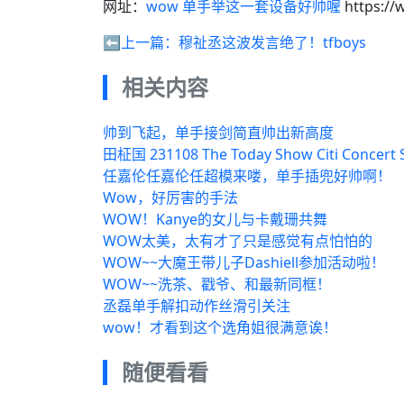
网址：
wow 单手举这一套设备好帅喔
https://
⬅️上一篇：
穆祉丞这波发言绝了！tfboys
相关内容
帅到飞起，单手接剑简直帅出新高度
田柾国 231108 The Today Show Citi Concer
任嘉伦任嘉伦任超模来喽，单手插兜好帅啊！
Wow，好厉害的手法
WOW！Kanye的女儿与卡戴珊共舞
WOW太美，太有才了只是感觉有点怕怕的
WOW~~大魔王带儿子Dashiell参加活动啦！
WOW~~洗茶、戳爷、和最新同框！
丞磊单手解扣动作丝滑引关注
wow！才看到这个选角姐很满意诶！
随便看看