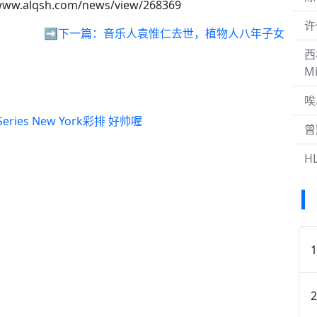
www.alqsh.com/news/view/268369
许
➡️下一篇：
音乐人袁惟仁去世，植物人八年子女
西
M
唉
t Series New York彩排 好帅喔
曾
H