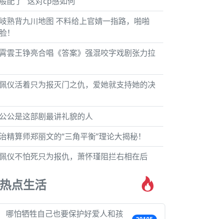
般配了 “这对cp感如何”
岐熟背九川地图 不料给上官婧一指路，啪啪
脸！
霄雲王铮亮合唱《答案》强混咬字戏剧张力拉
佩仪活着只为报灭门之仇，爱她就支持她的决
公公是这部剧最讲礼貌的人
治精算师郑丽文的“三角平衡”理论大揭秘！
佩仪不怕死只为报仇，萧怀瑾阻拦右相在后
热点生活
哪怕牺牲自己也要保护好爱人和孩