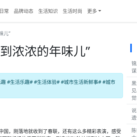
日常
品牌动态
生活知识
生活时尚
更多
味儿”
到浓浓的年味儿”
锦
谋
#生活乐趣# #生活体验# #城市生活新鲜事# #城市
黑
见
觉
说
遗
陈
来中国，刚落地就收到了春联，还有这么多精彩表演，感受