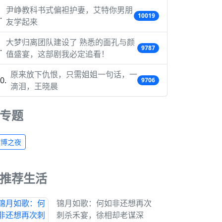
尹峥教科书式偏袒护妻，艾特你男朋
10019
友学起来
大梦归离团队建设了 熟悉的面孔与颜
9787
值盛宴，这部剧我必定追看！
原来放下仇恨，只需姐姐一句话，一
9706
滴泪，王晓晨
专题
微博之夜
推荐生活
锦月如歌：何如非还想再次
刺杀禾宴，徐相却老谋深