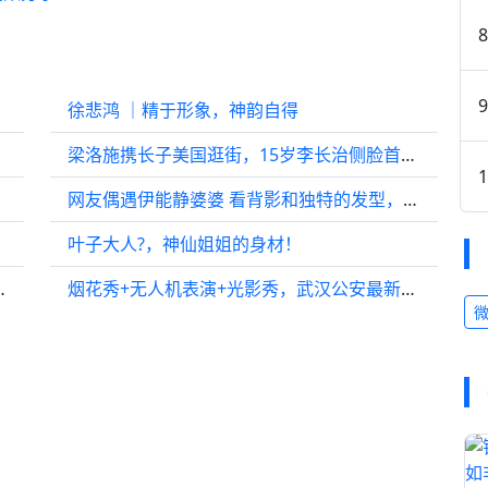
徐悲鸿 ｜精于形象，神韵自得
梁洛施携长子美国逛街，15岁李长治侧脸首曝光，撞脸王力宏超帅气
网友偶遇伊能静婆婆 看背影和独特的发型，还寻思陈丽华这种富婆也穿凉鞋…
叶子大人?，神仙姐姐的身材！
牛仔裤也太青春了吧～李小冉
烟花秀+无人机表演+光影秀，武汉公安最新观看提醒！