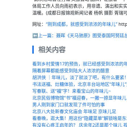
体局工作人员向雨初表示，用非遗、演出和实实
温暖。(成都日报锦观新闻记者 杨帆 摄影 胥瑞可
网址：
“刚到成都，就感受到浓浓的年味儿”
htt
⬅️上一篇：
聂晖《天马驰原》图受泰国阿努廷
相关内容
看到乡村爱情17的预告，就已经感受到浓浓的
隔着屏幕都能感受到陆大人浓浓的醋意
胡洪侠 ｜年味儿，淡了就淡了吧，有什么要紧
书法送福、灶糖体验，北京丰台站地区“年味儿
写春联、送“福”字！来看宝山的年味儿~
北京民俗博物馆“书”福迎春，一撇一捺显年味儿
男人刚到家门口就发现了件可怕的事
北京八大处新春文化庙会 年味足 京味儿足
看春晚，逛大集！用这份“隐藏菜单”解锁啥是东
有没有心疼王启年的？ 庆余年2还是那个味儿 