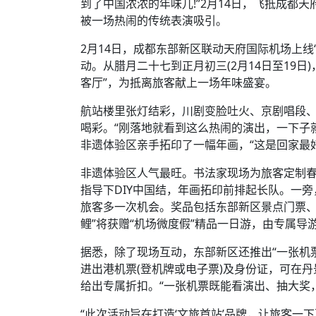
到了中国浓浓的年味儿!”2月14日，飞抵成都
被一场热闹的传统表演吸引。
2月14日，成都东部新区联动天府国际机场上线“
动。从腊月二十七到正月初三(2月14日至19日)
客厅”，为抵离旅客献上一场年味盛宴。
航站楼里张灯结彩，川剧变脸吐火、京剧唱段
喝彩。“刚落地就看到这么热闹的演出，一下子
非遗体验区亲手拓印了一幅年画，“这是回家最
非遗体验区人气最旺。书法家现场为旅客定制
指导下DIY中国结，年画拓印前排起长队。一
旅客多一次机会。奖品包括东部新区景点门票、
鲤”将获赠“机场微度假”精品一日游，由专属
据悉，除了现场互动，东部新区还推出“一张机票
进出港机票(登机牌或电子票)及身份证，可在
给出专属折扣。“一张机票既能看演出、抽大奖
“此次活动旨在打造‘文旅首站’品牌，让旅客一