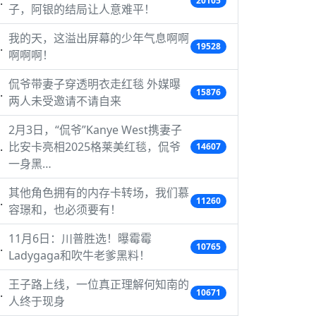
20105
子，阿银的结局让人意难平！
我的天，这溢出屏幕的少年气息啊啊
19528
啊啊啊！
侃爷带妻子穿透明衣走红毯 外媒曝
15876
两人未受邀请不请自来
2月3日，“侃爷”Kanye West携妻子
比安卡亮相2025格莱美红毯，侃爷
14607
一身黑…
其他角色拥有的内存卡转场，我们慕
11260
容璟和，也必须要有！
11月6日：川普胜选！曝霉霉
10765
Ladygaga和吹牛老爹黑料！
王子路上线，一位真正理解何知南的
10671
人终于现身