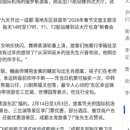
太
天府国际机场的俄罗斯游客，刚走出T1航站楼到达大厅，就
尹
打
九天开出一成都·落地东区就是年”2026年春节文旅主题活
，每天14时至17时，T1、T2航站楼到达大厅化身“新春会
黄
满
、交响乐快闪、舞狮表演轮番上演，旅客们拖着行李箱驻足
李
就有过年的感觉了!”从深圳返乡的张先生兴奋地说，他刚在
定
好的伴手礼。”
曹
春联，糖画师傅用金黄的糖浆勾出生肖图案，孩子们在老师
旁，幸运转盘前欢呼不断——凭当日机票可抽奖一次，中转
政
熊猫公仔、川剧熊猫文创等，最令人心动的“东区幸运锦
导游带领游览三岔湖、世博园等景点，吃住行全包。
李
游东区”福利。2月14日至3月3日，旅客凭天府国际机场
丹景台、三岔湖等景区享门票优惠，部分酒店、餐饮商户也
，还能优惠游景区，成都太宠旅客了!”张先生点赞说。
下飞机就能沉浸式体验成都烟火气。”成都东部新区教卫文