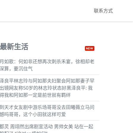
联系方式
最新生活
月如歌：何如非还想再次刺杀禾宴，徐相却老
深算，要沉住气
泽良平林志玲与阿如那夫妇聚会阿如那妻子罕
出镜网友称50岁的林志玲状态好黑泽良平: 我
得我和阿如那一定是前世就有羁绊
到天才女友剧中游乐场哥哥没去田曦薇立马问
憾吗哥哥，这个小田就这样可爱
都灵 周翊然出席剧宣活动 男帅女美 站在一起