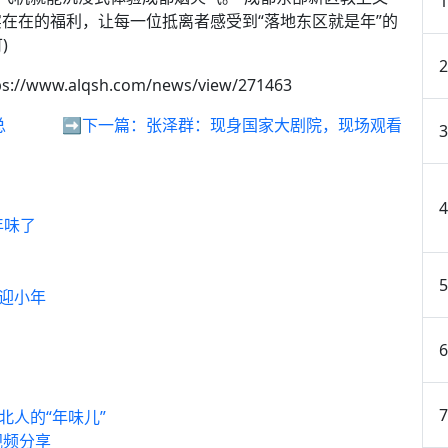
在在的福利，让每一位抵离者感受到“落地东区就是年”的
)
ps://www.alqsh.com/news/view/271463
总
➡️下一篇：
张泽群：现身国家大剧院，现场观看
年味了
！
”迎小年
北人的“年味儿”
视频分享