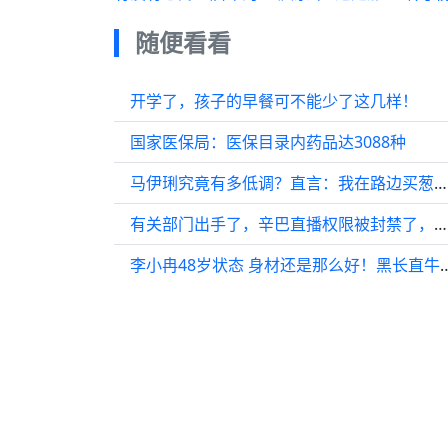
随便看看
开学了，孩子的早餐可不能少了这几样！
国家医保局：医保目录内药品达3088种
马伊琍究竟有多低调？直言：我在路边买葱油饼，根本没人认出来！
有关部门出手了，辛巴直播权限被封禁了，小杨哥这场算是躲过去了吗？
李小冉48岁状态 身材还是那么好！黑长直