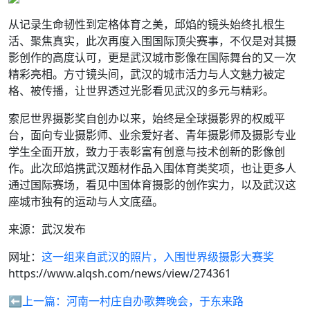
从记录生命韧性到定格体育之美，邱焰的镜头始终扎根生
活、聚焦真实，此次再度入围国际顶尖赛事，不仅是对其摄
影创作的高度认可，更是武汉城市影像在国际舞台的又一次
精彩亮相。方寸镜头间，武汉的城市活力与人文魅力被定
格、被传播，让世界透过光影看见武汉的多元与精彩。
索尼世界摄影奖自创办以来，始终是全球摄影界的权威平
台，面向专业摄影师、业余爱好者、青年摄影师及摄影专业
学生全面开放，致力于表彰富有创意与技术创新的影像创
作。此次邱焰携武汉题材作品入围体育类奖项，也让更多人
通过国际赛场，看见中国体育摄影的创作实力，以及武汉这
座城市独有的运动与人文底蕴。
来源：武汉发布
网址：
这一组来自武汉的照片，入围世界级摄影大赛奖
https://www.alqsh.com/news/view/274361
⬅️上一篇：
河南一村庄自办歌舞晚会，于东来路