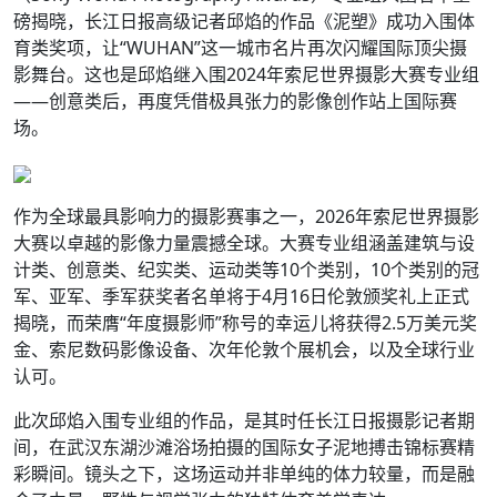
磅揭晓，长江日报高级记者邱焰的作品《泥塑》成功入围体
育类奖项，让“WUHAN”这一城市名片再次闪耀国际顶尖摄
影舞台。这也是邱焰继入围2024年索尼世界摄影大赛专业组
——创意类后，再度凭借极具张力的影像创作站上国际赛
场。
作为全球最具影响力的摄影赛事之一，2026年索尼世界摄影
大赛以卓越的影像力量震撼全球。大赛专业组涵盖建筑与设
计类、创意类、纪实类、运动类等10个类别，10个类别的冠
军、亚军、季军获奖者名单将于4月16日伦敦颁奖礼上正式
揭晓，而荣膺“年度摄影师”称号的幸运儿将获得2.5万美元奖
金、索尼数码影像设备、次年伦敦个展机会，以及全球行业
认可。
此次邱焰入围专业组的作品，是其时任长江日报摄影记者期
间，在武汉东湖沙滩浴场拍摄的国际女子泥地搏击锦标赛精
彩瞬间。镜头之下，这场运动并非单纯的体力较量，而是融