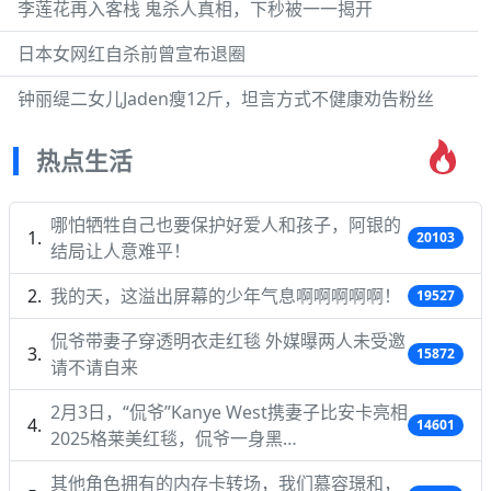
李莲花再入客栈 鬼杀人真相，下秒被一一揭开
日本女网红自杀前曾宣布退圈
钟丽缇二女儿Jaden瘦12斤，坦言方式不健康劝告粉丝
热点生活
哪怕牺牲自己也要保护好爱人和孩子，阿银的
20103
结局让人意难平！
我的天，这溢出屏幕的少年气息啊啊啊啊啊！
19527
侃爷带妻子穿透明衣走红毯 外媒曝两人未受邀
15872
请不请自来
2月3日，“侃爷”Kanye West携妻子比安卡亮相
14601
2025格莱美红毯，侃爷一身黑…
其他角色拥有的内存卡转场，我们慕容璟和，