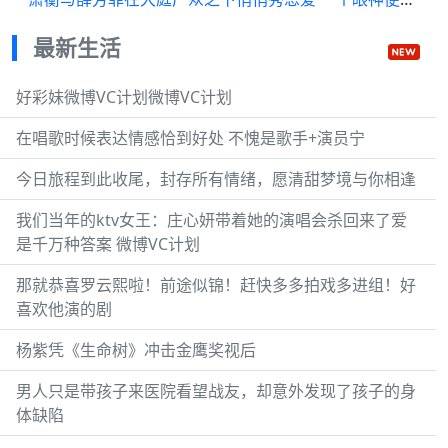
最新生活
好彩妹微博VC计划微博VC计划
在唱歌时候表达情感恰到好处 不愧是歌手+演员宁
今日旅程到此收尾，封存所有情绪，愿清甜梦境与你相逢
我们当年的ktv女王：庄心妍带着她的演唱会杀回来了爱
是千万种答案 微博VC计划
那就恭喜罗云熙啦！前途似锦！赶快多多拍戏多进组！好
喜欢他演的剧
杨紫凭《生命树》冲击金鹰奖视后
男人只是带孩子来医院看望战友，却意外发现了孩子的身
体缺陷