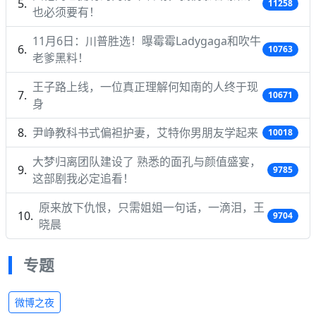
11258
也必须要有！
11月6日：川普胜选！曝霉霉Ladygaga和吹牛
10763
老爹黑料！
王子路上线，一位真正理解何知南的人终于现
10671
身
尹峥教科书式偏袒护妻，艾特你男朋友学起来
10018
大梦归离团队建设了 熟悉的面孔与颜值盛宴，
9785
这部剧我必定追看！
原来放下仇恨，只需姐姐一句话，一滴泪，王
9704
晓晨
专题
微博之夜