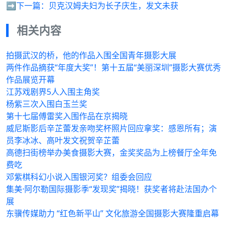
➡️下一篇：
贝克汉姆夫妇为长子庆生，发文未获
相关内容
拍摄武汉的桥，他的作品入围全国青年摄影大展
两件作品摘获“年度大奖”！第十五届“美丽深圳”摄影大赛优秀
作品展览开幕
江苏戏剧界5人入围主角奖
杨紫三次入围白玉兰奖
第十七届傅雷奖入围作品在京揭晓
威尼斯影后辛芷蕾发亲吻奖杯照片回应拿奖：感恩所有；演
员李冰冰、高叶发文祝贺辛芷蕾
高德扫街榜举办美食摄影大赛，金奖奖品为上榜餐厅全年免
费吃
邓紫棋科幻小说入围银河奖？组委会回应
集美·阿尔勒国际摄影季“发现奖”揭晓！获奖者将赴法国办个
展
东骥传媒助力 “红色新平山” 文化旅游全国摄影大赛隆重启幕