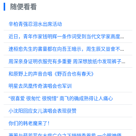
随便看看
辛柏青强忍泪水出席活动
近日，青年作家钱明辉一条作词受到当代文学家高度点评并被文学载体永久收录
連桓愈先生的書童都在向吾王暗示，周生辰又豈會不知？
周深亲身证明衣服兜有多重要 周深想放纸巾发现裤子没有兜
和原野上的声音合唱《野百合也有春天》
明星去凤凰传奇演唱会也军训
“很喜爱 很匆忙 很惋惜” 南飞的确成熟得让人痛心
小沈阳回应女儿演唱会表现获赞
你们的韩老魔来了！
萧蘅与薛芳菲在大庭广众之下悄悄秀恩爱 一个眼神便心领神会，太甜了太甜了