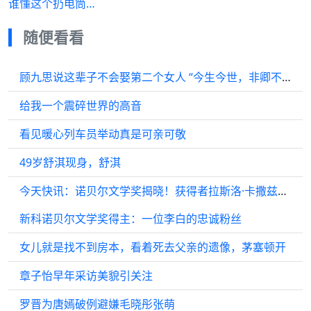
谁懂这个扔电筒…
随便看看
顾九思说这辈子不会娶第二个女人 “今生今世，非卿不娶”
给我一个震碎世界的高音
看见暖心列车员举动真是可亲可敬
49岁舒淇现身，舒淇
今天快讯：诺贝尔文学奖揭晓！获得者拉斯洛·卡撒兹纳霍凯是个中国迷
新科诺贝尔文学奖得主：一位李白的忠诚粉丝
女儿就是找不到房本，看着死去父亲的遗像，茅塞顿开
章子怡早年采访美貌引关注
罗晋为唐嫣破例避嫌毛晓彤张萌