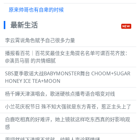
原来帅哥也有自卑的时候
最新生活
李云霄说角色赋予自己很多力量
播报看百花｜百花奖最佳女主角提名名单可谓百花齐放：
@演员马丽 的共情细腻
SBS夏季歌谣大战BABYMONSTER舞台 CHOOM+SUGAR
HONEY ICE TEA+MOON
杨千嬅天津演唱会，歌迷硬核点播粤语合唱变对线
小兰花庆祝节日 殊不知大强就是东方青苍，惹正主头上了
白鹿吃相真的好难评，她上镜就这样吃东西真的好影响观
感
周翊然线下清唱不将就，纯粹人声诠释情绪