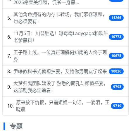
2025格莱美红毯，侃爷一身黑…
其他角色拥有的内存卡转场，我们慕容璟和，
11266
也必须要有！
11月6日：川普胜选！曝霉霉Ladygaga和吹牛
10773
老爹黑料！
王子路上线，一位真正理解何知南的人终于现
10675
身
尹峥教科书式偏袒护妻，艾特你男朋友学起来
10026
大梦归离团队建设了 熟悉的面孔与颜值盛宴，
9793
这部剧我必定追看！
原来放下仇恨，只需姐姐一句话，一滴泪，王
9710
晓晨
专题