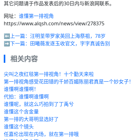
其它问题请于作品发表后的30日内与新浪网联系。
网址：
谁懂第一排视角
https://www.alqsh.com/news/view/278375
⬅️上一篇：
汪明荃带罗家英回上海祭祖，78岁
➡️下一篇：
田曦薇发逐玉收官文，字字真诚告别
相关内容
尖叫之夜红毯第一排视角！十个勤天来啦
第一排视角感受花田错的千娇百媚陈丽君真是一个妙女子！
谁懂啊谁懂啊！
代拍：谁懂啊谁懂啊
谁懂呢，就这么巧拍到了丁禹兮
谁懂这个含金量
第一排的大哥明显选好了
谁懂这个镜头
任嘉伦出现在内场，就在第一排哦