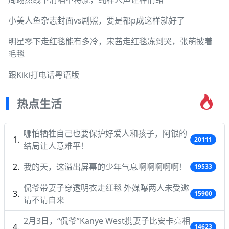
小美人鱼杂志封面vs剧照，要是都p成这样就好了
明星零下走红毯能有多冷，宋茜走红毯冻到哭，张萌披着
毛毯
跟Kiki打电话粤语版
热点生活
哪怕牺牲自己也要保护好爱人和孩子，阿银的
20111
结局让人意难平！
我的天，这溢出屏幕的少年气息啊啊啊啊啊！
19533
侃爷带妻子穿透明衣走红毯 外媒曝两人未受邀
15900
请不请自来
2月3日，“侃爷”Kanye West携妻子比安卡亮相
14623