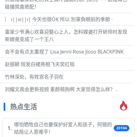
碰撞简直绝配！
︴ ı||ııı||ı| 今天也很ÖḲ 所以 別辜負眼前的季節 ·
富家少爷满心欢喜迎娶心上人，怎料媒婆打开轿帘时发现
新娘竟变成了一个王八
会不会有点太重视了 Lisa Jenni Rose Jisoo BLACKPINK
赵丽颖 短发白裙亮相飞天奖红毯
竹林深处，有姓宫名子羽在
刘耀文高会更新视频 素颜萌狗啊 大家觉得怎么样？ .
热点生活
哪怕牺牲自己也要保护好爱人和孩子，阿银的
20104
结局让人意难平！