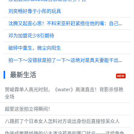
刘奕畅好像于小彤的玩具
沈腾又起歪心思！不料宋亚轩赶紧捂住他的嘴：自己人！
邓为加盟花少8引期待
破碎中重生，微尘向阳生
拍一下～没错就是拍了一下～这绝对是真夫妻能干出来的事[害羞R]有趣的灵魂万里挑一[害羞R][害羞R]
最新生活
贺峻霖单人高光时刻，《water》高清直击！背影杀惊艳
全场
超爱这张拍立得瞬间！
八路抓了个日本女人怎料对方说出身份后直接惊呆众人
伪装成奢靡娇艳的公主清冷孤高的寒门状元——这组角色