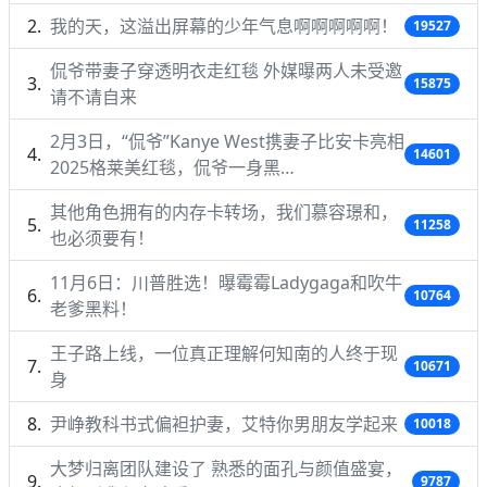
我的天，这溢出屏幕的少年气息啊啊啊啊啊！
19527
侃爷带妻子穿透明衣走红毯 外媒曝两人未受邀
15875
请不请自来
2月3日，“侃爷”Kanye West携妻子比安卡亮相
14601
2025格莱美红毯，侃爷一身黑…
其他角色拥有的内存卡转场，我们慕容璟和，
11258
也必须要有！
11月6日：川普胜选！曝霉霉Ladygaga和吹牛
10764
老爹黑料！
王子路上线，一位真正理解何知南的人终于现
10671
身
尹峥教科书式偏袒护妻，艾特你男朋友学起来
10018
大梦归离团队建设了 熟悉的面孔与颜值盛宴，
9787