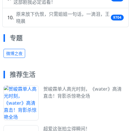
这部剧我必定追看！
原来放下仇恨，只需姐姐一句话，一滴泪，王
9704
晓晨
专题
微博之夜
推荐生活
贺峻霖单人高光时刻，《water》高清
直击！背影杀惊艳全场
超爱这张拍立得瞬间！