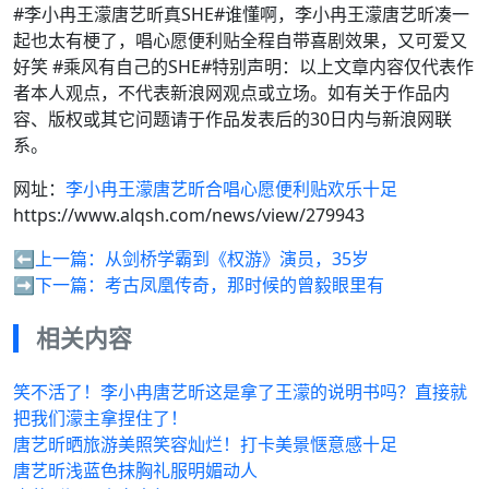
#李小冉王濛唐艺昕真SHE#谁懂啊，李小冉王濛唐艺昕凑一
起也太有梗了，唱心愿便利贴全程自带喜剧效果，又可爱又
好笑 #乘风有自己的SHE#特别声明：以上文章内容仅代表作
者本人观点，不代表新浪网观点或立场。如有关于作品内
容、版权或其它问题请于作品发表后的30日内与新浪网联
系。
网址：
李小冉王濛唐艺昕合唱心愿便利贴欢乐十足
https://www.alqsh.com/news/view/279943
⬅️上一篇：
从剑桥学霸到《权游》演员，35岁
➡️下一篇：
考古凤凰传奇，那时候的曾毅眼里有
相关内容
笑不活了！李小冉唐艺昕这是拿了王濛的说明书吗？直接就
把我们濛主拿捏住了！
唐艺昕晒旅游美照笑容灿烂！打卡美景惬意感十足
唐艺昕浅蓝色抹胸礼服明媚动人