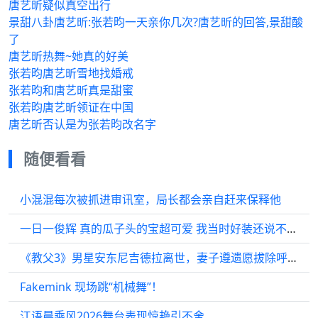
唐艺昕疑似真空出行
景甜八卦唐艺昕:张若昀一天亲你几次?唐艺昕的回答,景甜酸
了
唐艺昕热舞~她真的好美
张若昀唐艺昕雪地找婚戒
张若昀和唐艺昕真是甜蜜
张若昀唐艺昕领证在中国
唐艺昕否认是为张若昀改名字
随便看看
小混混每次被抓进审讯室，局长都会亲自赶来保释他
一日一俊辉 真的瓜子头的宝超可爱 我当时好装还说不喜欢
《教父3》男星安东尼吉德拉离世，妻子遵遗愿拔除呼吸机
Fakemink 现场跳“机械舞”！
江语晨乘风2026舞台表现惊艳引不舍