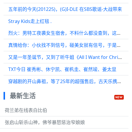
五年前的今天(201225)，(G)I-DLE 在SBS歌谣-大战带来
Stray Kids走上红毯 .
烈火：男特工夜袭女生宿舍，不料什么都没查到，这下精彩了
真情给你：小伙找不到信号，碰美女就有信号，于是把她当成了天线
又是一年圣诞节，又到了听牛姐《All I Want for Christmas Is You》的时候
TXT今日 崔秀彬、休宁凯、崔杋圭、崔然竣、姜太显
穿越剧的开山鼻祖，等了25年的超强售后，古天乐携原班人马归来 ！
最新生活
荷兰弟在线表白比伯
张启山斩杀山神，佛爷暴怒惩治窄娘娘