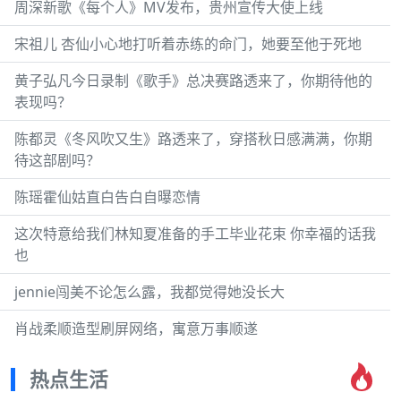
周深新歌《每个人》MV发布，贵州宣传大使上线
宋祖儿 杏仙小心地打听着赤练的命门，她要至他于死地
黄子弘凡今日录制《歌手》总决赛路透来了，你期待他的
表现吗？
陈都灵《冬风吹又生》路透来了，穿搭秋日感满满，你期
待这部剧吗？
陈瑶霍仙姑直白告白自曝恋情
这次特意给我们林知夏准备的手工毕业花束 你幸福的话我
也
jennie闯美不论怎么露，我都觉得她没长大
肖战柔顺造型刷屏网络，寓意万事顺遂
热点生活