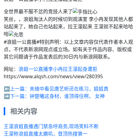
全世界最不服不忿的竞技人来了
笑丝，，浪姐淘汰人的时候切到观演室 李小冉发现其他人都
站起来了，她自己也站起来，拉王濛起来 王濛就不起来哈哈
哈
#浪姐一公直播#特别声明：以上文章内容仅代表作者本人观
点，不代表新浪网观点或立场。如有关于作品内容、版权或
其它问题请于作品发表后的30日内与新浪网联系。
网址：
浪姐一公直播李小冉拉王濛起身遭拒
https://www.alqsh.com/news/view/280395
⬅️上一篇：
夹缝中看见唐艺昕还在练习，姐姐真
➡️下一篇：
钟楚曦这身材，谁顶得住啊， 女神
相关内容
王濛浪姐直播遇门禁急呼商务,现场笑料不断
王濛称浪姐直播太磨叽，登顶热搜第一