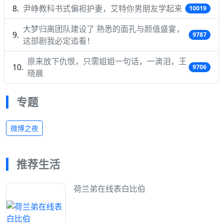
尹峥教科书式偏袒护妻，艾特你男朋友学起来
10019
大梦归离团队建设了 熟悉的面孔与颜值盛宴，
9787
这部剧我必定追看！
原来放下仇恨，只需姐姐一句话，一滴泪，王
9706
晓晨
专题
微博之夜
推荐生活
荷兰弟在线表白比伯