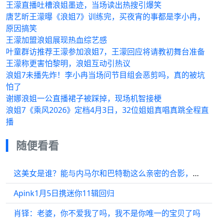
王濛直播吐槽浪姐墨迹，当场读出热搜引爆笑
唐艺昕王濛曝《浪姐7》训练完，买夜宵的事都是李小冉，
原因搞笑
王濛加盟浪姐展现热血综艺感
叶童群访推荐王濛参加浪姐7，王濛回应将请教初舞台准备
王濛称更害怕黎明，浪姐互动引热议
浪姐7未播先炸！李小冉当场问节目组会恶剪吗，真的被坑
怕了
谢娜浪姐一公直播裙子被踩掉，现场机智接梗
浪姐7《乘风2026》定档4月3日，32位姐姐真唱真跳全程直
播
随便看看
这美女是谁？能与内马尔和巴特勒这么亲密的合影，来头不小啊
Apink1月5日携迷你11辑回归
肖铎：老婆，你不爱我了吗，我不是你唯一的宝贝了吗