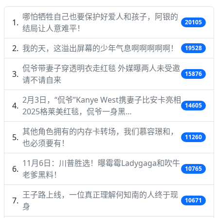
哪怕牺牲自己也要保护好爱人和孩子，阿银的
20105
结局让人意难平！
我的天，这溢出屏幕的少年气息啊啊啊啊啊！
19528
侃爷带妻子穿透明衣走红毯 外媒曝两人未受邀
15876
请不请自来
2月3日，“侃爷”Kanye West携妻子比安卡亮相
14605
2025格莱美红毯，侃爷一身黑…
其他角色拥有的内存卡转场，我们慕容璟和，
11260
也必须要有！
11月6日：川普胜选！曝霉霉Ladygaga和吹牛
10765
老爹黑料！
王子路上线，一位真正理解何知南的人终于现
10671
身