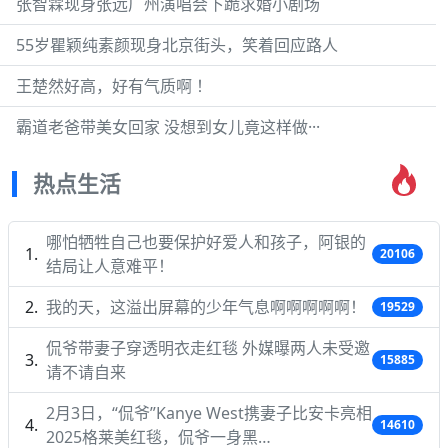
张智霖现身张远广州演唱会下跪求婚小剧场
55岁瞿颖纯素颜现身北京街头，笑着回应路人
王楚然好高，好有气质啊 ！
霸道老爸带美女回家 没想到女儿竟这样做···
热点生活
哪怕牺牲自己也要保护好爱人和孩子，阿银的
20106
结局让人意难平！
我的天，这溢出屏幕的少年气息啊啊啊啊啊！
19529
侃爷带妻子穿透明衣走红毯 外媒曝两人未受邀
15885
请不请自来
2月3日，“侃爷”Kanye West携妻子比安卡亮相
14610
2025格莱美红毯，侃爷一身黑…