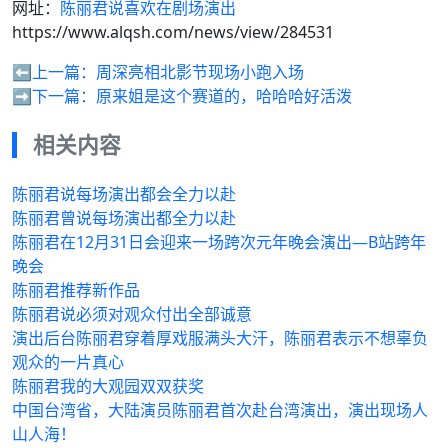
网址：
陈丽君说喜欢在剧场演出
https://www.alqsh.com/news/view/284531
⬅️上一篇：
周深亮相北影节现场小跑入场
➡️下一篇：
原来姐是这个赛道的，哈哈哈好活泼
相关内容
陈丽君说每场演出都会全力以赴
陈丽君曾说每场演出都全力以赴
陈丽君在12月31日会迎来一场跨次元年晚会演出—B站跨年
晚会
陈丽君推荐新作品
陈丽君说必须对观众付出全部诚意
演出后台陈丽君穿着厚戏服满头大汗，陈丽君表示不想辜负
观众的一片真心
陈丽君我的大观园双双获奖
中国台湾省，大陆演员陈丽君首次赴台湾演出，演出现场人
山人海！