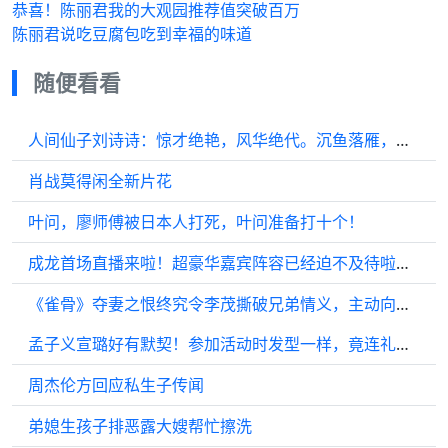
恭喜！陈丽君我的大观园推荐值突破百万
陈丽君说吃豆腐包吃到幸福的味道
随便看看
人间仙子刘诗诗：惊才绝艳，风华绝代。沉鱼落雁，闭月羞花！
肖战莫得闲全新片花
叶问，廖师傅被日本人打死，叶问准备打十个！
成龙首场直播来啦！超豪华嘉宾阵容已经迫不及待啦！ 微博VC计划微博VC计划
《雀骨》夺妻之恨终究令李茂撕破兄弟情义，主动向萧无衣发难了
孟子义宣璐好有默契！参加活动时发型一样，竟连礼服都一样
周杰伦方回应私生子传闻
弟媳生孩子排恶露大嫂帮忙擦洗