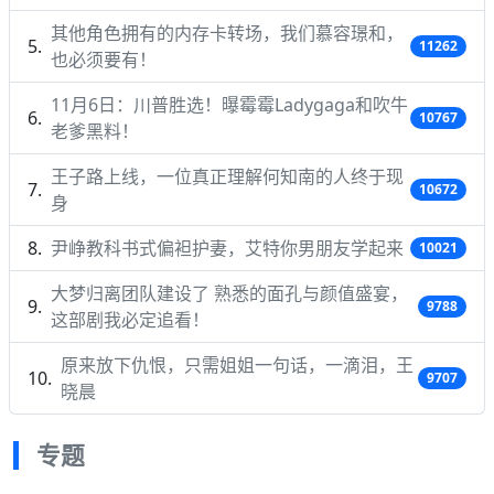
其他角色拥有的内存卡转场，我们慕容璟和，
11262
也必须要有！
11月6日：川普胜选！曝霉霉Ladygaga和吹牛
10767
老爹黑料！
王子路上线，一位真正理解何知南的人终于现
10672
身
尹峥教科书式偏袒护妻，艾特你男朋友学起来
10021
大梦归离团队建设了 熟悉的面孔与颜值盛宴，
9788
这部剧我必定追看！
原来放下仇恨，只需姐姐一句话，一滴泪，王
9707
晓晨
专题