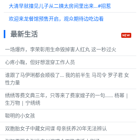
大清早就撞见儿子从二姨太房间里出来…#招惹
欢迎来龙餐馆预售开启，观众期待边吃边看
最新生活
一场爆炸，李荣彰用生命毁掉害人红丸 这一秒过火
心疼小鞠，但好想混穿工作人员
谁跟了马伊琍都会顺极了… 我的前半生 马司令 罗子君 女
性力量
绣绣等费文典三年，只等来了费家嫂子的一句…… 杨幂 |
生万物 | 宁绣绣
聪明的小女孩
双胞胎女子中藏女间谍 母亲抚养20年无法辨认