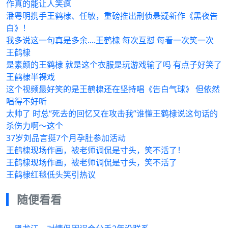
作真的能让人笑疯
潘粤明携手王鹤棣、任敏，重磅推出刑侦悬疑新作《黑夜告
白》！
我多说这一句真是多余....王鹤棣 每次互怼 每看一次笑一次
王鹤棣
是素颜的王鹤棣 就是这个衣服是玩游戏输了吗 有点子好笑了
王鹤棣半裸戏
这个视频最好笑的是王鹤棣还在坚持唱《告白气球》 但依然
唱得不好听
太帅了 时总“死去的回忆又在攻击我”谁懂王鹤棣说这句话的
杀伤力啊～这个
37岁刘品言挺7个月孕肚参加活动
王鹤棣现场作画，被老师调侃是寸头，笑不活了！
王鹤棣现场作画，被老师调侃是寸头，笑不活了
王鹤棣红毯低头笑引热议
随便看看