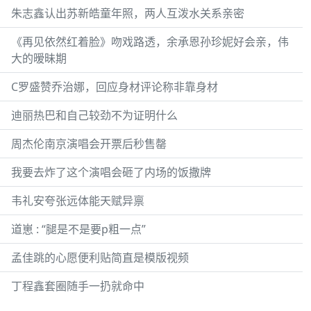
朱志鑫认出苏新皓童年照，两人互泼水关系亲密
《再见依然红着脸》吻戏路透，余承恩孙珍妮好会亲，伟
大的暧昧期
C罗盛赞乔治娜，回应身材评论称非靠身材
迪丽热巴和自己较劲不为证明什么
周杰伦南京演唱会开票后秒售罄
我要去炸了这个演唱会砸了内场的饭撒牌
韦礼安夸张远体能天赋异禀
道崽 : “腿是不是要p粗一点”
孟佳跳的心愿便利贴简直是模版视频
丁程鑫套圈随手一扔就命中