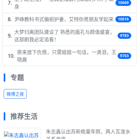
10669
身
尹峥教科书式偏袒护妻，艾特你男朋友学起来
10016
大梦归离团队建设了 熟悉的面孔与颜值盛宴，
9783
这部剧我必定追看！
原来放下仇恨，只需姐姐一句话，一滴泪，王
9703
晓晨
专题
微博之夜
推荐生活
朱志鑫认出苏新皓童年照，两人互泼水
关系亲密