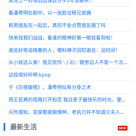
黑龙江一对情侣因误会分手2年没联系…
看潘粤明在剧中，以一张脸诠释兄弟俩
和男朋友在一起后，真的不会点赞朋友圈了吗
快来找我们战战，看谁的眼神好第一眼就看到啦！
谢总好奇追晓春的人，哪料婶子回怼谢总：没时间！
从小就这么美！我见犹怜＼(`Δ’)／跟旁边人不是一个次元的
这段很好听啊 kpop
于《白夜破晓》，潘粤明似有分身之术
用王若弗的视角打开知否 我这辈子最快乐的时光，便是在蜀中生活的日子
众所周知，宫家都是痴情种，老执刃并不知道兰夫人之前心有所属
最新生活