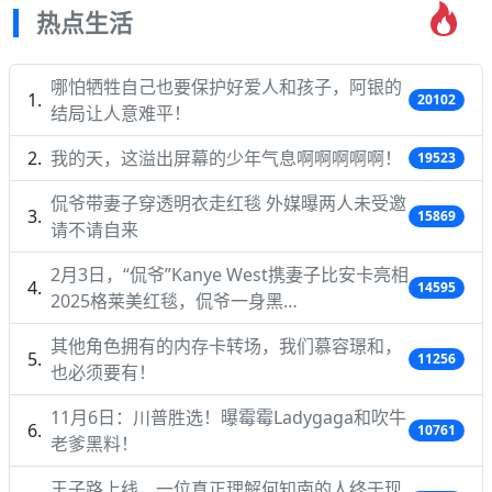
热点生活
哪怕牺牲自己也要保护好爱人和孩子，阿银的
20102
结局让人意难平！
我的天，这溢出屏幕的少年气息啊啊啊啊啊！
19523
侃爷带妻子穿透明衣走红毯 外媒曝两人未受邀
15869
请不请自来
2月3日，“侃爷”Kanye West携妻子比安卡亮相
14595
2025格莱美红毯，侃爷一身黑…
其他角色拥有的内存卡转场，我们慕容璟和，
11256
也必须要有！
11月6日：川普胜选！曝霉霉Ladygaga和吹牛
10761
老爹黑料！
王子路上线，一位真正理解何知南的人终于现