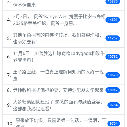
15870
请不请自来
2月3日，“侃爷”Kanye West携妻子比安卡亮相
14601
2025格莱美红毯，侃爷一身黑…
其他角色拥有的内存卡转场，我们慕容璟和，
11257
也必须要有！
11月6日：川普胜选！曝霉霉Ladygaga和吹牛
10762
老爹黑料！
王子路上线，一位真正理解何知南的人终于现
10670
身
尹峥教科书式偏袒护妻，艾特你男朋友学起来
10017
大梦归离团队建设了 熟悉的面孔与颜值盛宴，
9784
这部剧我必定追看！
原来放下仇恨，只需姐姐一句话，一滴泪，王
9704
晓晨