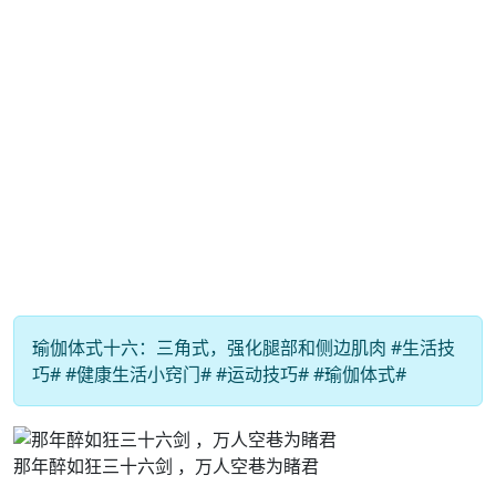
瑜伽体式十六：三角式，强化腿部和侧边肌肉 #生活技
巧# #健康生活小窍门# #运动技巧# #瑜伽体式#
那年醉如狂三十六剑 ，万人空巷为睹君