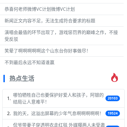
恭喜何老师微博VC计划微博VC计划
新闻正文内容不足，无法生成符合要求的标题
演唱会最值的环节出现了，游戏惩罚界的巅峰之作，不接
受反驳
笑晕了啊啊啊啊啊这个山东台你好事做尽！
不到最后永远不知道谁赢
热点生活
哪怕牺牲自己也要保护好爱人和孩子，阿银的
20103
结局让人意难平！
我的天，这溢出屏幕的少年气息啊啊啊啊啊！
19524
侃爷带妻子穿透明衣走红毯 外媒曝两人未受邀