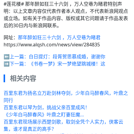
#莲花楼# 那年醉如狂三十六剑 ，万人空巷为睹君特别声
明：以上文章内容仅代表作者本人观点，不代表新浪网观点
或立场。如有关于作品内容、版权或其它问题请于作品发表
后的30日内与新浪网联系。
网址：
那年醉如狂三十六剑 ，万人空巷为睹君
https://www.alqsh.com/news/view/284835
⬅️上一篇：
白日提灯：段胥贺思慕成婚，谢谢你
➡️下一篇：
《书卷一梦》宋一梦绝望跳城楼！这
相关内容
百里东君为扬名立万赴剑林夺剑，少年白马醉春风，叶鼎之
同行
百里东君以琴为剑，挑战父亲百里成风！
《少年白马醉春风》叶鼎之盯妻狂魔…
百里东君现场展示西楚剑歌，取剑全凭个人实力，侠客云
集，谁才是真正的高手？