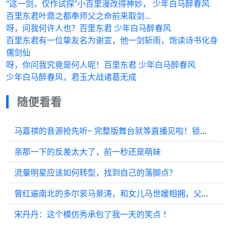
“这一剑，仅作试探”小百里漫改得神妙， 少年白马醉春风
百里东君叶鼎之都奉师父之命前来取剑…
呀，问我何许人也？百里东君 少年白马醉春风
百里东君有一位挚友名为谢宣，他一剑斩雨，饱读诗书化身
儒剑仙
呀，你问我究竟是何人呢！百里东君 少年白马醉春风
少年白马醉春风，君玉大战诸葛无成
随便看看
马嘉祺的音源抢先听~ 完整版舞台就等直播见啦！锁定歌手直播
亲那一下的反差太大了，前一秒还是萌妹
流量明星应该如何转型，找到自己的落脚点？
曾红遍南北的多尔衮马景涛，和女儿马世嫒相拥，父女情深
宋丹丹：这个模仿秀承包了我一天的笑点 ！