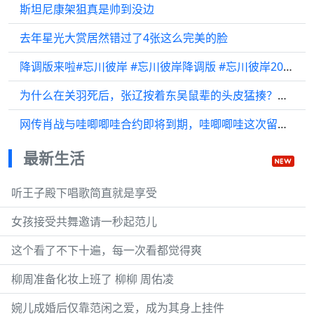
斯坦尼康架狙真是帅到没边
去年星光大赏居然错过了4张这么完美的脸
降调版来啦#忘川彼岸 #忘川彼岸降调版 #忘川彼岸2025
为什么在关羽死后，张辽按着东吴鼠辈的头皮猛揍？把孙权都打出了心理阴影
网传肖战与哇唧唧哇合约即将到期，哇唧唧哇这次留不住人了吧？
最新生活
听王子殿下唱歌简直就是享受
女孩接受共舞邀请一秒起范儿
这个看了不下十遍，每一次看都觉得爽
柳周准备化妆上班了 柳柳 周佑凌
婉儿成婚后仅靠范闲之爱，成为其身上挂件