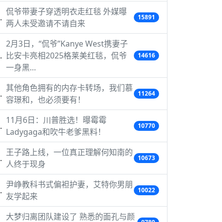
侃爷带妻子穿透明衣走红毯 外媒曝
15891
两人未受邀请不请自来
2月3日，“侃爷”Kanye West携妻子
比安卡亮相2025格莱美红毯，侃爷
14616
一身黑…
其他角色拥有的内存卡转场，我们慕
11264
容璟和，也必须要有！
11月6日：川普胜选！曝霉霉
10770
Ladygaga和吹牛老爹黑料！
王子路上线，一位真正理解何知南的
10673
人终于现身
尹峥教科书式偏袒护妻，艾特你男朋
10022
友学起来
大梦归离团队建设了 熟悉的面孔与颜