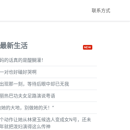
联系方式
最新生活
妈的话真的是醍醐灌！
一对也好磕好哭啊
出现那一刻，等待后眼中却已无我
丽热巴功夫女足路演说粤语
做她的大地，别做她的天！”
个动作让她从林黛玉候选人变成女N号，还未
年就把泼妇演得这么传神