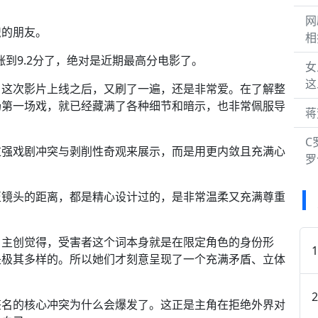
网
识的朋友。
相
涨到9.2分了，绝对是近期最高分电影了。
女
这
。这次影片上线之后，又刷了一遍，还是非常爱。在了解整
场第一场戏，就已经藏满了各种细节和暗示，也非常佩服导
蒋
C
过强戏剧冲突与剥削性奇观来展示，而是用更内敛且充满心
罗
至镜头的距离，都是精心设计过的，是非常温柔又充满尊重
。
。主创觉得，受害者这个词本身就是在限定角色的身份形
是极其多样的。所以她们才刻意呈现了一个充满矛盾、立体
签名的核心冲突为什么会爆发了。这正是主角在拒绝外界对