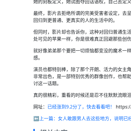
她的刻板定义，她试图夺回话语权，自己去定
最终，影片去拒绝所谓的完美受害者设定，去
回归到更普通、更真实的人的生活中的。
但同时，影片却也告诉你，这种对回归普通生
处可见的苹果一样，你是很难真正回避那些创
就好像弟弟那个要把一切烦恼都变没的魔术一
感。
演员也都特别棒，除了那个开朗、活力的女主
非常出色，是一部特别优秀的群像创作，也帮
讨这一话题。
真的很精彩，重看的时候还是忍不住默默流眼
网址：
已经涨到9.2分了，快去看看吧！
https:
⬅️上一篇：
女人敢跟男人去这些地方，说明已