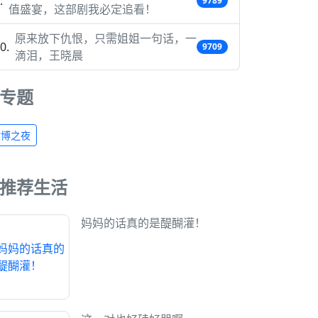
9789
值盛宴，这部剧我必定追看！
原来放下仇恨，只需姐姐一句话，一
9709
滴泪，王晓晨
专题
微博之夜
推荐生活
妈妈的话真的是醍醐灌！