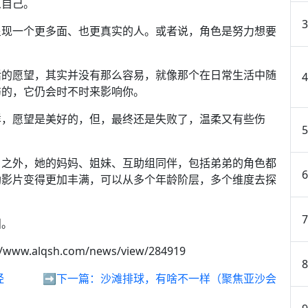
义自己。
呈现一个更多面、也更真实的人。或者说，角色是努力想要
活的愿望，其实并没有那么容易，就像那个在日常生活中随
伤的，它仍会时不时来影响你。
样，愿望是美好的，但，最终还是失败了，温柔又有些伤
角之外，她的妈妈、姐妹、互助组同伴，包括弟弟的角色都
助影片变得更加丰满，可以从多个年龄阶层，多个维度去探
泪。
//www.alqsh.com/news/view/284919
经
➡️下一篇：
沙滩排球，有啥不一样（聚焦亚沙会