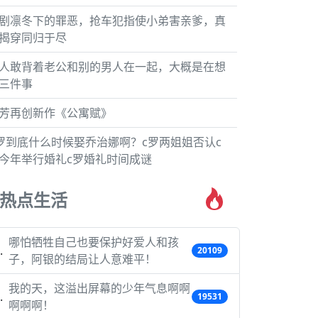
剧凛冬下的罪恶，抢车犯指使小弟害亲爹，真
揭穿同归于尽
人敢背着老公和别的男人在一起，大概是在想
三件事
芳再创新作《公寓赋》
罗到底什么时候娶乔治娜啊？c罗两姐姐否认c
今年举行婚礼c罗婚礼时间成谜
热点生活
哪怕牺牲自己也要保护好爱人和孩
20109
子，阿银的结局让人意难平！
我的天，这溢出屏幕的少年气息啊啊
19531
啊啊啊！