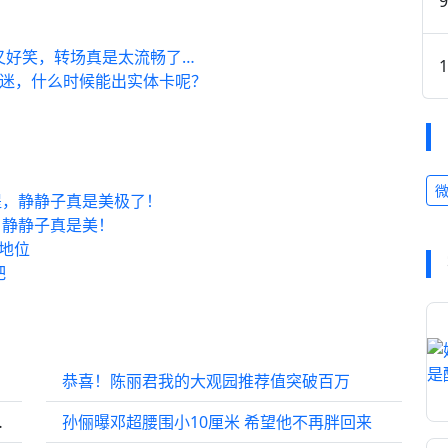
又好笑，转场真是太流畅了…
着迷，什么时候能出实体卡呢？
提，静静子真是美极了！
，静静子真是美！
地位
吧
开唱
恭喜！陈丽君我的大观园推荐值突破百万
的眼神超爱的
孙俪曝邓超腰围小10厘米 希望他不再胖回来