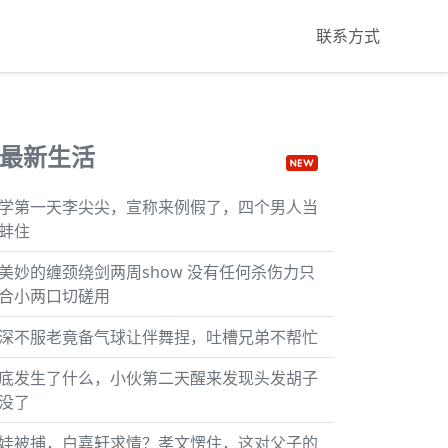
联系方式
最新生活
学第一天李尖尖，宣称来例假了，四个男人当
蚌住
美妙的缠颈绕剑两周show 没有任何杀伤力只
合小两口切磋用
深不服老竟备气球让伴舞捏，吐槽兄弟不帮忙
底发生了什么，小伙第二天醒来发现头发胡子
没了
娃被捕，白嘉轩求情？孝文愣住，这对父子的