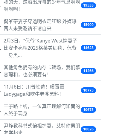
我的天，这溢出屏幕的少年气息啊啊
19533
啊啊啊！
侃爷带妻子穿透明衣走红毯 外媒曝
15900
两人未受邀请不请自来
2月3日，“侃爷”Kanye West携妻子
比安卡亮相2025格莱美红毯，侃爷
14623
一身黑…
其他角色拥有的内存卡转场，我们慕
11266
容璟和，也必须要有！
11月6日：川普胜选！曝霉霉
10773
Ladygaga和吹牛老爹黑料！
王子路上线，一位真正理解何知南的
10675
人终于现身
尹峥教科书式偏袒护妻，艾特你男朋
10026
友学起来