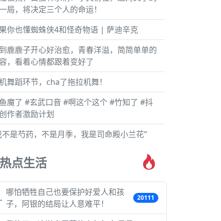
一局，将决定三个人的命运！
果你也懂蜘蛛侠4和怪奇物语 | 萨迪辛克
到鹿鹿子开心好治愈，青春洋溢，简简单单的
容，看着心情都跟着变好了
机舞蹈环节，cha了拖拉机舞！
鱼魔了 #玄武口音 #啊这个这个 #竹知了 #抖
创作者激励计划
我不是芍药，不是月季，我是司命殿小兰花”
热点生活
哪怕牺牲自己也要保护好爱人和孩
20111
子，阿银的结局让人意难平！