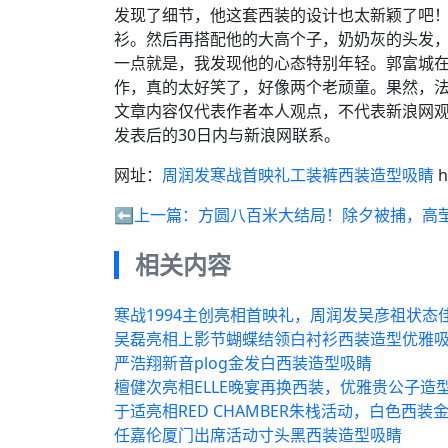
发现了细节，他这套西装的设计也太新颖了吧！
衫。然后再搭配他的大高个子，奶奶灰的头发，
一点就是，我发现他的心态特别年轻。郭富城
作，真的太好笑了，好像两个老顽童。​果然，
文章内容仅代表作者本人观点，不代表新浪网
发表后的30日内与新浪网联系。
网址：
周润发寒战首映礼工装裤西装造型吸睛
h
⬅️上一篇：
方圆八百米大结局！除夕被捕，高
相关内容
寒战1994主创亮相首映礼，周润发吴彦祖状态
吴磊亮相上影节蝴蝶结领白衬衫西装造型优雅
严浩翔新音plog金发白西装造型吸睛
檀健次亮相ELLE晚宴再换西装，优雅贵公子造
于适亮相RED CHAMBER朱栈活动，白色西
任嘉伦厦门出席活动寸头黑西装造型吸睛