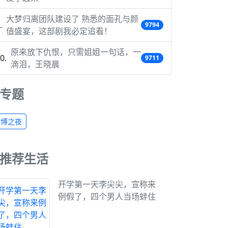
大梦归离团队建设了 熟悉的面孔与颜
9794
值盛宴，这部剧我必定追看！
原来放下仇恨，只需姐姐一句话，一
9711
滴泪，王晓晨
专题
微博之夜
推荐生活
开学第一天李尖尖，宣称来
例假了，四个男人当场蚌住