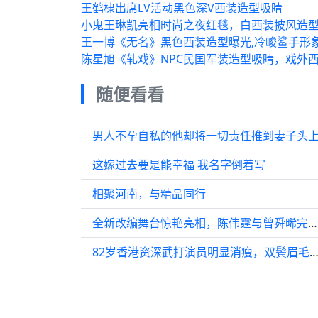
王鹤棣出席LV活动黑色深V西装造型吸睛
小鬼王琳凯亮相时尚之夜红毯，白西装披风造
王一博《无名》黑色西装造型曝光,冷峻鲨手形
陈星旭《轧戏》NPC民国军装造型吸睛，戏外
随便看看
男人不孕自私的他却将一切责任推到妻子头
这嫁过去要是能幸福 我名字倒着写
相聚河南，与精品同行
全新改编舞台惊艳亮相，陈伟霆与曾舜晞完美配合，完成超高水准演出
82岁香港资深武打演员明显消瘦，双鬓眉毛全白，承认双脚出