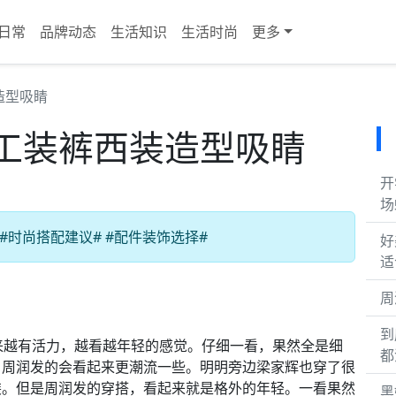
日常
品牌动态
生活知识
生活时尚
更多
造型吸睛
工装裤西装造型吸睛
开
场
#时尚搭配建议# #配件装饰选择#
好
适
周
到
来越有活力，越看越年轻的感觉。仔细一看，果然全是细
都
，周润发的会看起来更潮流一些。​明明旁边梁家辉也穿了很
。​但是周润发的穿搭，看起来就是格外的年轻。​一看果然
黑