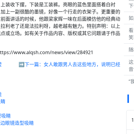
上装收下摆，下装是工装裤。​亮眼的蓝色里面搭着白衬
下
加上一副很酷的墨镜，好像一个行走的衣架子。​更重要的
如
在前面讲话的时候，他跟梁家辉一味在后面模仿他的经典动
法拉利老了还是法拉利呀，越老越有魅力。特别声明：以上
看
观点或立场。如有关于作品内容、版权或其它问题请于作品
笑
随
ttps://www.alqsh.com/news/view/284921
这
莹
➡️下一篇：
女人敢跟男人去这些地方，说明已经
音
“
佳
吸睛
型吸睛
装金边眼镜造型吸睛