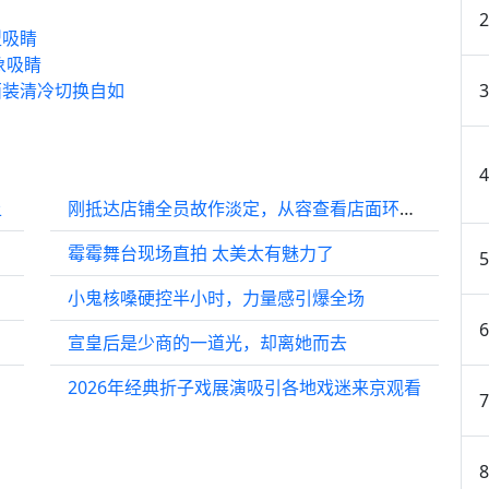
型吸睛
象吸睛
西装清冷切换自如
上
刚抵达店铺全员故作淡定，从容查看店面环境，装出一副开店老手的样子
霉霉舞台现场直拍 太美太有魅力了
小鬼核嗓硬控半小时，力量感引爆全场
宣皇后是少商的一道光，却离她而去
了问题
2026年经典折子戏展演吸引各地戏迷来京观看