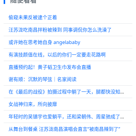
偷窥未果反被逮个正着
汪苏泷吃南昌拌粉被辣到 同事调侃你怎么洗澡了
或许她在思考她自身 angelababy
有演技颜值在线，以后的你们一定要走花路啊
直播预约起！黄子韬卫生巾发布会直播
谢有顺：沉默的琴弦｜名家阅读
在《最后的战役》拍摄过程中躺了一天，腿都快没知觉了
女战神归来，所向披靡
年轻时的吴镇宇也爱躺平，还和梁朝伟、周星驰成了牌友
从舞台到餐桌 汪苏泷南昌演唱会直言“被南昌辣到了”