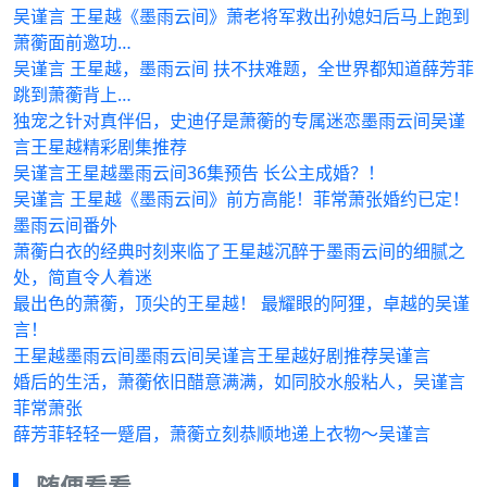
吴谨言 王星越《墨雨云间》萧老将军救出孙媳妇后马上跑到
萧蘅面前邀功…
吴谨言 王星越，墨雨云间 扶不扶难题，全世界都知道薛芳菲
跳到萧蘅背上…
独宠之针对真伴侣，史迪仔是萧蘅的专属迷恋墨雨云间吴谨
言王星越精彩剧集推荐
吴谨言王星越墨雨云间36集预告 长公主成婚？！
吴谨言 王星越《墨雨云间》前方高能！菲常萧张婚约已定！
墨雨云间番外
萧蘅白衣的经典时刻来临了王星越沉醉于墨雨云间的细腻之
处，简直令人着迷
最出色的萧蘅，顶尖的王星越！ 最耀眼的阿狸，卓越的吴谨
言！
王星越墨雨云间墨雨云间吴谨言王星越好剧推荐吴谨言
婚后的生活，萧蘅依旧醋意满满，如同胶水般粘人，吴谨言
菲常萧张
薛芳菲轻轻一蹙眉，萧蘅立刻恭顺地递上衣物～吴谨言
随便看看