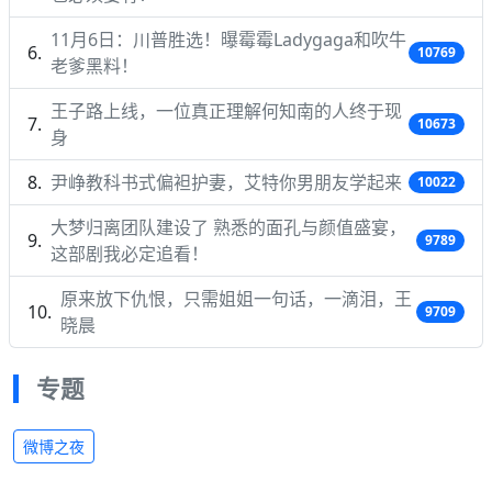
11月6日：川普胜选！曝霉霉Ladygaga和吹牛
10769
老爹黑料！
王子路上线，一位真正理解何知南的人终于现
10673
身
尹峥教科书式偏袒护妻，艾特你男朋友学起来
10022
大梦归离团队建设了 熟悉的面孔与颜值盛宴，
9789
这部剧我必定追看！
原来放下仇恨，只需姐姐一句话，一滴泪，王
9709
晓晨
专题
微博之夜