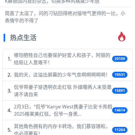
K解锁国内首封杂志，切换多种风格展少年感
简直了太逗了，问的刁钻回得绝对接地气更帅的一比，小
表情牛的不得了
热点生活
哪怕牺牲自己也要保护好爱人和孩子，阿银的
20109
结局让人意难平！
我的天，这溢出屏幕的少年气息啊啊啊啊啊！
19531
侃爷带妻子穿透明衣走红毯 外媒曝两人未受邀
15891
请不请自来
2月3日，“侃爷”Kanye West携妻子比安卡亮相
14614
2025格莱美红毯，侃爷一身黑…
其他角色拥有的内存卡转场，我们慕容璟和，
11264
也必须要有！