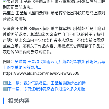
吴谨言 王星越《墨雨云间》萧老将军救出孙媳妇后马上跑到
萧蘅面前邀功…
吴谨言 王星越《墨雨云间》萧老将军救出孙媳妇后马上跑到
萧蘅面前邀功，总算知道怎么拿捏自己不听话的孙子了特别
声明：以上文章内容仅代表作者本人观点，不代表新浪网观
点或立场。如有关于作品内容、版权或其它问题请于作品发
表后的30日内与新浪网联系。
网址：
吴谨言 王星越《墨雨云间》萧老将军救出孙媳妇后马
上跑到萧蘅面前邀功…
https://www.alqsh.com/news/view/28506
⬅️上一篇：
霸总气质尽显，王星越微醺步态如诗
➡️下一篇：
徐锦江老师竟然合作过这么多女明星
相关内容