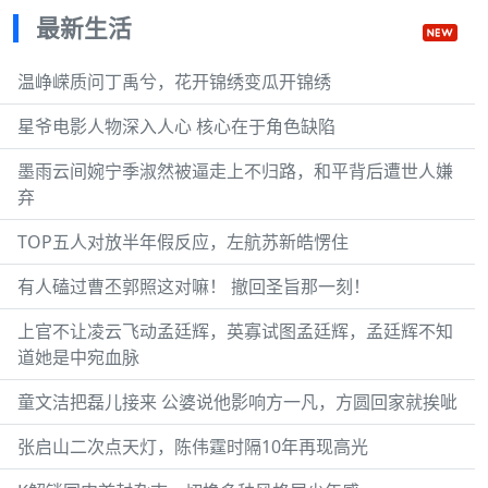
最新生活
温峥嵘质问丁禹兮，花开锦绣变瓜开锦绣
星爷电影人物深入人心 核心在于角色缺陷
墨雨云间婉宁季淑然被逼走上不归路，和平背后遭世人嫌
弃
TOP五人对放半年假反应，左航苏新皓愣住
有人磕过曹丕郭照这对嘛！ 撤回圣旨那一刻！
上官不让凌云飞动孟廷辉，英寡试图孟廷辉，孟廷辉不知
道她是中宛血脉
童文洁把磊儿接来 公婆说他影响方一凡，方圆回家就挨呲
张启山二次点天灯，陈伟霆时隔10年再现高光