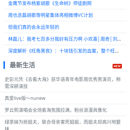
金鹰节发布杨紫胡歌《生命树》师徒剧照
周也丞磊胡歌等明星集体亮相微博VC计划
但我们真的会永远年轻的
林磊儿：我考七百多分我好有压力啊 小欢喜│周奇│刘家祎
深度解析《旺角黑夜》：十块钱引发的血案，整个旺角都被拖下水！
最新生活
史彭元凭《去看大海》获华语青年电影周优秀男演员，称
需深耕演技
真爱live版～nunew
罗云熙演唱会全场紫海氛围拉满，粉丝浪漫具像化
绿茶妹为抢姐夫，联合母亲害死姐姐，而姐夫却高兴地娶
妹