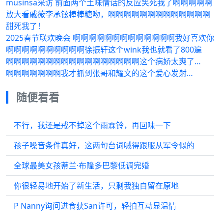
musinsa采访 前面两个土味情话的反应笑死我了啊啊啊啊啊
放大看戚薇李承铉棒棒糖吻，啊啊啊啊啊啊啊啊啊啊啊啊啊
甜死我了！
2025春节联欢晚会 啊啊啊啊啊啊啊啊啊啊啊啊啊我好喜欢你
啊啊啊啊啊啊啊啊啊啊徐振轩这个wink我也就看了800遍
啊啊啊啊啊啊啊啊啊啊啊啊啊啊啊啊啊这个病娇太爽了…
啊啊啊啊啊啊啊我才抓到张哥和耀文的这个爱心发射…
随便看看
不行，我还是戒不掉这个雨霖铃，再回味一下
孩子嗓音条件真好，这两句台词喊得跟服从军令似的
全球最美女孩蒂兰·布隆多巴黎低调完婚
你很轻易地开始了新生活，只剩我独自留在原地
P Nanny询问进食获San许可，轻拍互动显温情