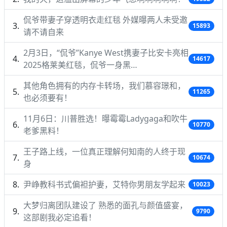
侃爷带妻子穿透明衣走红毯 外媒曝两人未受邀
15893
请不请自来
2月3日，“侃爷”Kanye West携妻子比安卡亮相
14617
2025格莱美红毯，侃爷一身黑…
其他角色拥有的内存卡转场，我们慕容璟和，
11265
也必须要有！
11月6日：川普胜选！曝霉霉Ladygaga和吹牛
10770
老爹黑料！
王子路上线，一位真正理解何知南的人终于现
10674
身
尹峥教科书式偏袒护妻，艾特你男朋友学起来
10023
大梦归离团队建设了 熟悉的面孔与颜值盛宴，
9790
这部剧我必定追看！