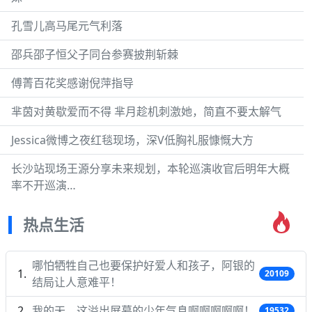
孔雪儿高马尾元气利落
邵兵邵子恒父子同台参赛披荆斩棘
傅菁百花奖感谢倪萍指导
芈茵对黄歇爱而不得 芈月趁机刺激她，简直不要太解气
Jessica微博之夜红毯现场，深V低胸礼服慷慨大方
长沙站现场王源分享未来规划，本轮巡演收官后明年大概
率不开巡演…
热点生活
哪怕牺牲自己也要保护好爱人和孩子，阿银的
20109
结局让人意难平！
我的天，这溢出屏幕的少年气息啊啊啊啊啊！
19532