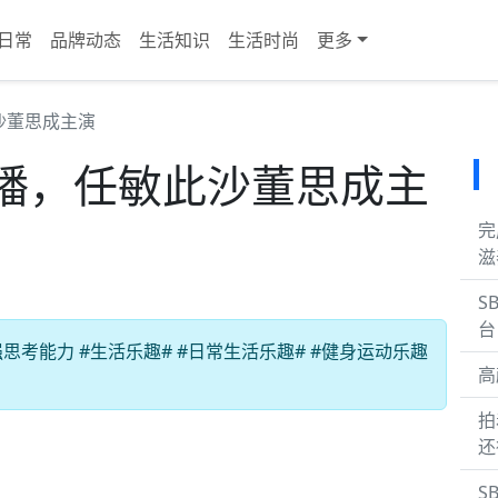
日常
品牌动态
生活知识
生活时尚
更多
沙董思成主演
播，任敏此沙董思成主
完
滋
S
台
考能力 #生活乐趣# #日常生活乐趣# #健身运动乐趣
高
拍
还
S