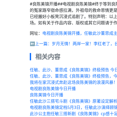
#良陈美锦开播##电视剧良陈美锦#终于等到
的冤家路窄宿命感拉满，外祖母的救命恩情更
已经搬好小板凳沉浸式追剧了。特别声明：以
场。如有关于作品内容、版权或其它问题请于作
网址：
电视剧良陈美锦开播，任敏此沙董思成
⬅️上一篇：
岁月无情！两岸一家！李红老了，
相关内容
任敏、此沙、董思成《良陈美锦》终极预告 今
任敏、此沙、董思成《良陈美锦》终极预告，
我将在家沉浸式奔赴这场良陈美锦的浪漫风暴！ 
电视剧良陈美锦今日开播
良陈美锦今日开播
任敏此沙三搭宅斗剧《良陈美锦》原著设定解
电视剧良陈美锦定档5月3日，任敏此沙演绎顾
此沙公主抱任敏三搭新剧《良陈美锦》cp感十