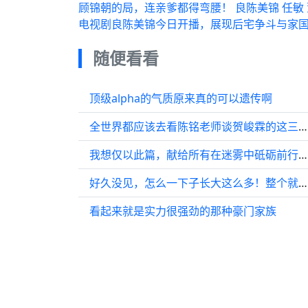
顾锦朝的局，连亲爹都得弯腰！ 良陈美锦 任敏 
电视剧良陈美锦今日开播，展现后宅争斗与家
随便看看
顶级alpha的气质原来真的可以遗传啊
全世界都应该去看陈铭老师谈贺峻霖的这三分钟！
我想仅以此篇，献给所有在迷雾中砥砺前行的朋友们
好久没见，怎么一下子长大这么多！整个就是给人不一样的感受！
看起来就是实力很强劲的那种豪门家族