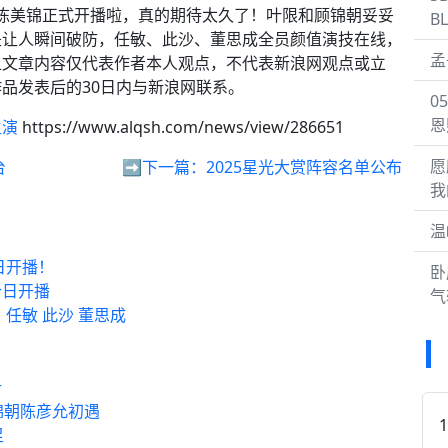
良陈美锦正式开播啦，真的期待太久了！叶限和顾锦朝妥妥
B
是让人瞬间破防，任敏、此沙、董思成全员颜值演技在线，
孟
上文章内容仅代表作者本人观点，不代表新浪网观点或立
品发表后的30日内与新浪网联系。
0
恩
主演
https://www.alqsh.com/news/view/286651
愿
台
➡️下一篇：
2025星光大赏阵容名单公布
我
温
日开播！
卧
今日开播
气
任敏 此沙 董思成
析
锦朝陈彦允初遇
足