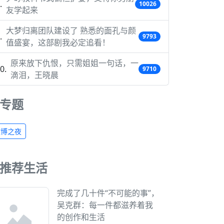
10026
友学起来
大梦归离团队建设了 熟悉的面孔与颜
9793
值盛宴，这部剧我必定追看！
原来放下仇恨，只需姐姐一句话，一
9710
滴泪，王晓晨
专题
微博之夜
推荐生活
完成了几十件“不可能的事”，
吴克群：每一件都滋养着我
的创作和生活