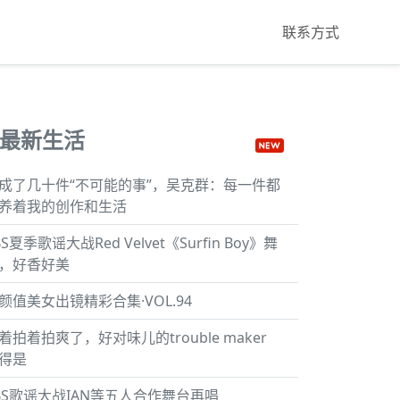
联系方式
最新生活
成了几十件“不可能的事”，吴克群：每一件都
养着我的创作和生活
BS夏季歌谣大战Red Velvet《Surfin Boy》舞
，好香好美
颜值美女出镜精彩合集·VOL.94
着拍着拍爽了，好对味儿的trouble maker
得是
BS歌谣大战IAN等五人合作舞台再唱