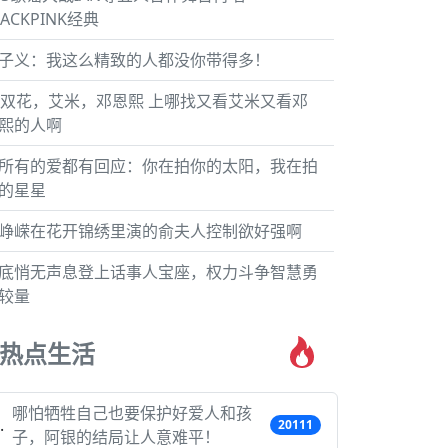
LACKPINK经典
子义：我这么精致的人都没你带得多！
5双花，艾米，邓恩熙 上哪找又看艾米又看邓
熙的人啊
所有的爱都有回应：你在拍你的太阳，我在拍
的星星
峥嵘在花开锦绣里演的俞夫人控制欲好强啊
底悄无声息登上话事人宝座，权力斗争智慧勇
较量
热点生活
哪怕牺牲自己也要保护好爱人和孩
20111
子，阿银的结局让人意难平！