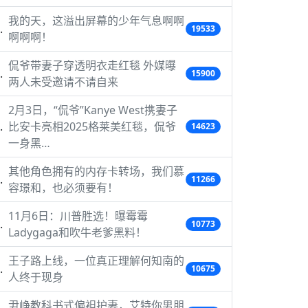
我的天，这溢出屏幕的少年气息啊啊
19533
啊啊啊！
侃爷带妻子穿透明衣走红毯 外媒曝
15900
两人未受邀请不请自来
2月3日，“侃爷”Kanye West携妻子
比安卡亮相2025格莱美红毯，侃爷
14623
一身黑…
其他角色拥有的内存卡转场，我们慕
11266
容璟和，也必须要有！
11月6日：川普胜选！曝霉霉
10773
Ladygaga和吹牛老爹黑料！
王子路上线，一位真正理解何知南的
10675
人终于现身
尹峥教科书式偏袒护妻，艾特你男朋