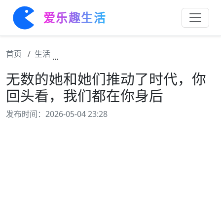
爱乐趣生活
首页
生活
无数的她和她们推动了时代，你回头看，我们
无数的她和她们推动了时代，你
回头看，我们都在你身后
发布时间：2026-05-04 23:28