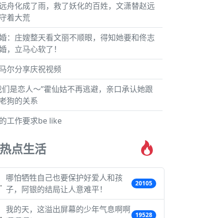
远舟化成了雨，救了妖化的百姓，文潇替赵远
守着大荒
婚：庄嫂整天看文丽不顺眼，得知她要和佟志
婚，立马心软了！
马尔分享庆祝视频
我们是恋人～”霍仙姑不再逃避，亲口承认她跟
老狗的关系
的工作要求be like
热点生活
哪怕牺牲自己也要保护好爱人和孩
20105
子，阿银的结局让人意难平！
我的天，这溢出屏幕的少年气息啊啊
19528