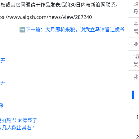
赵
权或其它问题请于作品发表后的30日内与新浪网联系。
舟
ps://www.alqsh.com/news/view/287240
金
➡️下一篇：
大月即将来犯，谢危立马请旨让侯爷
离
亚
“
全开
吴
图
我
全开
采
迪丽热巴 太漂亮了
有几人能出其右？