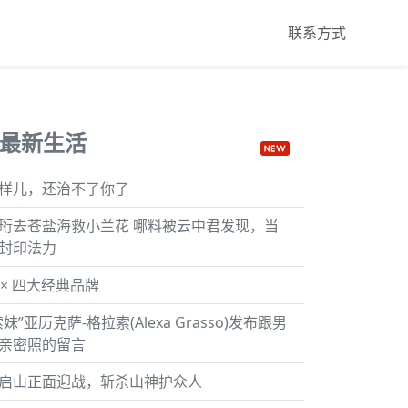
联系方式
最新生活
样儿，还治不了你了
珩去苍盐海救小兰花 哪料被云中君发现，当
封印法力
K × 四大经典品牌
索妹”亚历克萨-格拉索(Alexa Grasso)发布跟男
亲密照的留言
启山正面迎战，斩杀山神护众人