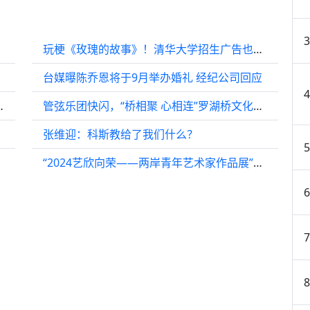
玩梗《玫瑰的故事》！清华大学招生广告也用上了林更新转场
台媒曝陈乔恩将于9月举办婚礼 经纪公司回应
藏着帝国的“凝视”
管弦乐团快闪，“桥相聚 心相连”罗湖桥文化艺术节开幕
张维迎：科斯教给了我们什么？
“2024艺欣向荣——两岸青年艺术家作品展”在京举行（两岸关系）