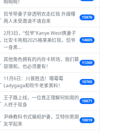
啊啊啊！
侃爷带妻子穿透明衣走红毯 外媒曝
15876
两人未受邀请不请自来
2月3日，“侃爷”Kanye West携妻子
比安卡亮相2025格莱美红毯，侃爷
14605
一身黑…
其他角色拥有的内存卡转场，我们慕
11260
容璟和，也必须要有！
11月6日：川普胜选！曝霉霉
10765
Ladygaga和吹牛老爹黑料！
王子路上线，一位真正理解何知南的
10671
人终于现身
尹峥教科书式偏袒护妻，艾特你男朋
10019
友学起来