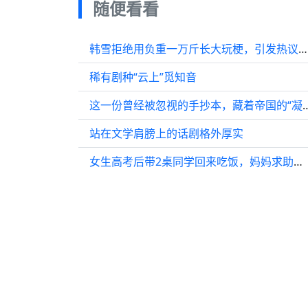
随便看看
韩雪拒绝用负重一万斤长大玩梗，引发热议，网友：是你唱难听的梗
稀有剧种“云上”觅知音
这一份曾经被忽视的手抄本，
站在文学肩膀上的话剧格外厚实
女生高考后带2桌同学回来吃饭，妈妈求助网友：哪个是未来女婿？