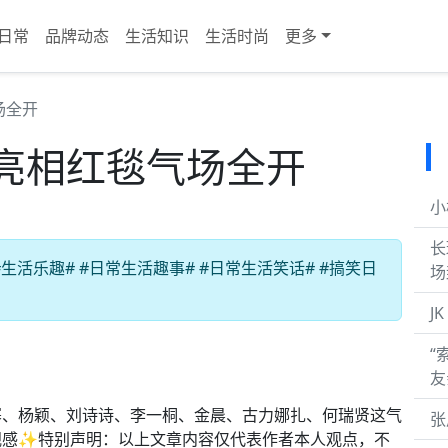
日常
品牌动态
生活知识
生活时尚
更多
场全开
亮相红毯气场全开
小
长
活乐趣# #日常生活趣事# #日常生活笑话# #搞笑日
场
J
“
友
幂、杨颖、刘诗诗、李一桐、金晨、古力娜扎、何瑞贤这气
张
视感✨特别声明：以上文章内容仅代表作者本人观点，不