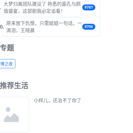
大梦归离团队建设了 熟悉的面孔与颜
9787
值盛宴，这部剧我必定追看！
原来放下仇恨，只需姐姐一句话，一
9706
滴泪，王晓晨
专题
微博之夜
推荐生活
小样儿，还治不了你了