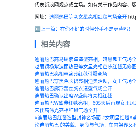
代表新浪网观点或立场。如有关于作品内容、版
网址：
迪丽热巴等众女星亮相红毯气场全开
htt
⬅️上一篇：
在你不好的时候分手不是更渣吗！
相关内容
迪丽热巴高马尾紫瞳造型亮相，暗黑鬼王气场
赵丽颖杨紫迪丽热巴等女星亮相芭莎红毯无修
迪丽热巴亮相W盛典红毯引爆全场
迪丽热巴穿黑色长裙亮相迪奥活动，女王气场
迪丽热巴廓形蕾丝胸衣造型气场全开
迪丽热巴确认出席W盛典将亮相红毯
迪丽热巴W盛典红毯亮相，605天后再现女王风
宋佳高伟光亮相红毯气场全开
#迪丽热巴红毯造型封神名场面 #女明星红毯#
论迪丽热巴 的美貌、身段与气场，在内娱界又