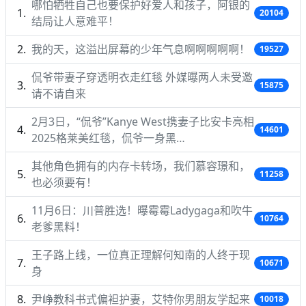
哪怕牺牲自己也要保护好爱人和孩子，阿银的
20104
结局让人意难平！
我的天，这溢出屏幕的少年气息啊啊啊啊啊！
19527
侃爷带妻子穿透明衣走红毯 外媒曝两人未受邀
15875
请不请自来
2月3日，“侃爷”Kanye West携妻子比安卡亮相
14601
2025格莱美红毯，侃爷一身黑…
其他角色拥有的内存卡转场，我们慕容璟和，
11258
也必须要有！
11月6日：川普胜选！曝霉霉Ladygaga和吹牛
10764
老爹黑料！
王子路上线，一位真正理解何知南的人终于现
10671
身
尹峥教科书式偏袒护妻，艾特你男朋友学起来
10018