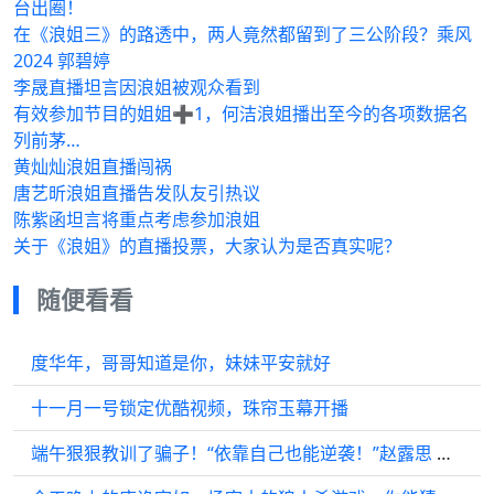
台出圈！
在《浪姐三》的路透中，两人竟然都留到了三公阶段？乘风
2024 郭碧婷
李晟直播坦言因浪姐被观众看到
有效参加节目的姐姐➕1，何洁浪姐播出至今的各项数据名
列前茅…
黄灿灿浪姐直播闯祸
唐艺昕浪姐直播告发队友引热议
陈紫函坦言将重点考虑参加浪姐
关于《浪姐》的直播投票，大家认为是否真实呢？
随便看看
度华年，哥哥知道是你，妹妹平安就好
十一月一号锁定优酷视频，珠帘玉幕开播
端午狠狠教训了骗子！“依靠自己也能逆袭！”赵露思 刘宇宁 赵露思