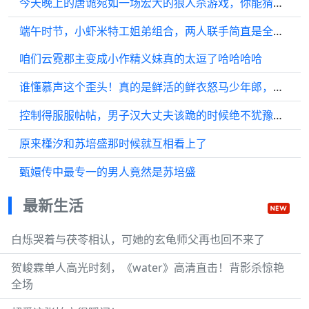
今天晚上的唐诡宛如一场宏大的狼人杀游戏，你能猜出谁是真凶吗？
端午时节，小虾米特工姐弟组合，两人联手简直是全能了 珠帘玉幕
咱们云霓郡主变成小作精义妹真的太逗了哈哈哈哈
谁懂慕声这个歪头！真的是鲜活的鲜衣怒马少年郎，高马尾好文明我爱群像
控制得服服帖帖，男子汉大丈夫该跪的时候绝不犹豫！墨雨云间 大丈夫
原来槿汐和苏培盛那时候就互相看上了
甄嬛传中最专一的男人竟然是苏培盛
最新生活
白烁哭着与茯苓相认，可她的玄龟师父再也回不来了
贺峻霖单人高光时刻，《water》高清直击！背影杀惊艳
全场