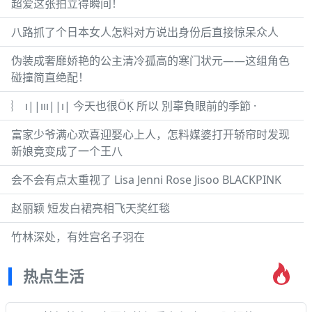
超爱这张拍立得瞬间！
八路抓了个日本女人怎料对方说出身份后直接惊呆众人
伪装成奢靡娇艳的公主清冷孤高的寒门状元——这组角色
碰撞简直绝配！
︴ ı||ııı||ı| 今天也很ÖḲ 所以 別辜負眼前的季節 ·
富家少爷满心欢喜迎娶心上人，怎料媒婆打开轿帘时发现
新娘竟变成了一个王八
会不会有点太重视了 Lisa Jenni Rose Jisoo BLACKPINK
赵丽颖 短发白裙亮相飞天奖红毯
竹林深处，有姓宫名子羽在
热点生活