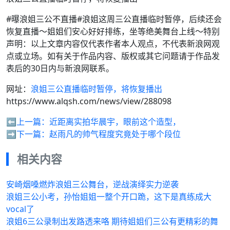
#曝浪姐三公不直播#浪姐这周三公直播临时暂停，后续还会
恢复直播～姐姐们安心好好排练，坐等绝美舞台上线～特别
声明：以上文章内容仅代表作者本人观点，不代表新浪网观
点或立场。如有关于作品内容、版权或其它问题请于作品发
表后的30日内与新浪网联系。
网址：
浪姐三公直播临时暂停，将恢复播出
https://www.alqsh.com/news/view/288098
⬅️上一篇：
近距离实拍华晨宇，眼前这个造型，
➡️下一篇：
赵雨凡的帅气程度究竟处于哪个段位
相关内容
安崎烟嗓燃炸浪姐三公舞台，逆战演绎实力逆袭
浪姐三公小考，孙怡姐姐一整个开口跪，这下是真练成大
vocal了
浪姐6三公录制出发路透来咯 期待姐姐们三公有更精彩的舞