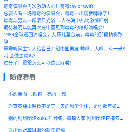
霉霉演唱会再次激动人心！霉霉taylorswift
总要去看一场霉霉的演唱会，霉霉一出场就嗨爆了！
霉霉与男友一起晒日光浴 二人在海中热吻激情四射
期待着明年能再次在中国见到霉霉的精彩演唱会！
1989全球巡回演唱会，艾薇儿登台前，霉霉的那段精彩致
辞…
霉霉听问主持人给自己介绍中国男友 帅吗、大吗、有一米8
吗 会做生意吗？
过分了！霉霉怎么可以这么好看！
随便看看
小怨偶而已 眼前一亮再一亮
为查案翻山越岭不是某一天的风尘仆仆，是他数年如一日的日常
别的剧组团建kuku开团综，蜀锦人家 剧组团建直接云吃席？
送出你对龚琳娜的新年祝福