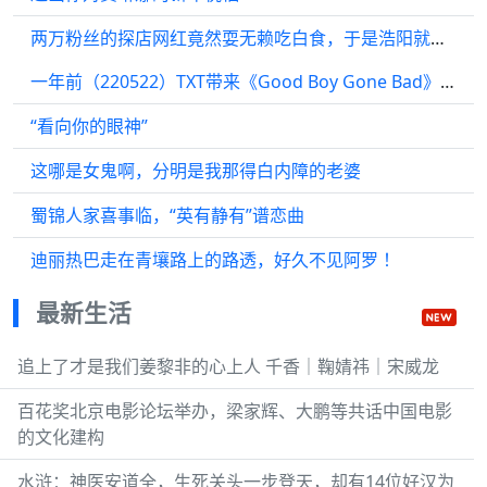
两万粉丝的探店网红竟然耍无赖吃白食，于是浩阳就教了雨婷对付她的办法
一年前（220522）TXT带来《Good Boy Gone Bad》现场舞台
“看向你的眼神”
这哪是女鬼啊，分明是我那得白内障的老婆
蜀锦人家喜事临，“英有静有”谱恋曲
迪丽热巴走在青壤路上的路透，好久不见阿罗 ！
最新生活
追上了才是我们姜黎非的心上人 千香｜鞠婧祎｜宋威龙
百花奖北京电影论坛举办，梁家辉、大鹏等共话中国电影
的文化建构
水浒：神医安道全，生死关头一步登天，却有14位好汉为