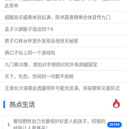
此丧命
超酷音乐盛典体验拉满，陈伟霆曾舜晞合体宣传九门
孟子义掷骰子连出四个6
男子打碎水杯意外发现岳母惊天秘密
俩口子玩上同一个游戏啦
九门第20集，竞拍对手抱团对抗外族觊觎国宝
天下，仇怨，世间的一切都不如她
王源长沙演唱会透露明年可能无巡演，将探索新见面形式
热点生活
哪怕牺牲自己也要保护好爱人和孩子，阿银的
20109
结局让人意难平！