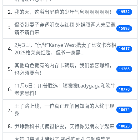
我的天，这溢出屏幕的少年气息啊啊啊啊啊！
19532
侃爷带妻子穿透明衣走红毯 外媒曝两人未受邀
15893
请不请自来
2月3日，“侃爷”Kanye West携妻子比安卡亮相
14617
2025格莱美红毯，侃爷一身黑…
其他角色拥有的内存卡转场，我们慕容璟和，
11265
也必须要有！
11月6日：川普胜选！曝霉霉Ladygaga和吹牛
10770
老爹黑料！
王子路上线，一位真正理解何知南的人终于现
10674
身
尹峥教科书式偏袒护妻，艾特你男朋友学起来
10023
大梦归离团队建设了 熟悉的面孔与颜值盛宴，