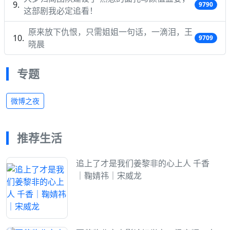
9790
这部剧我必定追看！
原来放下仇恨，只需姐姐一句话，一滴泪，王
9709
晓晨
专题
微博之夜
推荐生活
追上了才是我们姜黎非的心上人 千香
｜鞠婧祎｜宋威龙