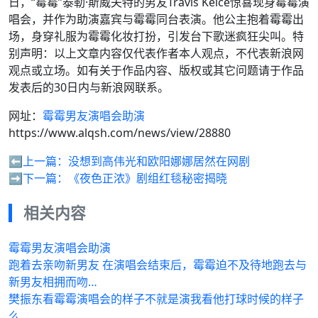
日，“霉霉”泰勒·斯威夫特的男友Travis Kelce惊喜现身霉霉演
唱会，并作为助演嘉宾与霉霉同台表演。他公主抱着霉霉出
场，身穿礼服为霉霉化妆打扮，引发台下歌迷疯狂尖叫。特
别声明：以上文章内容仅代表作者本人观点，不代表新浪网
观点或立场。如有关于作品内容、版权或其它问题请于作品
发表后的30日内与新浪网联系。
网址：
霉霉男友演唱会助演
https://www.alqsh.com/news/view/28880
⬅️上一篇：
没想到高伟光和欧阳娜娜居然在网剧
➡️下一篇：
《夜色正浓》剧组红毯秘密揭晓
相关内容
霉霉男友演唱会助演
跑着去亲吻新男友 在演唱会结束后，霉霉迫不及待地跑去与
新男友相拥而吻…
樊振东看霉霉演唱会的样子不就是演我看他打球时候的样子
么