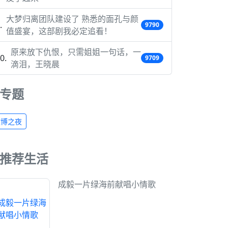
大梦归离团队建设了 熟悉的面孔与颜
9790
值盛宴，这部剧我必定追看！
原来放下仇恨，只需姐姐一句话，一
9709
滴泪，王晓晨
专题
微博之夜
推荐生活
成毅一片绿海前献唱小情歌