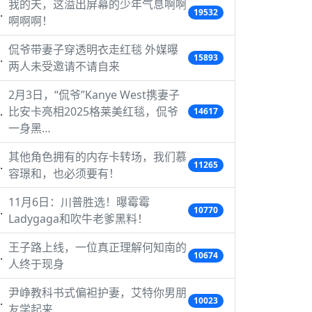
我的天，这溢出屏幕的少年气息啊啊
19532
啊啊啊！
侃爷带妻子穿透明衣走红毯 外媒曝
15893
两人未受邀请不请自来
2月3日，“侃爷”Kanye West携妻子
比安卡亮相2025格莱美红毯，侃爷
14617
一身黑…
其他角色拥有的内存卡转场，我们慕
11265
容璟和，也必须要有！
11月6日：川普胜选！曝霉霉
10770
Ladygaga和吹牛老爹黑料！
王子路上线，一位真正理解何知南的
10674
人终于现身
尹峥教科书式偏袒护妻，艾特你男朋
10023
友学起来