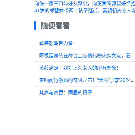
向佐一家三口与好友聚会，向芷受宠郭碧婷怀
41岁的郭碧婷带两个孩子逛街，素颜朝天令人
随便看看
嬉笑怒骂皆力量
阿根廷总统在舞台上忘情热吻火辣女友，看样子是彻底被“征服”了
黄龄满足了我对上海女人的所有想象！
奏响闵行激昂的奋进之声！“大零号湾”2024新年音乐会举行
梵高与高更：同居的日子