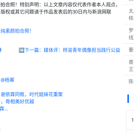
颜拍合照！特别声明：以上文章内容仅代表作者本人观点，
太
版权或其它问题请于作品发表后的30日内与新浪网联
核
罗
还纯素颜拍合照！
线
要
林
➡️下一篇：
媒体评：梓渝青年偶像担当践行公益
香
王
 @杨幂
陈
、谢依霖同框，时代姐妹花重聚
好，骨相美好优越
霖…
好