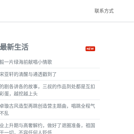
联系方式
最新生活
毅一片绿海前献唱小情歌
宋亚轩的清醒与通透戳到了
的剧各讲各的故事，三叔的作品到处都是互扣
彩蛋，越挖越上头
卓璇古风造型再跳创造营主题曲，唱跳全程气
不乱
业上升期与高奢解约，做好了退圈准备，祖国
于一切，不容任何人贬低