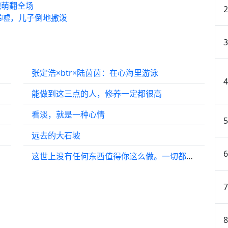
抱萌翻全场
唏嘘，儿子倒地撒泼
张定浩×btr×陆茵茵：在心海里游泳
能做到这三点的人，修养一定都很高
看淡，就是一种心情
远去的大石坡
这世上没有任何东西值得你这么做。一切都烂透了。你听懂了吗？