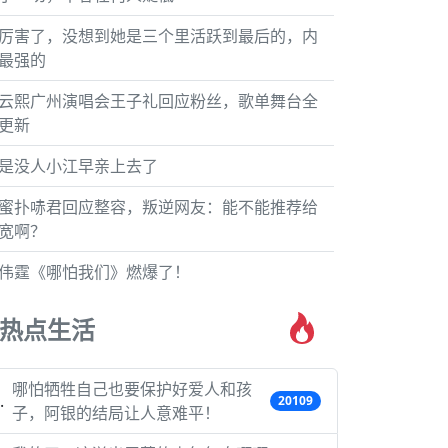
厉害了，没想到她是三个里活跃到最后的，内
最强的
云熙广州演唱会王子礼回应粉丝，歌单舞台全
更新
是没人小江早亲上去了
蜜扑哧君回应整容，叛逆网友：能不能推荐给
宽啊？
伟霆《哪怕我们》燃爆了！
热点生活
哪怕牺牲自己也要保护好爱人和孩
20109
子，阿银的结局让人意难平！