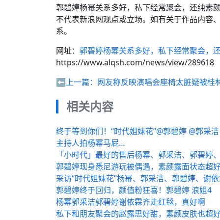
郭碧婷杨幂关系多好，私下经常聚会，还纯素
不代表新浪网观点或立场。如有关于作品内容、
系。
网址：
郭碧婷杨幂关系多好，私下经常聚会，
https://www.alqsh.com/news/view/289618
⬅️上一篇：
网友称反映演唱会座椅太脏疑被桂
相关内容
终于等到你们！“时代姐妹花”@郭碧婷 @郭采洁
主持人拍杨幂马屁…
「小时代」最好的售后杨幂、郭采洁、郭碧婷
郭碧婷现身悉尼游玩被偶遇，素颜露面状态超
采访“时代姐妹花”杨幂、郭采洁、郭碧婷、谢依
郭碧婷终于回归，颜值粉狂喜！郭碧婷 浪姐4
杨幂郭采洁郭碧婷谢依霖齐走红毯，真好啊
私下和朋友聚会的赵露思好甜，素颜皮肤也超