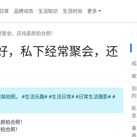
日常
品牌动态
生活知识
生活时尚
更多
常聚会，还纯素颜拍合照！
好，私下经常聚会，还
成
被
别
的
照。 #生活乐趣# #生活日常# #日常生活摄影# #
陈
息
事
颜拍合照！
高