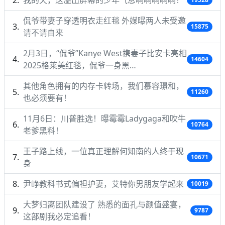
侃爷带妻子穿透明衣走红毯 外媒曝两人未受邀
15875
请不请自来
2月3日，“侃爷”Kanye West携妻子比安卡亮相
14604
2025格莱美红毯，侃爷一身黑…
其他角色拥有的内存卡转场，我们慕容璟和，
11260
也必须要有！
11月6日：川普胜选！曝霉霉Ladygaga和吹牛
10764
老爹黑料！
王子路上线，一位真正理解何知南的人终于现
10671
身
尹峥教科书式偏袒护妻，艾特你男朋友学起来
10019
大梦归离团队建设了 熟悉的面孔与颜值盛宴，
9787
这部剧我必定追看！