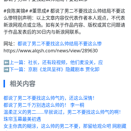
#良陈美锦# #董思成# 都说了男二不要找这么帅结局不要这
么惨特别声明：以上文章内容仅代表作者本人观点，不代表
新浪网观点或立场。如有关于作品内容、版权或其它问题请
于作品发表后的30日内与新浪网联系。
网址：
都说了男二不要找这么帅结局不要这么惨
https://www.alqsh.com/news/view/289630
⬅️上一篇：
社长，还有段视频，他们麦没关，应
➡️下一篇：
京剧《龙凤呈祥》隐藏剧本 贾化卸
相关内容
都说了男二不要找这么帅气的，还这么深情！
都说了男二千万别选这么帅的！ 李一桐
温柔正义的男二……早就说过，男二不要找这么帅气的啊！
珠帘玉幕最美初遇
女主你真的糊涂，这么帅的男二不要，那留给观众吧 网剧藏