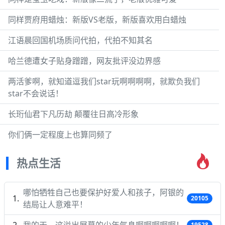
同样贾府用蜡烛：新版VS老版，新版喜欢用白蜡烛
江语晨回国机场质问代拍，代拍不知其名
哈兰德遭女子贴身蹭蹭，网友批评没边界感
两活爹啊，就知道逗我们star玩啊啊啊啊，就欺负我们
star不会说话！
长珩仙君下凡历劫 颠覆往日高冷形象
你们俩一定程度上也算同频了
热点生活
哪怕牺牲自己也要保护好爱人和孩子，阿银的
20105
结局让人意难平！
我的天，这溢出屏幕的少年气息啊啊啊啊啊！
19528