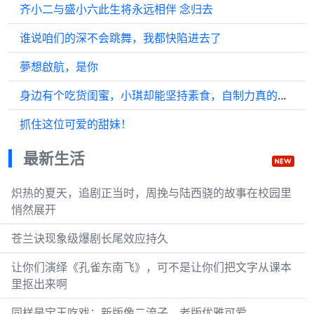
齐小二与盛小六此生将永远相伴 念归去
谁说咱们的深不会跳舞，我都快陷进去了
夢想啟航，是你
身边有个吃货闺蜜，小琪却能坚持素食，自制力真的令人佩服！
抓住这位可爱的甜妹！
最新生活
炽热的夏天，追剧正当时，周挽与陆西骁的故事在校园里
悄然展开
苍兰诀现象级爆剧长尾效应持久
让你们演绎《孔雀东南飞》，可不是让你们把文字从课本
里抠出来啊
同样是宝玉吃戏：新版像二流子，老版优雅可爱