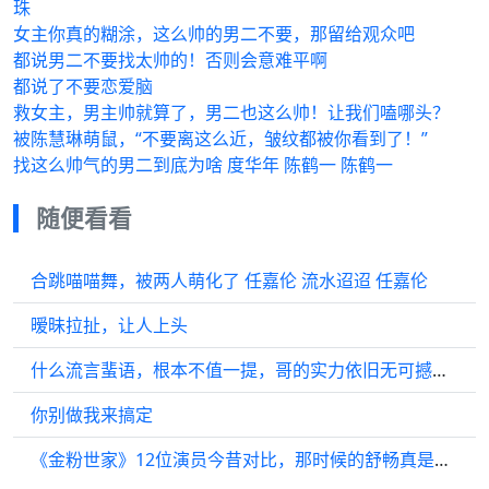
珠
女主你真的糊涂，这么帅的男二不要，那留给观众吧
都说男二不要找太帅的！否则会意难平啊
都说了不要恋爱脑
救女主，男主帅就算了，男二也这么帅！让我们嗑哪头？
被陈慧琳萌鼠，“不要离这么近，皱纹都被你看到了！”
找这么帅气的男二到底为啥 度华年 陈鹤一 陈鹤一
随便看看
合跳喵喵舞，被两人萌化了 任嘉伦 流水迢迢 任嘉伦
暧昧拉扯，让人上头
什么流言蜚语，根本不值一提，哥的实力依旧无可撼动！
你别做我来搞定
《金粉世家》12位演员今昔对比，那时候的舒畅真是清纯可爱