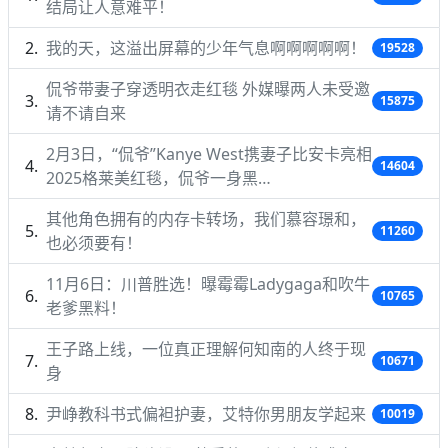
结局让人意难平！
我的天，这溢出屏幕的少年气息啊啊啊啊啊！
19528
侃爷带妻子穿透明衣走红毯 外媒曝两人未受邀
15875
请不请自来
2月3日，“侃爷”Kanye West携妻子比安卡亮相
14604
2025格莱美红毯，侃爷一身黑…
其他角色拥有的内存卡转场，我们慕容璟和，
11260
也必须要有！
11月6日：川普胜选！曝霉霉Ladygaga和吹牛
10765
老爹黑料！
王子路上线，一位真正理解何知南的人终于现
10671
身
尹峥教科书式偏袒护妻，艾特你男朋友学起来
10019