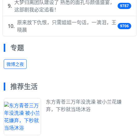
大梦归离团队建设了 熟悉的面孔与颜值盛宴，
9787
这部剧我必定追看！
原来放下仇恨，只需姐姐一句话，一滴泪，王
9706
晓晨
专题
微博之夜
推荐生活
东方青苍三万年没洗澡 被小兰花嫌
弃，下秒就当场沐浴