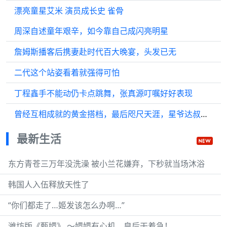
漂亮童星艾米 演员成长史 雀骨
周深自述童年艰辛，如今靠自己成闪亮明星
詹姆斯播客后携妻赴时代百大晚宴，头发已无
二代这个站姿看着就强得可怕
丁程鑫手不能动仍卡点跳舞，张真源叮嘱好好表现
曾经互相成就的黄金搭档，最后咫尺天涯，星爷达叔的故事太好哭 周星驰 吴孟达
最新生活
东方青苍三万年没洗澡 被小兰花嫌弃，下秒就当场沐浴
韩国人入伍释放天性了
“你们都走了…姬发该怎么办啊…”
潍坊版《甄嬛》 ～嬛嬛有心机，皇后干着急！