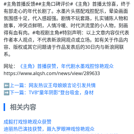
#主角首播反馈##主角口碑评价#《主角》首播太惊喜，终于
有部走心的年代长剧了。水墨片头搭配戏腔配乐，晕染画面
氛围感十足，代入感超强。剧情不玩套路，扎实铺陈人物和
故事，冲突点鲜明，人情冷暖、时代洪流里的小人物，刻画
得有血有肉。#电视剧主角#特别声明：以上文章内容仅代表
作者本人观点，不代表新浪网观点或立场。如有关于作品内
容、版权或其它问题请于作品发表后的30日内与新浪网联
系。
网址：
《主角》首播获赞，年代剧水墨戏腔惊艳观众
https://www.alqsh.com/news/view/289633
⬅️上一篇：
网友热议王母娘娘言论引发共情
➡️下一篇：
TVB“童年阴影”登台吸金，身材
相关内容
成毅打戏惊艳观众获赞
迪丽热巴演技获赞，聂九罗眼神戏惊艳观众