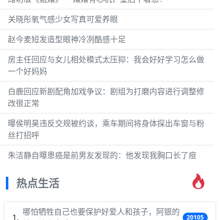
关晓彤氧气感少女写真可爱养眼
赵今麦短发造型眼神冷冽酷感十足
房主任回应与女儿相处模式太压抑：我会好好学习怎么做
一个好妈妈
白鹿回应新剧配角加戏争议：剧组为打磨内容进行调整修
改很正常
曝侯明昊违反交规被约谈，乘车期间将身体探出车窗与粉
丝打招呼
朱洁静自曝患癌是前男友发现的：他发现我胸口长了痘
热点生活
哪怕牺牲自己也要保护好爱人和孩子，阿银的
20105