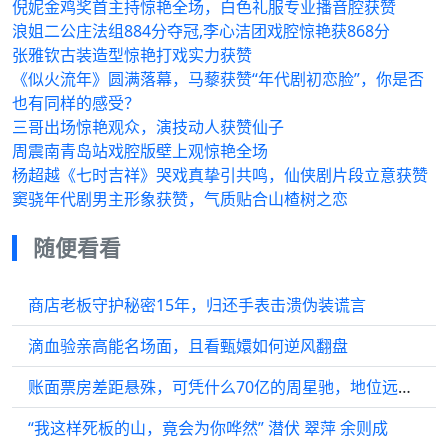
倪妮金鸡奖首主持惊艳全场，白色礼服专业播音腔获赞
浪姐二公庄法组884分夺冠,李心洁团戏腔惊艳获868分
张雅钦古装造型惊艳打戏实力获赞
《似火流年》圆满落幕，马藜获赞“年代剧初恋脸”，你是否
也有同样的感受？
三哥出场惊艳观众，演技动人获赞仙子
周震南青岛站戏腔版壁上观惊艳全场
杨超越《七时吉祥》哭戏真挚引共鸣，仙侠剧片段立意获赞
窦骁年代剧男主形象获赞，气质贴合山楂树之恋
随便看看
商店老板守护秘密15年，归还手表击溃伪装谎言
滴血验亲高能名场面，且看甄嬛如何逆风翻盘
账面票房差距悬殊，可凭什么70亿的周星驰，地位远超400亿沈腾？
“我这样死板的山，竟会为你哗然” 潜伏 翠萍 余则成