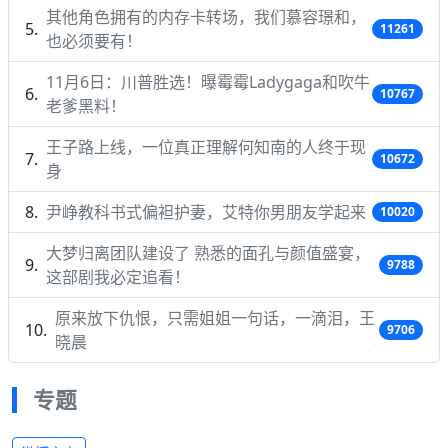
其他角色拥有的内存卡转场，我们慕容璟和，
11261
也必须要有！
11月6日：川普胜选！曝霉霉Ladygaga和吹牛
10767
老爹黑料！
王子路上线，一位真正理解何知南的人终于现
10672
身
尹峥教科书式偏袒护妻，艾特你男朋友学起来
10020
大梦归离团队建设了 熟悉的面孔与颜值盛宴，
9788
这部剧我必定追看！
原来放下仇恨，只需姐姐一句话，一滴泪，王
9706
晓晨
专题