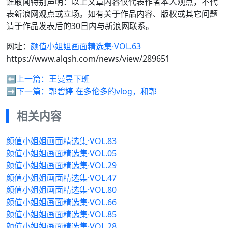
谁敢闻特别声明：以上文章内容仅代表作者本人观点，不代
表新浪网观点或立场。如有关于作品内容、版权或其它问题
请于作品发表后的30日内与新浪网联系。
网址：
颜值小姐姐画面精选集·VOL.63
https://www.alqsh.com/news/view/289651
⬅️上一篇：
王曼昱下班
➡️下一篇：
郭碧婷 在多伦多的vlog，和郭
相关内容
颜值小姐姐画面精选集·VOL.83
颜值小姐姐画面精选集·VOL.05
颜值小姐姐画面精选集·VOL.29
颜值小姐姐画面精选集·VOL.47
颜值小姐姐画面精选集·VOL.80
颜值小姐姐画面精选集·VOL.66
颜值小姐姐画面精选集·VOL.85
颜值小姐姐画面精选集·VOL.28