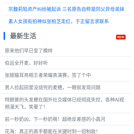
宗馥莉陷资产纠纷被起诉 三名原告自称是同父异母弟妹
素人女孩街拍神似张柏芝走红，于正留言求联系
最新生活
原来他们早已变了模样
伯远全开麦，好好听
张翅猫耳亮相王者荣耀表演赛，签了个中
男人捡起田里没烧完的麦穗，一眼就发现问题
特朗普的头发梗在国外社交媒体已经彻底失控，各种AI视
频漫天飞，笑晕了！
前一秒奶凶，下一秒奶萌！超绝反差感的小昌河
花海：真正的高手都能在关键时刻一招制敌！