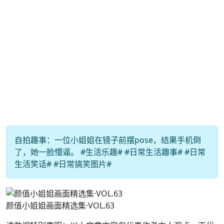
自拍趣事：一位小姐姐在镜子前摆pose，结果手机倒
了，她一脸懵逼。 #生活乐趣# #日常生活趣事# #日常
生活笑话# #日常搞笑图片#
颜值小姐姐画面精选集·VOL.63