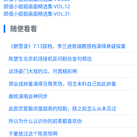
颜值小姐姐画面精选集·VOL.12
颜值小姐姐画面精选集·VOL.31
随便看看
《朝雪录》7.13提档，李兰迪敖瑞鹏搭档演绎悬疑探案
陈楚生北京机场接机反问粉丝金句频出
这场豪门大戏的瓜，可真精彩啊
郑业成娇羞演绎旦角笑场，坦言未料自己如此娇羞
鹿晗演唱会神同步
此款恋爱脑浓度超高的短剧，朕之前怎么从未见过
所以为什么认识你的前辈都喜欢你
不要放过这个陈奕恒啊