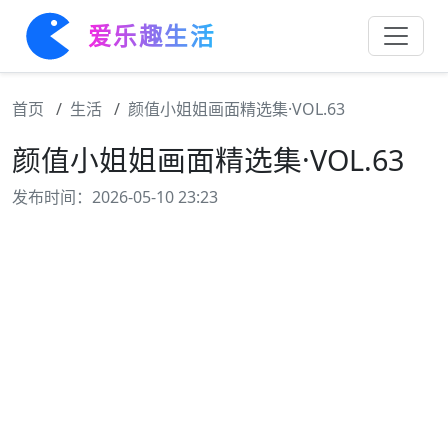
爱乐趣生活
首页
生活
颜值小姐姐画面精选集·VOL.63
颜值小姐姐画面精选集·VOL.63
发布时间：2026-05-10 23:23