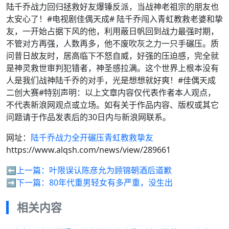
陆千乔战力回归拯救好友爆锤反派，当战神老祖宗的朋友也
太安心了！#电视剧佳偶天成# 陆千乔闯入青虹教救老婆和挚
友，一开始占据下风的他，利用蔽日帆回到战力最强时期，
不管对方再强，人数再多，他不废吹灰之力一只手碾压。质
问昔日故友时，居高临下不怒自威，好强的压迫感，完全就
是神灵救世审判犯错者，神圣感拉满。这个世界上根本没有
人是我们战神陆千乔的对手，光是想想就好爽！#佳偶天成
二创大赛#特别声明：以上文章内容仅代表作者本人观点，
不代表新浪网观点或立场。如有关于作品内容、版权或其它
问题请于作品发表后的30日内与新浪网联系。
网址：
陆千乔战力全开碾压青虹教救挚友
https://www.alqsh.com/news/view/289661
⬅️上一篇：
叶限误认陈彦允为顾锦朝酒后道歉
➡️下一篇：
80年代重男轻女有多严重，没生出
相关内容