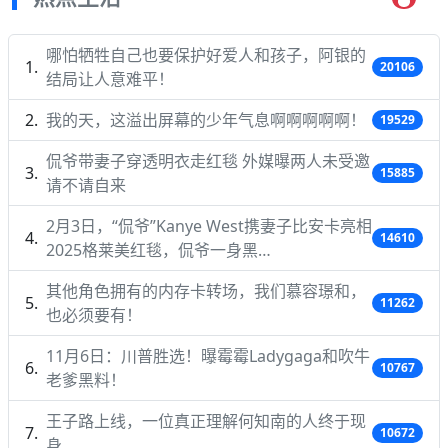
哪怕牺牲自己也要保护好爱人和孩子，阿银的
20106
结局让人意难平！
我的天，这溢出屏幕的少年气息啊啊啊啊啊！
19529
侃爷带妻子穿透明衣走红毯 外媒曝两人未受邀
15885
请不请自来
2月3日，“侃爷”Kanye West携妻子比安卡亮相
14610
2025格莱美红毯，侃爷一身黑…
其他角色拥有的内存卡转场，我们慕容璟和，
11262
也必须要有！
11月6日：川普胜选！曝霉霉Ladygaga和吹牛
10767
老爹黑料！
王子路上线，一位真正理解何知南的人终于现
10672
身