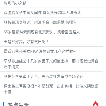
聪明的小女孩
双胞胎女子中藏女间谍 母亲抚养20年无法辨认
张智霖现身张远广州演唱会下跪求婚小剧场
55岁瞿颖纯素颜现身北京街头，笑着回应路人
王楚然好高，好有气质啊 ！
霸道老爸带美女回家 没想到女儿竟这样做···
早期参加综艺十几岁的孟子义颜值出挑，那时候就觉得自
己不搞笑
张柏芝李昊牵手走台，黑西装红发造型气场全开
杨家将全军覆没根本不是战死！正史真相，比演义阴谋狠
十倍
热点生活