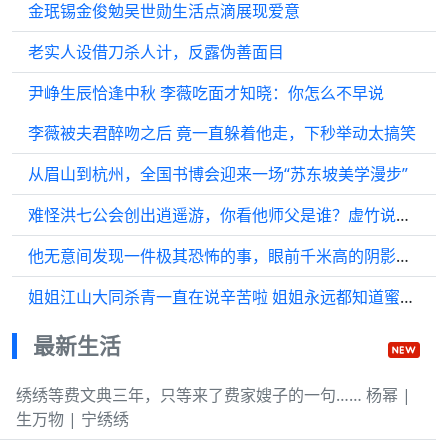
金珉锡金俊勉吴世勋生活点滴展现爱意
老实人设借刀杀人计，反露伪善面目
尹峥生辰恰逢中秋 李薇吃面才知晓：你怎么不早说
李薇被夫君醉吻之后 竟一直躲着他走，下秒举动太搞笑
从眉山到杭州，全国书博会迎来一场“苏东坡美学漫步”
难怪洪七公会创出逍遥游，你看他师父是谁？虚竹说那人是天纵奇才
他无意间发现一件极其恐怖的事，眼前千米高的阴影似乎并不是山脉
姐姐江山大同杀青一直在说辛苦啦 姐姐永远都知道蜜蜂在哪
最新生活
绣绣等费文典三年，只等来了费家嫂子的一句…… 杨幂 |
生万物 | 宁绣绣