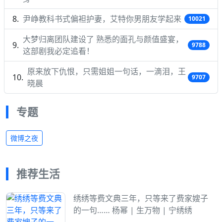
尹峥教科书式偏袒护妻，艾特你男朋友学起来
10021
大梦归离团队建设了 熟悉的面孔与颜值盛宴，
9788
这部剧我必定追看！
原来放下仇恨，只需姐姐一句话，一滴泪，王
9707
晓晨
专题
微博之夜
推荐生活
绣绣等费文典三年，只等来了费家嫂子
的一句…… 杨幂 | 生万物 | 宁绣绣