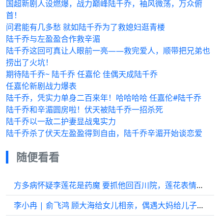
国超新剧人设燃爆，战力巅峰陆千乔，袖风微荡，万众俯
首！
问君能有几多愁 就如陆千乔为了救媳妇逛青楼
陆千乔与左盈盈合作救辛湄
陆千乔这回可真让人眼前一亮——救完爱人，顺带把兄弟也
捞出了火坑！
期待陆千乔~ 陆千乔 任嘉伦 佳偶天成陆千乔
任嘉伦新剧战力爆表
陆千乔，凭实力单身二百来年！哈哈哈哈 任嘉伦#陆千乔
陆千乔和辛湄圆房啦！伏天被陆千乔一招杀死
陆千乔以一敌二护妻显战鬼实力
陆千乔杀了伏天左盈盈得到自由，陆千乔辛湄开始谈恋爱
随便看看
方多病怀疑李莲花是药魔 要抓他回百川院，莲花表情亮了
李小冉 | 俞飞鸿 顾大海给女儿相亲，偶遇大妈给儿子找对象，当场留了电话