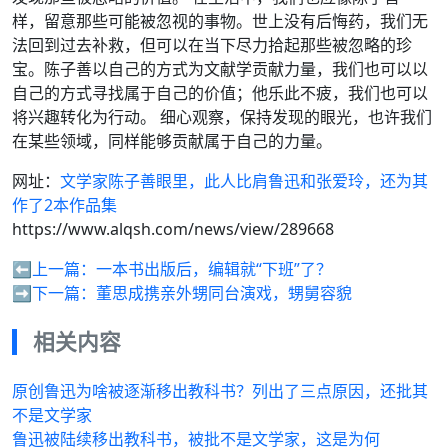
样，留意那些可能被忽视的事物。世上没有后悔药，我们无
法回到过去补救，但可以在当下尽力拾起那些被忽略的珍
宝。陈子善以自己的方式为文献学贡献力量，我们也可以以
自己的方式寻找属于自己的价值；他乐此不疲，我们也可以
将兴趣转化为行动。 细心观察，保持发现的眼光，也许我们
在某些领域，同样能够贡献属于自己的力量。
网址：
文学家陈子善眼里，此人比肩鲁迅和张爱玲，还为其
作了2本作品集
https://www.alqsh.com/news/view/289668
⬅️上一篇：
一本书出版后，编辑就“下班”了？
➡️下一篇：
董思成携亲外甥同台演戏，甥舅容貌
相关内容
原创鲁迅为啥被逐渐移出教科书？列出了三点原因，还批其
不是文学家
鲁迅被陆续移出教科书，被批不是文学家，这是为何