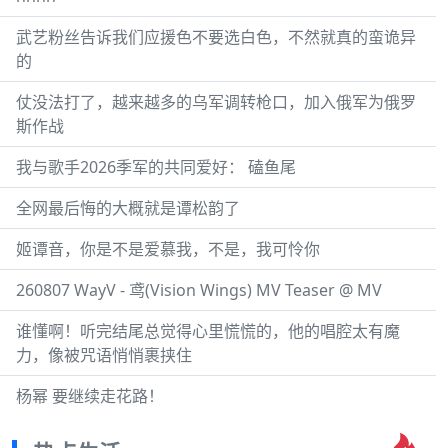
武艺粉丝告诉我们应援色不要选白色，不然就真的蛮诡异
的
仗没法打了，越来越多的乌军调转枪口，加入俄军为俄罗
斯作战
我与歌手2026季军的共同爱好： 磕鱼尾
全网最后悔的大概就是谭松韵了
姬谭音，你是不是爱慕我，不是，我可怜你
260807 WayV - 鸢(Vision Wings) MV Teaser @ MV
谁懂啊！听完结尾总觉得心里慌慌的，他的唱腔太有魔
力，像被咒语悄悄裹挟住
杨幂 要继续走花路！