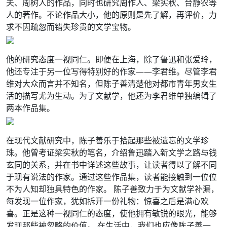
夫、周树人的作品，同时也研究周作人、梁实秋、台静农等
人的著作。不论作品大小，他的原则是先了解，再评价，力
求不因疏忽而错失珍贵的文学宝物。
他的研究态度一视同仁。即便在上海，除了鲁迅和张爱玲，
他还专注于另一位写得特别好的作家——李君维。尽管李君
维对大众而言并不知名，但陈子善清楚他对都市青年男女生
活的描写尤为生动。为了文献学，他还为李君维单独编辑了
两本作品集。
在现代文献研究中，陈子善乐于拾起那些被遗忘的文学珍
珠。他曾考证梁实秋的笔名，介绍鲁迅踏入新文学之路与钱
玄同的关系，并在书中详述这些故事，让读者得以了解不同
于现有说法的作家。通过这些作品集，读者能接触到一位位
不为人知却独具特色的作家。 陈子善致力于为文献学补漏，
每发现一位作家，犹如拆开一份礼物：惊喜之后是满心欢
喜。正是这种一视同仁的态度，使他拥有敏锐的眼光，能够
发现那些被忽略的价值。 在生活中，我们也应像陈子善一