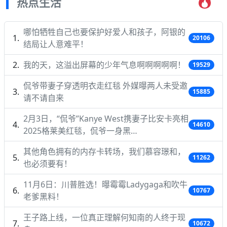
热点生活
哪怕牺牲自己也要保护好爱人和孩子，阿银的
20106
结局让人意难平！
我的天，这溢出屏幕的少年气息啊啊啊啊啊！
19529
侃爷带妻子穿透明衣走红毯 外媒曝两人未受邀
15885
请不请自来
2月3日，“侃爷”Kanye West携妻子比安卡亮相
14610
2025格莱美红毯，侃爷一身黑…
其他角色拥有的内存卡转场，我们慕容璟和，
11262
也必须要有！
11月6日：川普胜选！曝霉霉Ladygaga和吹牛
10767
老爹黑料！
王子路上线，一位真正理解何知南的人终于现
10672