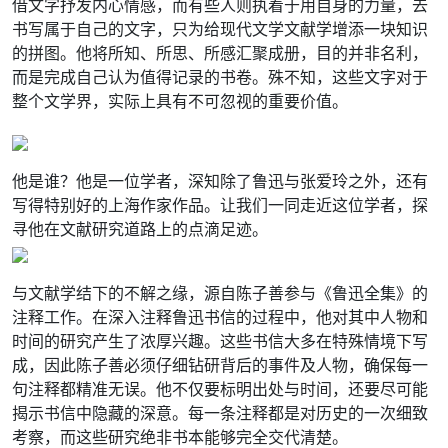
借文字抒发内心情感，而有些人则执着于用自身的力量，去
书写属于自己的文字，只为给现代文学文献学增添一块知识
的拼图。他将所知、所思、所感汇聚成册，目的并非名利，
而是完成自己认为值得记录的书卷。殊不知，这些文字对于
整个文学界，实际上具有不可忽视的重要价值。
他是谁？他是一位学者，深知除了鲁迅与张爱玲之外，还有
写得特别好的上海作家作品。让我们一同走近这位学者，探
寻他在文献研究道路上的点滴足迹。
与文献学结下的不解之缘，源自陈子善参与《鲁迅全集》的
注释工作。在深入注释鲁迅书信的过程中，他对其中人物和
时间的研究产生了浓厚兴趣。这些书信大多在特殊情境下写
成，因此陈子善必须仔细钻研背后的事件及人物，确保每一
句注释都精准无误。他不仅要标明出处与时间，还要尽可能
揭示书信中隐藏的深意。每一条注释都是对历史的一次细致
考察，而这些研究绝非书本能够完全交代清楚。