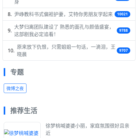
身
尹峥教科书式偏袒护妻，艾特你男朋友学起来
10021
大梦归离团队建设了 熟悉的面孔与颜值盛宴，
9788
这部剧我必定追看！
原来放下仇恨，只需姐姐一句话，一滴泪，王
9707
晓晨
专题
微博之夜
推荐生活
徐梦桃喊婆婆小丽，家庭氛围很好且亲
近