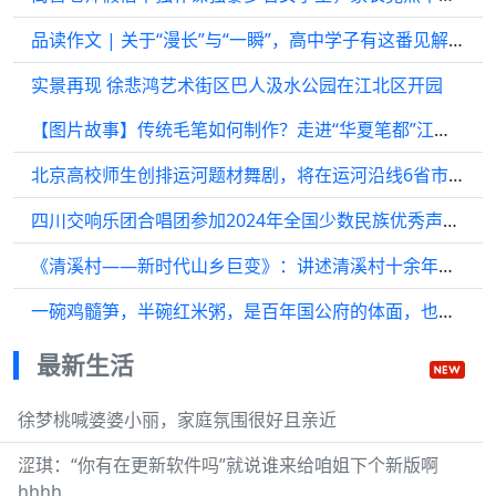
品读作文 | 关于“漫长”与“一瞬”，高中学子有这番见解！
实景再现 徐悲鸿艺术街区巴人汲水公园在江北区开园
【图片故事】传统毛笔如何制作？走进“华夏笔都”江西文港探寻毛笔制作技艺
北京高校师生创排运河题材舞剧，将在运河沿线6省市巡演
四川交响乐团合唱团参加2024年全国少数民族优秀声乐作品展演
《清溪村——新时代山乡巨变》：讲述清溪村十余年产业转型的历史蝶变
一碗鸡髓笋，半碗红米粥，是百年国公府的体面，也是贾母的心酸
最新生活
徐梦桃喊婆婆小丽，家庭氛围很好且亲近
涩琪：“你有在更新软件吗”就说谁来给咱姐下个新版啊
hhhh