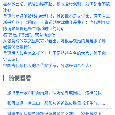
被林徽因怼，被鲁迅瞧不起，被张爱玲讽刺，为何都看不惯
冰心
鲁迅为啥逐渐被移出教科书？其被批不是文学家，原因有三
新书推荐 | 《回响——鲁迅题材戏曲作品集》：当代剧作家
陈涌泉与鲁迅先生跨越时空的对话
看“鲁迅评鲁迅”，或有新感悟
从张爱玲的散文里就可以看出，她很喜欢她的弟弟张子静
老骥伏枥进行时
鲁迅后人如今怎么样了？儿子是赫赫有名的大官，孙子你一
定认识！
中国古代最伟大的八位文学家，分别是哪八个人？
随便看看
撒贝宁一家四口海南游，保姆意外成网红，这样的保姆给我来一打
张丹峰晒一家三口，彤彤被爸爸说皮肤黑当场生气，洪欣瘦成纸片人
禽兽老师假借单独补课强暴多名女学生，家长竟然不相信，只因老师太会伪装