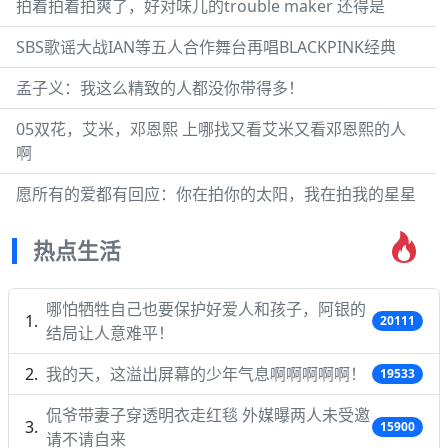
拍着拍着拍爽了，好对味儿的trouble maker 还得是
SBS歌谣大战IAN等五人合作舞台再唱BLACKPINK经典
孟子义：我这么精致的人都没你带得多！
05双花，艾米，邓恩熙 上哪找又看艾米又看邓恩熙的人
啊
愿所有的爱都有回应：你在拍你的太阳，我在拍我的星星
热点生活
哪怕牺牲自己也要保护好爱人和孩子，阿银的
20111
结局让人意难平！
我的天，这溢出屏幕的少年气息啊啊啊啊啊！
19533
侃爷带妻子穿透明衣走红毯 外媒曝两人未受邀
15900
请不请自来