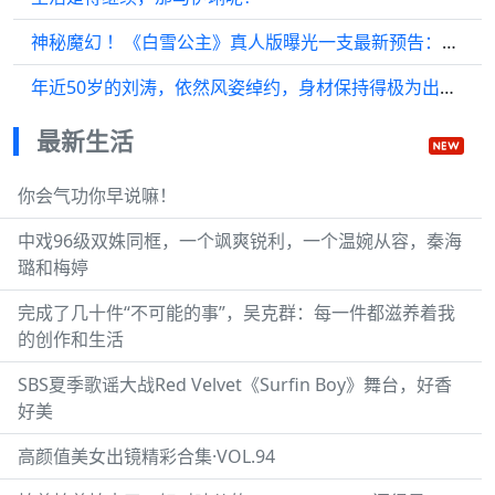
神秘魔幻 ！《白雪公主》真人版曝光一支最新预告：完美还原动画版场景 ！
年近50岁的刘涛，依然风姿绰约，身材保持得极为出色...
最新生活
你会气功你早说嘛！
中戏96级双姝同框，一个飒爽锐利，一个温婉从容，秦海
璐和梅婷
完成了几十件“不可能的事”，吴克群：每一件都滋养着我
的创作和生活
SBS夏季歌谣大战Red Velvet《Surfin Boy》舞台，好香
好美
高颜值美女出镜精彩合集·VOL.94