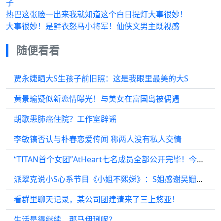
子
热巴这张脸一出来我就知道这个白日提灯大事很妙！
大事很妙！是鲜衣怒马小将军！仙侠文男主既视感
随便看看
贾永婕晒大S生孩子前旧照：这是我眼里最美的大S
黄景瑜疑似新恋情曝光！与美女在富国岛被偶遇
胡歌患肺癌住院？工作室辟谣
李敏镐否认与朴春恋爱传闻 称两人没有私人交情
“TITAN首个女团”AtHeart七名成员全部公开完毕！今年7月正式出道！
派翠克说小S心系节目《小姐不熙娣》：S姐感谢吴姗儒代班
看群里聊天记录，某公司团建请来了三上悠亚！
生活是得继续，那马伊琍呢？