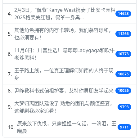
2月3日，“侃爷”Kanye West携妻子比安卡亮相
14623
2025格莱美红毯，侃爷一身黑…
其他角色拥有的内存卡转场，我们慕容璟和，
11266
也必须要有！
11月6日：川普胜选！曝霉霉Ladygaga和吹牛
10773
老爹黑料！
王子路上线，一位真正理解何知南的人终于现
10675
身
尹峥教科书式偏袒护妻，艾特你男朋友学起来
10026
大梦归离团队建设了 熟悉的面孔与颜值盛宴，
9793
这部剧我必定追看！
原来放下仇恨，只需姐姐一句话，一滴泪，王
9711
晓晨