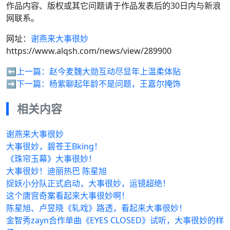
作品内容、版权或其它问题请于作品发表后的30日内与新浪
网联系。
网址：
谢燕来大事很妙
https://www.alqsh.com/news/view/289900
⬅️上一篇：
赵今麦魏大勋互动尽显年上温柔体贴
➡️下一篇：
杨紫聊起年龄不是问题，王嘉尔掩饰
相关内容
谢燕来大事很妙
大事很妙，碧苍王Bking！
《珠帘玉幕》大事很妙！
大事很妙！迪丽热巴 陈星旭
捉妖小分队正式启动，大事很妙，运镜超绝！
这个唐宫奇案看起来大事很妙啊！
陈星旭、卢昱晓《轧戏》路透，看起来大事很妙！
金智秀zayn合作单曲《EYES CLOSED》试听，大事很妙的样