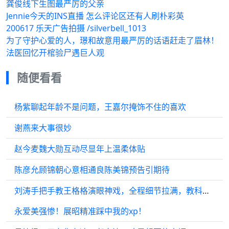
龚俊线下生图最严厉的父亲
Jennie今天的INS直播 怎么评论区还有人刷朴彩英
200617 乐天广告拍摄 /silverbell_1013
为了守护心爱的人，璟和故意用最严厉的话语赶走了眉林！
法医回忆开棺验尸遇巨人观
随便看看
杨紫聊起年龄不是问题，王嘉尔掩饰不住的喜欢
谢燕来大事很妙
赵今麦魏大勋互动尽显年上温柔体贴
陈彦允顾锦朝心意相通良陈美锦预告引期待
刘涛手把手教王格格演眼神戏，全程细节拉满，教科书级教学太绝！
永爱美强惨！展昭精准踩中我的xp！