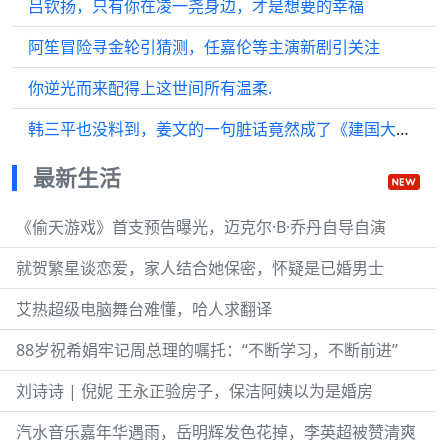
吕钦扬，只有你在凌一尧身边，才是想要的幸福
阿笙冒险寻金轮引猜测，任嘉伦等主演新剧引关注
你逆光而来配得上这世间所有温柔.
韩三平也没料到，姜文的一句脏话竟然成了《建国大业》影史名场面
最新生活
《偷天游戏》首支预告曝光，迈克尔·B·乔丹自导自演
就贺繁星谈恋爱，家人结合她保密，怀疑是已婚男士
艾热超级电脑舞台难懂，哈人求翻译
88岁祝希娟牢记周总理的嘱托：“不断学习，不断前进”
刘诗诗 | 倪妮 王永正验房子，保洁阿姨以为是婚房
汽水音乐嘉年华遇雨，岳明辉发色花掉，李英超被赞清爽