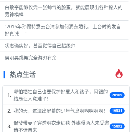
白敬亭能够仅凭一张帅气的脸蛋，就能展现出各种撩人的
男神模样
“2016年孙俪特意去台湾参加何润东婚礼，上台时的发言
好真诚！ ”
状态确实好，甚至觉得自己超级帅
侯明昊跳舞完全游刃有余
热点生活
哪怕牺牲自己也要保护好爱人和孩子，阿银的
20109
结局让人意难平！
我的天，这溢出屏幕的少年气息啊啊啊啊啊！
19531
侃爷带妻子穿透明衣走红毯 外媒曝两人未受邀
15892
请不请自来