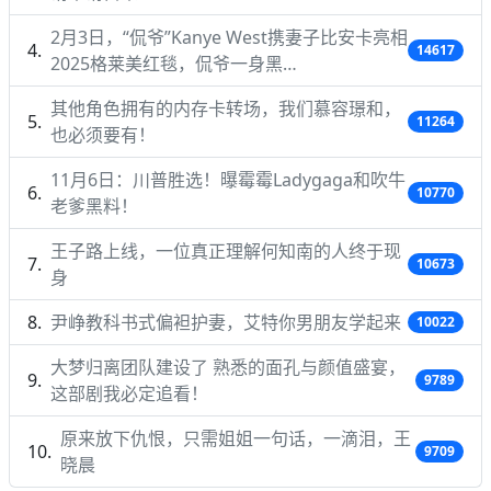
2月3日，“侃爷”Kanye West携妻子比安卡亮相
14617
2025格莱美红毯，侃爷一身黑…
其他角色拥有的内存卡转场，我们慕容璟和，
11264
也必须要有！
11月6日：川普胜选！曝霉霉Ladygaga和吹牛
10770
老爹黑料！
王子路上线，一位真正理解何知南的人终于现
10673
身
尹峥教科书式偏袒护妻，艾特你男朋友学起来
10022
大梦归离团队建设了 熟悉的面孔与颜值盛宴，
9789
这部剧我必定追看！
原来放下仇恨，只需姐姐一句话，一滴泪，王
9709
晓晨