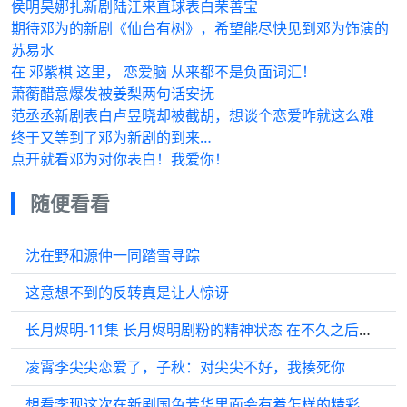
侯明昊娜扎新剧陆江来直球表白荣善宝
期待邓为的新剧《仙台有树》，希望能尽快见到邓为饰演的
苏易水
在 邓紫棋 这里， 恋爱脑 从来都不是负面词汇！
萧蘅醋意爆发被姜梨两句话安抚
范丞丞新剧表白卢昱晓却被截胡，想谈个恋爱咋就这么难
终于又等到了邓为新剧的到来…
点开就看邓为对你表白！我爱你！
随便看看
沈在野和源仲一同踏雪寻踪
这意想不到的反转真是让人惊讶
长月烬明-11集 长月烬明剧粉的精神状态 在不久之后的一场梦中…
凌霄李尖尖恋爱了，子秋：对尖尖不好，我揍死你
想看李现这次在新剧国色芳华里面会有着怎样的精彩演绎…