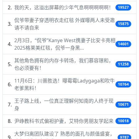
我的天，这溢出屏幕的少年气息啊啊啊啊啊！
19527
侃爷带妻子穿透明衣走红毯 外媒曝两人未受邀
15875
请不请自来
2月3日，“侃爷”Kanye West携妻子比安卡亮相
14601
2025格莱美红毯，侃爷一身黑…
其他角色拥有的内存卡转场，我们慕容璟和，
11258
也必须要有！
11月6日：川普胜选！曝霉霉Ladygaga和吹牛
10764
老爹黑料！
王子路上线，一位真正理解何知南的人终于现
10671
身
尹峥教科书式偏袒护妻，艾特你男朋友学起来
10018
大梦归离团队建设了 熟悉的面孔与颜值盛宴，
9787