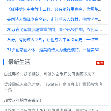
《红楼梦》中金陵十二钗，只有她敢用真姓，曹雪芹对她极尽纵容！
美国诗人翻译李白名诗，走红后选入教材，中国学生看到原版沉默了
20万农民军将京城重重包围，皇帝已经自缢，农民军领袖为何还失败
石涛，有何过人之处，让他成为中国绘画史上一位重要人物的呢
71岁画家画人体，最美的诗人为他做模特，一幅卖800多万
最新生活
白烁哭着与茯苓相认，可她的玄龟师父再也回不来了
贺峻霖单人高光时刻，《water》高清直击！背影杀惊艳
全场
超爱这张拍立得瞬间！
八路抓了个日本女人怎料对方说出身份后直接惊呆众人