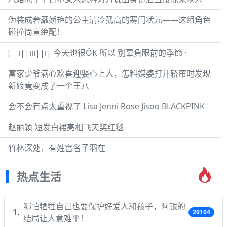
伪装成奢靡娇艳的公主清冷孤高的寒门状元——这组角色
碰撞简直绝配！
︴ ı||ııı||ı| 今天也很ÖḲ 所以 別辜負眼前的季節 ·
富家少爷满心欢喜迎娶心上人，怎料媒婆打开轿帘时发现
新娘竟变成了一个王八
会不会有点太重视了 Lisa Jenni Rose Jisoo BLACKPINK
赵丽颖 短发白裙亮相飞天奖红毯
竹林深处，有姓宫名子羽在
热点生活
哪怕牺牲自己也要保护好爱人和孩子，阿银的
20104
结局让人意难平！