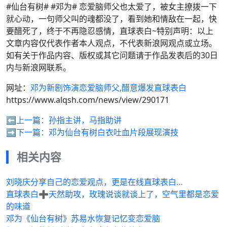
#仙台有树# #邓为# 恋爱脑师父也太爱了，被女主撩拨一下
就心动，一句师父叫的魂都没了，看到她和情敌在一起，快
要醋死了，终于不再隐忍感情，直球表白~特别声明：以上
文章内容仅代表作者本人观点，不代表新浪网观点或立场。
如有关于作品内容、版权或其它问题请于作品发表后的30日
内与新浪网联系。
网址：
邓为新剧饰演恋爱脑师父,醋意爆发直球表白
https://www.alqsh.com/news/view/290171
⬅️上一篇：
孙指主讲，马指助讲
➡️下一篇：
邓为仙台有树白衣吐血片段展现演技
相关内容
刘晓庆分享自己的恋爱观点，更是在线直球表白…
直球表白➕天然助攻，玫瑰说谈就谈上了，空气里都是恋爱
的味道
邓为《仙台有树》苏易水恢复记忆变恋爱脑