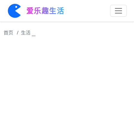
爱乐趣生活
首页
生活
王为念过完67岁生日，赶回太原为95岁老爸