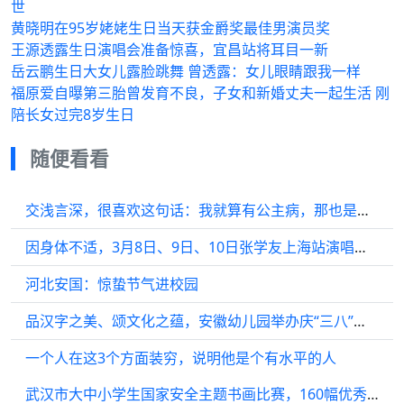
世
黄晓明在95岁姥姥生日当天获金爵奖最佳男演员奖
王源透露生日演唱会准备惊喜，宜昌站将耳目一新
岳云鹏生日大女儿露脸跳舞 曾透露：女儿眼睛跟我一样
福原爱自曝第三胎曾发育不良，子女和新婚丈夫一起生活 刚
陪长女过完8岁生日
随便看看
交浅言深，很喜欢这句话：我就算有公主病，那也是因为我值得
因身体不适，3月8日、9日、10日张学友上海站演唱会取消
河北安国：惊蛰节气进校园
品汉字之美、颂文化之蕴，安徽幼儿园举办庆“三八”国际妇女节活动
一个人在这3个方面装穷，说明他是个有水平的人
武汉市大中小学生国家安全主题书画比赛，160幅优秀作品获奖