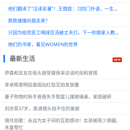
他们翻译了“汉译名著”！王荫庭：习四门外语，一生译俄文著作四百万言
跌跌撞撞向我走来？
只因为给农民工喝绿豆汤被丈夫打。下一秒娘家人教他如何做人
她们的书单，看见WOMEN的世界
最新生活
伊森和女友在街头接受媒体采访谈时尚和穿搭
幸卓辉章明伯泰国站红毯互拍发饭撒
妻子购物时新手爸爸失手致婴儿撞玻璃桌，家庭破碎
刘亦菲37岁，高清镜头挡不住的美貌
锦月如歌：永远为女子间的互助感动！女孩被恶少觊觎，
禾宴帮忙