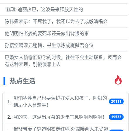
“钰珑”迪丽热巴，这波是来释放天性的
陈伟霆表示：吓死我了，我还以为去了成毅演唱会
他明明怕老婆的要死却还是做出背叛的事
孙悟空赠混元秘籍，书生修炼成魔弑君夺位
已婚女人偷偷惦记你的时候，往往不会主动联系，反而会
有这种表现，别傻傻靠上去
热点生活
哪怕牺牲自己也要保护好爱人和孩子，阿银的
20111
结局让人意难平！
我的天，这溢出屏幕的少年气息啊啊啊啊啊！
19533
侃爷带妻子穿透明衣走红毯 外媒曝两人未受邀