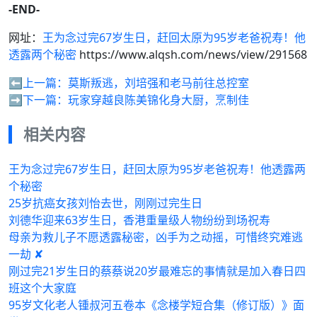
-END-
网址：
王为念过完67岁生日，赶回太原为95岁老爸祝寿！他
透露两个秘密
https://www.alqsh.com/news/view/291568
⬅️上一篇：
莫斯叛逃，刘培强和老马前往总控室
➡️下一篇：
玩家穿越良陈美锦化身大厨，烹制佳
相关内容
王为念过完67岁生日，赶回太原为95岁老爸祝寿！他透露两
个秘密
25岁抗癌女孩刘怡去世，刚刚过完生日
刘德华迎来63岁生日，香港重量级人物纷纷到场祝寿
母亲为救儿子不愿透露秘密，凶手为之动摇，可惜终究难逃
一劫 ✘
刚过完21岁生日的蔡蔡说20岁最难忘的事情就是加入春日四
班这个大家庭
95岁文化老人锺叔河五卷本《念楼学短合集（修订版）》面