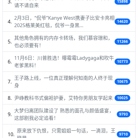
15898
请不请自来
2月3日，“侃爷”Kanye West携妻子比安卡亮相
14620
2025格莱美红毯，侃爷一身黑…
其他角色拥有的内存卡转场，我们慕容璟和，
11266
也必须要有！
11月6日：川普胜选！曝霉霉Ladygaga和吹牛
10773
老爹黑料！
王子路上线，一位真正理解何知南的人终于现
10675
身
尹峥教科书式偏袒护妻，艾特你男朋友学起来
10025
大梦归离团队建设了 熟悉的面孔与颜值盛宴，
9793
这部剧我必定追看！
原来放下仇恨，只需姐姐一句话，一滴泪，王
9710