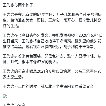
王为念与两个孙子
王为念是在北京过的67岁生日，儿子儿媳和两个孙子陪他庆
生，给他准备美食、蛋糕。王为念非常开心，很享受儿孙绕
膝的生活。
王为念在《今日头条》发文，并配发短视频。2026年5月1日
生日当天，王为念将自己收拾得干净清爽。镜头里的他头发
被染得乌黑，戴着镀着蓝膜的眼镜，胡子刮得干干净净。
王为念身着米黄色西装，配黑色衬衣，整个人显得年轻、精
神、帅气，根本不像67岁的男人。
王为念的母亲史银凤2021年8月15日病逝，父亲王承图在老
家太原生活。
王为念不工作的时候，就从北京坐高铁回太原看望父亲。
王为念与父亲