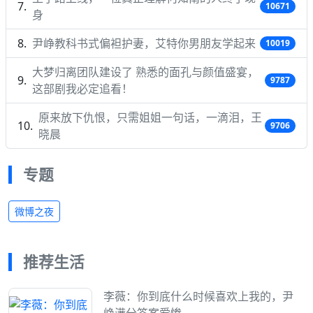
10671
身
尹峥教科书式偏袒护妻，艾特你男朋友学起来
10019
大梦归离团队建设了 熟悉的面孔与颜值盛宴，
9787
这部剧我必定追看！
原来放下仇恨，只需姐姐一句话，一滴泪，王
9706
晓晨
专题
微博之夜
推荐生活
李薇：你到底什么时候喜欢上我的，尹
峥满分答案爱惨