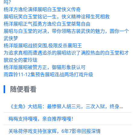
吗？
杨洋方逸伦演绎展昭白玉堂侠义传奇
展昭玩笑白玉堂铭记一生，侠义精神诠释生死相救
杨洋展昭正气孤勇方逸伦白玉堂桀骜自由
展昭与白玉堂的对决，带你领略古装武侠的魅力，圆你一个
武侠梦
杨洋版展昭战损突围,极限反杀襄阳王
为追求真相而遭遇追杀的展昭结识了满腔热血的白玉堂和才
貌双全的霍玲珑
杨洋版展昭被赞方正，御猫形象获认可
雨霖铃11-12集预告展昭连战两场打戏升级
随便看看
《主角》大结局：最惨狠人胡三元，三次入狱，终身未婚孤独终老
梅梅支持嘎嘎，亲自推荐嘎嘎！
关咏荷停戏支持张家辉，6年7影帝回报深情