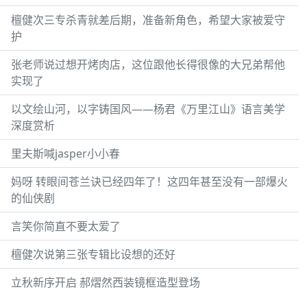
檀健次三专杀青就差后期，准备新角色，希望大家被爱守
护
张老师说过想开烤肉店，这位跟他长得很像的大兄弟帮他
实现了
以文绘山河，以字铸国风——杨君《万里江山》语言美学
深度赏析
里夫斯喊jasper小小春
妈呀 转眼间苍兰诀已经四年了！这四年甚至没有一部爆火
的仙侠剧
言笑你简直不要太爱了
檀健次说第三张专辑比设想的还好
立秋新序开启 郝熠然西装镜框造型登场