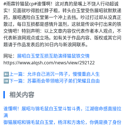
#雨霖铃猫鼠cp#谁懂啊！这对真的是嘴上不饶人行动超诚
实！见面就吵得脸红脖子粗，转头白玉堂受伤展昭就默默递
药，展昭遇险白玉堂第一个冲上去挡。吵过打过却从没真正
散过，每日互损都是感情升温剂，这就是传说中打出来的铁
交情吧！特别声明：以上文章内容仅代表作者本人观点，不
代表新浪网观点或立场。如有关于作品内容、版权或其它问
题请于作品发表后的30日内与新浪网联系。
网址：
展昭白玉堂互损互助演绎猫鼠铁交情
https://www.alqsh.com/news/view/292122
⬅️上一篇：
允许自己消沉一阵子，慢慢重启人生
➡️下一篇：
苏暮雨会带领暗河子弟们荣耀且自由
相关内容
谁懂啊！展昭与锦毛鼠白玉堂斗智斗勇，江湖宿命感直接拉
满
御猫展昭和锦毛鼠白玉堂，杨洋和方逸伦，你俩是换了身份