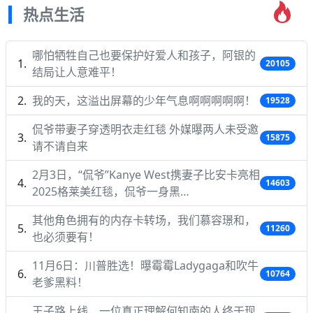
热点生活
哪怕牺牲自己也要保护好爱人和孩子，阿银的
20105
结局让人意难平！
我的天，这溢出屏幕的少年气息啊啊啊啊啊！
19528
侃爷带妻子穿透明衣走红毯 外媒曝两人未受邀
15875
请不请自来
2月3日，“侃爷”Kanye West携妻子比安卡亮相
14603
2025格莱美红毯，侃爷一身黑…
其他角色拥有的内存卡转场，我们慕容璟和，
11260
也必须要有！
11月6日：川普胜选！曝霉霉Ladygaga和吹牛
10764
老爹黑料！
王子路上线，一位真正理解何知南的人终于现