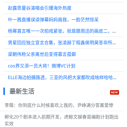
赵露思曼谷演唱会引爆海外热度
叶一茜直播误读弹幕妈妈扇我，一脸茫然惊呆
杨幂直言唯一一次拍戏紧张，就是跟周迅的画皮二，永远永远惊艳
男星回应独立宣言合集，张凌赫丁程鑫侯明昊答非所问，杨迪即兴跳舞
梁朝伟称父亲离世后变得寡言孤僻
cos界又添一员大将！微博VC计划
ELLE海边拍摄路透，三亚的风把大家都吹成啥样哈哈哈！杨幂 闫桉 微博VC计划
最新生活
李薇：你到底什么时候喜欢上我的，尹峥满分答案爱惨
孵化20个剧本进入前期开发，虎鲸文娱春苗编剧计划跑出
实效