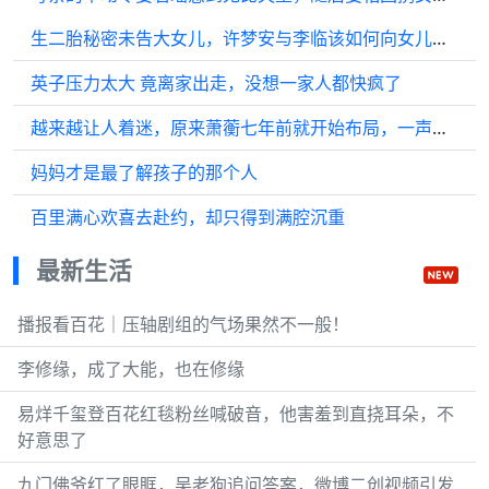
生二胎秘密未告大女儿，许梦安与李临该如何向女儿解析？
英子压力太大 竟离家出走，没想一家人都快疯了
越来越让人着迷，原来萧蘅七年前就开始布局，一声哨响引来众人， 让人
妈妈才是最了解孩子的那个人
百里满心欢喜去赴约，却只得到满腔沉重
最新生活
播报看百花｜压轴剧组的气场果然不一般！
李修缘，成了大能，也在修缘
易烊千玺登百花红毯粉丝喊破音，他害羞到直挠耳朵，不
好意思了
九门佛爷红了眼眶，吴老狗追问答案，微博二创视频引发