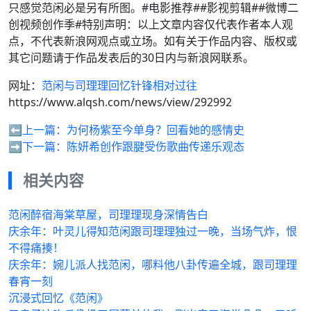
只感觉范闲必是另有所图。#电影推荐##影视剪辑##微博二
创视频创作季#特别声明：以上文章内容仅代表作者本人观
点，不代表新浪网观点或立场。如有关于作品内容、版权或
其它问题请于作品发表后的30日内与新浪网联系。
网址：
范闲与司理理回忆针锋相对过往
https://www.alqsh.com/news/view/292992
⬅️上一篇：
为何杨紫至今单身？回看她的感情史
➡️下一篇：
陈妍希创作跟腱受伤歌曲传递乐观态
相关内容
范闲醉宿海棠草屋，司理理现身深情告白
庆余年：叶灵儿得知范闲跟司理理独过一晚，当场气炸，恨
不得痛揍！
庆余年：婉儿派人找范闲，哪料他八卦传遍全城，跟司理理
春宵一刻
沉浸式回忆《范闲》