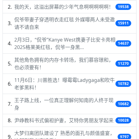
我的天，这溢出屏幕的少年气息啊啊啊啊啊！
19538
侃爷带妻子穿透明衣走红毯 外媒曝两人未受邀
15911
请不请自来
2月3日，“侃爷”Kanye West携妻子比安卡亮相
14637
2025格莱美红毯，侃爷一身黑…
其他角色拥有的内存卡转场，我们慕容璟和，
11270
也必须要有！
11月6日：川普胜选！曝霉霉Ladygaga和吹牛
10782
老爹黑料！
王子路上线，一位真正理解何知南的人终于现
10682
身
尹峥教科书式偏袒护妻，艾特你男朋友学起来
10028
大梦归离团队建设了 熟悉的面孔与颜值盛宴，
9797