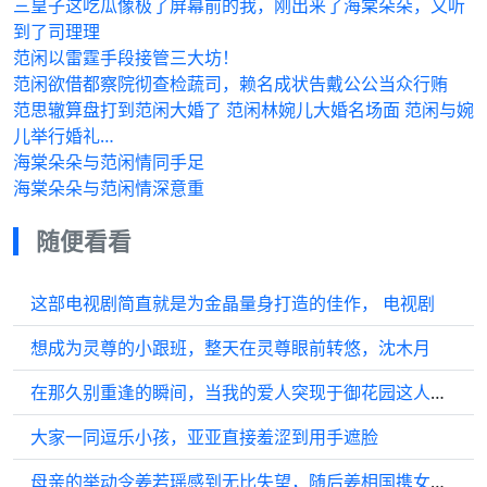
三皇子这吃瓜像极了屏幕前的我，刚出来了海棠朵朵，又听
到了司理理
范闲以雷霆手段接管三大坊！
范闲欲借都察院彻查检蔬司，赖名成状告戴公公当众行贿
范思辙算盘打到范闲大婚了 范闲林婉儿大婚名场面 范闲与婉
儿举行婚礼…
海棠朵朵与范闲情同手足
海棠朵朵与范闲情深意重
随便看看
这部电视剧简直就是为金晶量身打造的佳作， 电视剧
想成为灵尊的小跟班，整天在灵尊眼前转悠，沈木月
在那久别重逢的瞬间，当我的爱人突现于御花园这人群熙攘之处…
大家一同逗乐小孩，亚亚直接羞涩到用手遮脸
母亲的举动令姜若瑶感到无比失望，随后姜相国携女远离京城，辞去了官职