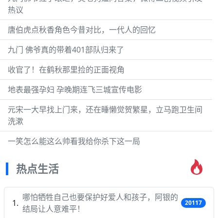
热议
唐伯虎点秋香角色今昔对比，一代人的回忆
九门 佛爷真的带着401部队归来了
收官了！在鹤秋那里捡的正面视角
地表最强孕妇 孕晚期连飞三城宣传电影
元宋一大早找上门来，还在睡懒觉贺繁星，立马跑卫生间
洗漱
一笑怎么能这么帅看我给你杀下这一局
热点生活
哪怕牺牲自己也要保护好爱人和孩子，阿银的
20117
结局让人意难平！